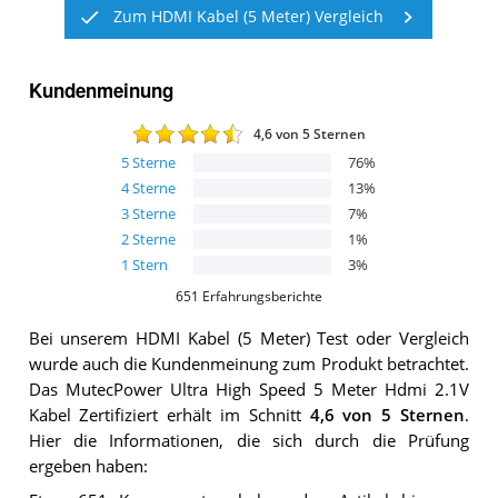
Zum HDMI Kabel (5 Meter) Vergleich
Kundenmeinung
4,6
von 5 Sternen
5
Sterne
76
%
4
Sterne
13
%
3
Sterne
7
%
2
Sterne
1
%
1
Stern
3
%
651
Erfahrungsberichte
Bei unserem
HDMI Kabel (5 Meter)
Test oder Vergleich
wurde auch die Kundenmeinung zum Produkt betrachtet.
Das
MutecPower Ultra High Speed 5 Meter Hdmi 2.1V
Kabel Zertifiziert
erhält im Schnitt
4,6
von 5 Sternen
.
Hier die Informationen, die sich durch die Prüfung
ergeben haben: