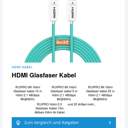
HDMI KABEL
HDMI Glasfaser Kabel
RUIPRO 8K Hdmi
RUIPRO 8K Hdmi
RUIPRO 8K Hdmi
Glasfaser kabel 10 m
Glasfaser kabel 5 m
Glasfaser kabel 25 m
Hdmi 2.1 48Gbps
Hdmi 2.1 48Gbps
Hdmi 2.1 48Gbps
8K@60Hz
8K@60Hz
8K@60Hz
RUIPRO Hdmi 2.0
und 20 Artikel mehr...
Glasfaser Kabel 10m
Aktives Hdmi 4k Kabel
Zum Vergleich und Ratgeber