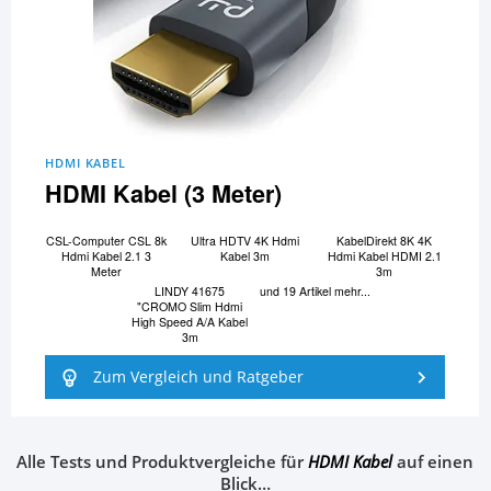
HDMI KABEL
HDMI Kabel (3 Meter)
CSL-Computer CSL 8k
Ultra HDTV 4K Hdmi
KabelDirekt 8K 4K
Hdmi Kabel 2.1 3
Kabel 3m
Hdmi Kabel HDMI 2.1
Meter
3m
LINDY 41675
und 19 Artikel mehr...
"CROMO Slim Hdmi
High Speed A/A Kabel
3m
Zum Vergleich und Ratgeber
Alle Tests und Produktvergleiche für
HDMI Kabel
auf einen
Blick…