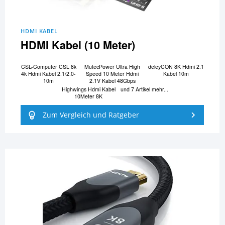
HDMI KABEL
HDMI Kabel (10 Meter)
CSL-Computer CSL 8k
MutecPower Ultra High
deleyCON 8K Hdmi 2.1
4k Hdmi Kabel 2.1/2.0-
Speed 10 Meter Hdmi
Kabel 10m
10m
2.1V Kabel 48Gbps
Highwings Hdmi Kabel
und 7 Artikel mehr...
10Meter 8K
Zum Vergleich und Ratgeber