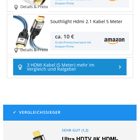
Amazon Prime
Details & Preise
Southlight Hdmi 2.1 Kabel 5 Meter
ca.
10 €
Gratis Premiumversand mit
Amazon Prime
Details & Preise
3 HDMI Kabel (5 Meter) mehr im
Vergleich und Ratgeber
SEHR GUT
(
1,2
)
Ultra HDTV 8K HDMI-