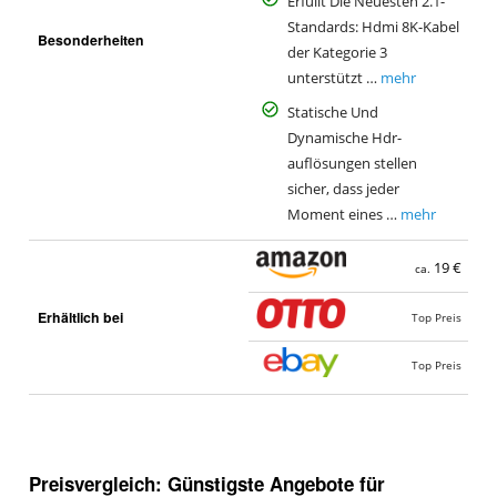
Erfüllt Die Neuesten 2.1-
Standards: Hdmi 8K-Kabel
Besonderheiten
der Kategorie 3
unterstützt …
mehr
Statische Und
Dynamische Hdr-
auflösungen stellen
sicher, dass jeder
Moment eines …
mehr
19 €
ca.
Erhältlich bei
Top Preis
Top Preis
Preisvergleich: Günstigste Angebote für