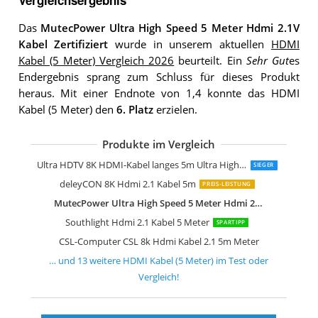
Vergleichsergebnis
Das
MutecPower Ultra High Speed 5 Meter Hdmi 2.1V
Kabel Zertifiziert
wurde in unserem aktuellen
HDMI
Kabel (5 Meter) Vergleich 2026
beurteilt. Ein
Sehr Gut
es
Endergebnis sprang zum Schluss für dieses Produkt
heraus. Mit einer Endnote von 1,4 konnte das HDMI
Kabel (5 Meter) den
6. Platz
erzielen.
Produkte im Vergleich
Zertifiziertes 10K 8K Hdmi 2.1 Kabel 5
Hama Hdmi Kabel 5 Meter Ultra High
KabelDirekt 4K Hdmi Kabel 5m
Ultra HDTV 4K HDMI Kabel 5m
KabelDirekt 4K Hdmi Kabel 5m Pro Ser
ConnBull 8k Hdmi 2.1 Kabel 5m
Highwings Hdmi Kabel 5Meter 8K
CSL-Computer CSL 8k 4k Hdmi Kabel 2
deleyCON 5m Hdmi Kabel Hdmi 2.0
AmazonBasics Geflochtenes HDMI-Kab
Hama High Speed HDMI-Kabel 5m
Ultra HDTV 8K HDMI-Kabel langes 5m Ultra High Speed Hdmi 2.1 Kabel
SIEGER
deleyCON 8K Hdmi 2.1 Kabel 5m
PREIS-LEISTUNG
MutecPower Ultra High Speed 5 Meter Hdmi 2.1V Kabel Zertifiziert
Southlight Hdmi 2.1 Kabel 5 Meter
SPARTIPP
CSL-Computer CSL 8k Hdmi Kabel 2.1 5m Meter
… und
13
weitere
HDMI Kabel (5 Meter)
im Test oder
Vergleich!