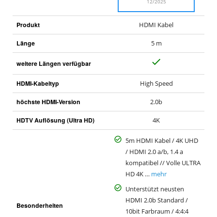
12/2025
Produkt
HDMI Kabel
Länge
5 m
J
weitere Längen verfügbar
a
HDMI-Kabeltyp
High Speed
höchste HDMI-Version
2.0b
HDTV Auflösung (Ultra HD)
4K
5m HDMI Kabel / 4K UHD
/ HDMI 2.0 a/b, 1.4 a
kompatibel // Volle ULTRA
HD 4K …
mehr
Unterstützt neusten
HDMI 2.0b Standard /
Besonderheiten
10bit Farbraum / 4:4:4