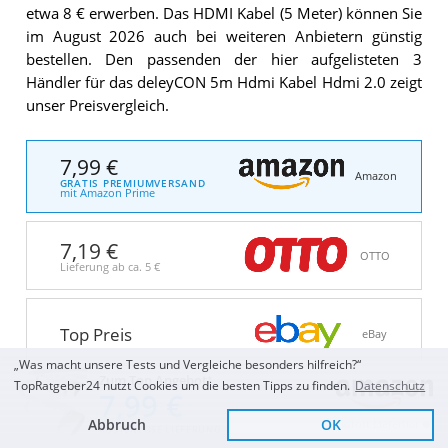
etwa 8 € erwerben. Das HDMI Kabel (5 Meter) können Sie
im August 2026 auch bei weiteren Anbietern günstig
bestellen. Den passenden der hier aufgelisteten 3
Händler für das deleyCON 5m Hdmi Kabel Hdmi 2.0 zeigt
unser Preisvergleich.
7,99 €
Amazon
GRATIS PREMIUMVERSAND
mit Amazon Prime
7,19 €
OTTO
Lieferung ab ca.
5 €
Top Preis
eBay
„Was macht unsere Tests und Vergleiche besonders hilfreich?“
Zum Top Angebot
TopRatgeber24 nutzt Cookies um die besten Tipps zu finden.
Datenschutz
7,99 €
Alle Preise verstehen sich inkl. MwSt. und ggf. zuzüglich
Versandkosten. Weitere Details zu den Angeboten
finden Sie
Abbruch
OK
Sofort Lieferbar
auf der jeweiligen Webseite.
KOSTENLOSE LIEFERUNG