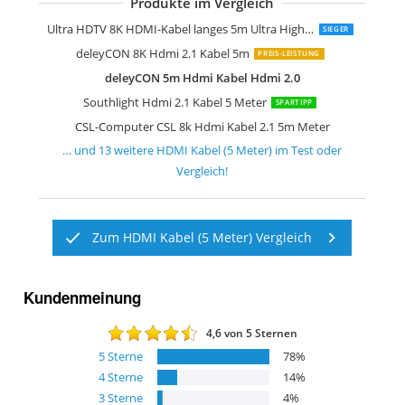
Produkte im Vergleich
Zertifiziertes 10K 8K Hdmi 2.1 Kabel 5
Hama Hdmi Kabel 5 Meter Ultra High
KabelDirekt 4K Hdmi Kabel 5m
Ultra HDTV 4K HDMI Kabel 5m
KabelDirekt 4K Hdmi Kabel 5m Pro Ser
ConnBull 8k Hdmi 2.1 Kabel 5m
Highwings Hdmi Kabel 5Meter 8K
CSL-Computer CSL 8k 4k Hdmi Kabel 2
AmazonBasics Geflochtenes HDMI-Kab
Hama High Speed HDMI-Kabel 5m
Ultra HDTV 8K HDMI-Kabel langes 5m Ultra High Speed Hdmi 2.1 Kabel
SIEGER
deleyCON 8K Hdmi 2.1 Kabel 5m
PREIS-LEISTUNG
deleyCON 5m Hdmi Kabel Hdmi 2.0
Southlight Hdmi 2.1 Kabel 5 Meter
SPARTIPP
CSL-Computer CSL 8k Hdmi Kabel 2.1 5m Meter
… und
13
weitere
HDMI Kabel (5 Meter)
im Test oder
Vergleich!
Zum HDMI Kabel (5 Meter) Vergleich
Kundenmeinung
4,6
von 5 Sternen
5
Sterne
78
%
4
Sterne
14
%
3
Sterne
4
%