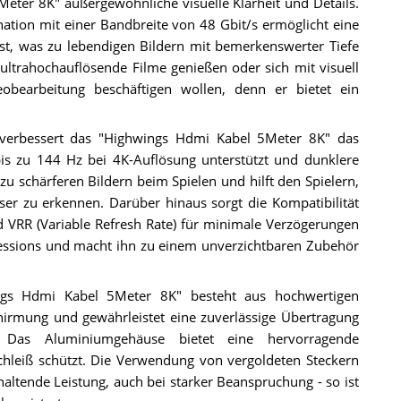
Meter 8K" außergewöhnliche visuelle Klarheit und Details.
ation mit einer Bandbreite von 48 Gbit/s ermöglicht eine
t, was zu lebendigen Bildern mit bemerkenswerter Tiefe
e ultrahochauflösende Filme genießen oder sich mit visuell
obearbeitung beschäftigen wollen, denn er bietet ein
, verbessert das "Highwings Hdmi Kabel 5Meter 8K" das
bis zu 144 Hz bei 4K-Auflösung unterstützt und dunklere
zu schärferen Bildern beim Spielen und hilft den Spielern,
r zu erkennen. Darüber hinaus sorgt die Kompatibilität
VRR (Variable Refresh Rate) für minimale Verzögerungen
essions und macht ihn zu einem unverzichtbaren Zubehör
gs Hdmi Kabel 5Meter 8K" besteht aus hochwertigen
hirmung und gewährleistet eine zuverlässige Übertragung
 Das Aluminiumgehäuse bietet eine hervorragende
leiß schützt. Die Verwendung von vergoldeten Steckern
nhaltende Leistung, auch bei starker Beanspruchung - so ist