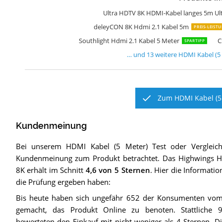
Z
H
M
K
U
K
C
L
C
d
C
A
H
Ultra HDTV 8K HDMI-Kabel langes 5m Ult
deleyCON 8K Hdmi 2.1 Kabel 5m
PREIS-LEIST
Southlight Hdmi 2.1 Kabel 5 Meter
C
SPARTIPP
… und
13
weitere
HDMI Kabel (5
Zum HDMI Kabel (5 
Kundenmeinung
Bei unserem
HDMI Kabel (5 Meter)
Test oder Vergleic
Kundenmeinung zum Produkt betrachtet.
Das
Highwings H
8K
erhält im Schnitt
4,6
von 5 Sternen
. Hier die Informatio
die Prüfung ergeben haben:
Bis heute haben sich ungefähr 652 der Konsumenten vom
gemacht, das Produkt Online zu benoten. Stattliche
bewerteten den Einkauf mit nicht weniger als 4 Sternen. Di