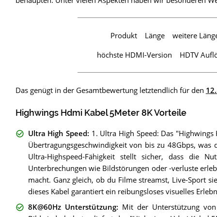
behaupten. Unter vielen Aspekten haben wir besonderen Wer
Produkt
Länge
weitere Läng
höchste HDMI-Version
HDTV Auflö
Das genügt in der Gesamtbewertung letztendlich für den
12.
Highwings Hdmi Kabel 5Meter 8K Vorteile
Ultra High Speed
:
1. Ultra High Speed: Das "Highwings
Übertragungsgeschwindigkeit von bis zu 48Gbps, was de
Ultra-Highspeed-Fähigkeit stellt sicher, dass die 
Unterbrechungen wie Bildstörungen oder -verluste erleb
macht. Ganz gleich, ob du Filme streamst, Live-Sport si
dieses Kabel garantiert ein reibungsloses visuelles Erleb
8K@60Hz Unterstützung
:
Mit der Unterstützung vo