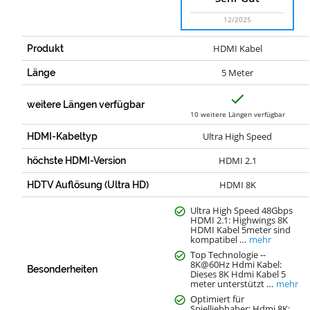
12/2025
HDMI Kabel
Produkt
5 Meter
Länge
J
a
weitere Längen verfügbar
10 weitere Längen verfügbar
Ultra High Speed
HDMI-Kabeltyp
HDMI 2.1
höchste HDMI-Version
HDMI 8K
HDTV Auflösung (Ultra HD)
Ultra High Speed 48Gbps
HDMI 2.1: Highwings 8K
HDMI Kabel 5meter sind
kompatibel …
mehr
Top Technologie --
8K@60Hz Hdmi Kabel:
Besonderheiten
Dieses 8K Hdmi Kabel 5
meter unterstützt …
mehr
Optimiert für
Spielliebhaber: Hdmi 8K: