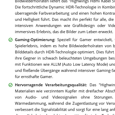
Bildwiederholraten liefert das "Highwings Hdmi Kabel 5
Die fortschrittliche Dynamic HDR-Technologie in Kombin
überragende Farbverarbeitung und einen hohen Kontras
und Helligkeit führt. Das macht ihn perfekt für alle, di
intensiven Anwendungen wie Grafikdesign oder Vide
immersives Erlebnis, das die Bilder zum Leben erweckt.
Gaming-Optimierung
:
Speziell für Gamer entwickelt
Spielerlebnis, indem es hohe Bildwiederholraten von 
Bilddetails durch HDR-Technologie optimiert. Dies führt 
ihre Gegner in schwach beleuchteten Umgebungen besse
mit Funktionen wie ALLM (Auto Low Latency Mode) und 
und fließende Übergänge während intensiver Gaming-S
für ernsthafte Gamer.
Hervorragende Verarbeitungsqualität
:
Das "Highwin
Materialien wie verzinntem Kupfer mit dreifacher Absc
von Audio- und Videosignalen ohne Störungen.
Wärmedämmung, während die Zugentlastung vor Versch
verbessert die Signalstabilität und sorgt für eine lang a