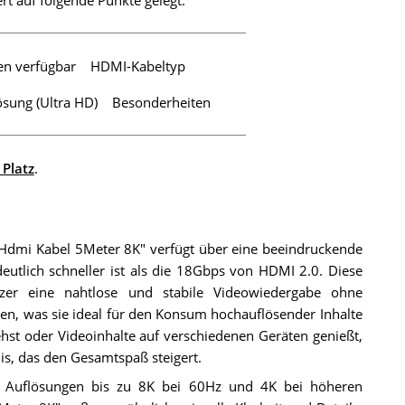
t auf folgende Punkte gelegt:
en verfügbar
HDMI-Kabeltyp
sung (Ultra HD)
Besonderheiten
 Platz
.
 Hdmi Kabel 5Meter 8K" verfügt über eine beeindruckende
utlich schneller ist als die 18Gbps von HDMI 2.0. Diese
Nutzer eine nahtlose und stabile Videowiedergabe ohne
en, was sie ideal für den Konsum hochauflösender Inhalte
ehst oder Videoinhalte auf verschiedenen Geräten genießt,
nis, das den Gesamtspaß steigert.
n Auflösungen bis zu 8K bei 60Hz und 4K bei höheren