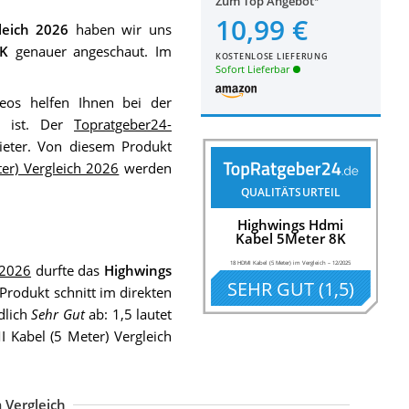
Zum Top Angebot
10,99 €
leich 2026
haben wir uns
8K
genauer angeschaut. Im
KOSTENLOSE LIEFERUNG
Sofort Lieferbar
eos helfen Ihnen bei der
e ist. Der
Topratgeber24-
ieter. Von diesem Produkt
er) Vergleich 2026
werden
QUALITÄTSURTEIL
Highwings Hdmi
Kabel 5Meter 8K
18 HDMI Kabel (5 Meter) im Vergleich
–
12/2025
 2026
durfte das
Highwings
SEHR GUT
(
1,5
)
 Produkt schnitt im direkten
dlich
Sehr Gut
ab: 1,5 lautet
Kabel (5 Meter) Vergleich
 Vergleich