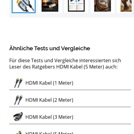
Ähnliche Tests und Vergleiche
Für diese Tests und Vergleiche interessierten sich
Leser des Ratgebers HDMI Kabel (5 Meter) auch:
Test
Test
Test
HDMI Kabel 2.1 (Ultra High Speed)
Next Gen Konsolen HDMI Kabel
HDMI Glasfaser Kabel
Test
HDMI Kabel (1 Meter)
Test
HDMI Kabel (2 Meter)
Test
HDMI Kabel (3 Meter)
Test