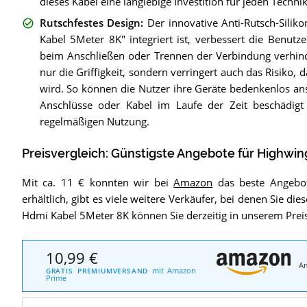
dieses Kabel eine langlebige Investition für jeden Techni
Rutschfestes Design
:
Der innovative Anti-Rutsch-Silik
Kabel 5Meter 8K" integriert ist, verbessert die Benutz
beim Anschließen oder Trennen der Verbindung verhind
nur die Griffigkeit, sondern verringert auch das Risiko,
wird. So können die Nutzer ihre Geräte bedenkenlos an
Anschlüsse oder Kabel im Laufe der Zeit beschädigt
regelmäßigen Nutzung.
Preisvergleich: Günstigste Angebote für
Highwin
Mit ca. 11 € konnten wir bei
Amazon
das beste Angebot 
erhältlich, gibt es viele weitere Verkäufer, bei denen Sie d
Hdmi Kabel 5Meter 8K können Sie derzeitig in unserem Preis
10,99 €
A
mit Amazon
GRATIS PREMIUMVERSAND
Prime