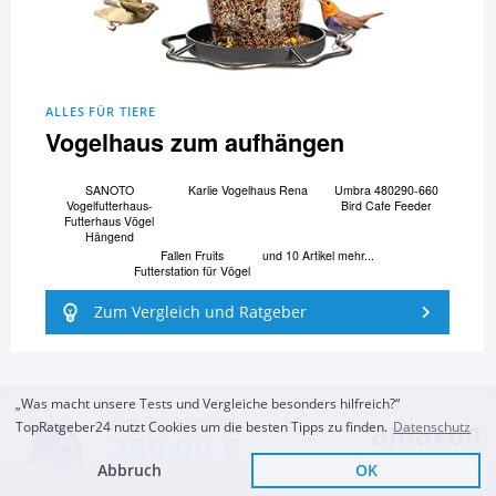
ALLES FÜR TIERE
Vogelhaus zum aufhängen
SANOTO
Karlie Vogelhaus Rena
Umbra 480290-660
Vogelfutterhaus-
Bird Cafe Feeder
Futterhaus Vögel
Hängend
Fallen Fruits
und 10 Artikel mehr...
Futterstation für Vögel
Zum Vergleich und Ratgeber
„Was macht unsere Tests und Vergleiche besonders hilfreich?“
Zum Top Angebot
TopRatgeber24 nutzt Cookies um die besten Tipps zu finden.
Datenschutz
259,99 €
Abbruch
OK
KOSTENLOSE LIEFERUNG