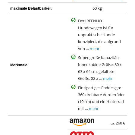
maximale Belastbarkeit
60 kg
Der IREENUO
Hundewagen ist für
unpraktische Hunde
konzipiert, die aufgrund
von …
mehr
Super große Kapazität:
Merkmale
Innenkabine Größe: 80 x
63 x 64 cm, gefaltete
Größe: 82 x …
mehr
Einzigartiges Raddesign:
360 drehbare Vorderräder
(19 cm) und ein Hinterrad
mit …
mehr
260 €
ca.