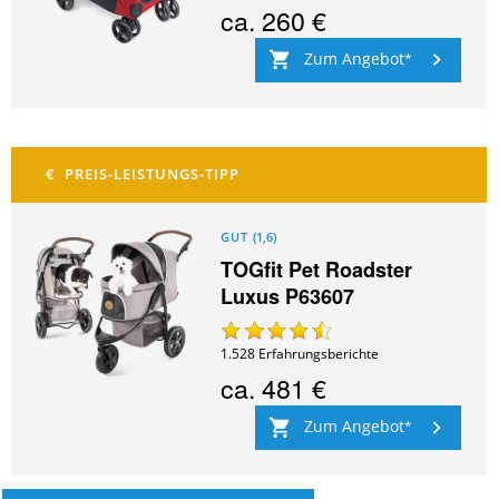
ca.
260 €
Zum Angebot
GUT
(
1,6
)
TOGfit Pet Roadster
Luxus P63607
1.528
Erfahrungsberichte
ca.
481 €
Zum Angebot