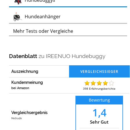
Hundebuggys
Test
Hundeanhänger
Mehr Tests oder Vergleiche
Datenblatt
zu
IREENUO Hundebuggy
Auszeichnung
Kundenmeinung
bei Amazon
398
Erfahrungsberichte
Bewertung
1,4
Vergleichsergebnis
Methodik
Sehr Gut