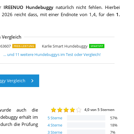
er
IREENUO Hundebuggy
natürlich nicht fehlen. Hierbei
2026 reicht dass, mit einer Endnote von 1,4, für den
1.
 Vergleich
awHut Hundewagen D00-058CF
ro-Tec Hundewagen
awHut Hundewagen D00-040GY
nanapa Xiaolong Panana Hundewagen
awoo Haustier Trolley
ooce Pet Hundebuggy
isplay4top Hundewagen
ACHTICON Hundetrolley zum Falten
awoo 4 Rädern Haustier Trolley
isplay4top Haustier Reisen Kinderwagen Hund Katze Kinderwagen
isplay4top Pet Travel Hundewagen
P63607
Karlie Smart Hundebuggy
PREIS-LEISTUNG
SPARTIPP
… und
11
weitere
Hundebuggys
im Test oder Vergleich!
y Vergleich
wurde auch die
4,0
von 5 Sternen
ndebuggy
erhält im
5
Sterne
57
%
h durch die Prüfung
4
Sterne
18
%
3
Sterne
7
%