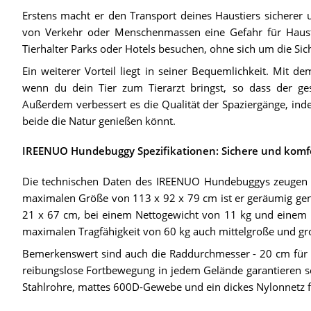
Erstens macht er den Transport deines Haustiers sicherer 
von Verkehr oder Menschenmassen eine Gefahr für Haus
Tierhalter Parks oder Hotels besuchen, ohne sich um die Sic
Ein weiterer Vorteil liegt in seiner Bequemlichkeit. Mit
wenn du dein Tier zum Tierarzt bringst, so dass der ges
Außerdem verbessert es die Qualität der Spaziergänge, ind
beide die Natur genießen könnt.
IREENUO Hundebuggy Spezifikationen: Sichere und komf
Die technischen Daten des IREENUO Hundebuggys zeugen vo
maximalen Größe von 113 x 92 x 79 cm ist er geräumig gen
21 x 67 cm, bei einem Nettogewicht von 11 kg und einem 
maximalen Tragfähigkeit von 60 kg auch mittelgroße und gr
Bemerkenswert sind auch die Raddurchmesser - 20 cm für di
reibungslose Fortbewegung in jedem Gelände garantieren so
Stahlrohre, mattes 600D-Gewebe und ein dickes Nylonnetz fü