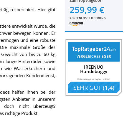
Zum Top Angebot
259,99 €
eißig recherchiert. Hier gibt
KOSTENLOSE LIEFERUNG
iere entwickelt wurde, die
 schwer bewegen können. Er
gsvermögen und eine robuste
t. Die maximale Größe des
 Gewicht von bis zu 60 kg
VERGLEICHSSIEGER
cm lange Hinterräder sowie
IREENUO
en wie Wasserkochern und
Hundebuggy
vorragenden Kundendienst,
16 Hundebuggys im Vergleich
–
12/2021
SEHR GUT
(
1,4
)
eos helfen Ihnen bei der
gsten Anbieter in unserem
 doch nicht überzeugt?
s richtige Produkt.