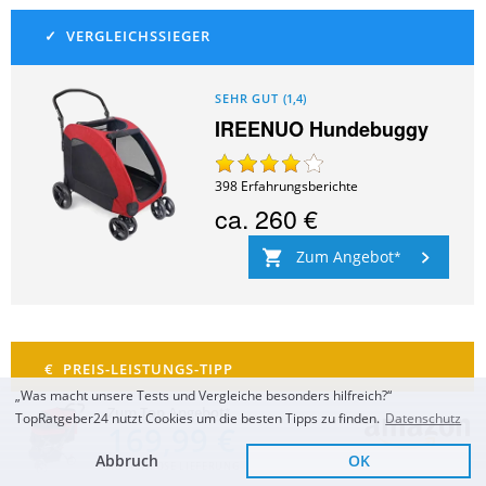
SEHR GUT
(
1,4
)
IREENUO Hundebuggy
398
Erfahrungsberichte
ca.
260 €
Zum Angebot
„Was macht unsere Tests und Vergleiche besonders hilfreich?“
Zum Top Angebot
TopRatgeber24 nutzt Cookies um die besten Tipps zu finden.
Datenschutz
169,99 €
GUT
(
1,6
)
TOGfit Pet Roadster
Abbruch
OK
KOSTENLOSE LIEFERUNG