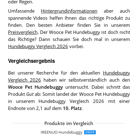
oder Regen.
Umfassende
Hintergrundinformationen
aber auch
spannende Videos helfen Ihnen das richtige Produkt zu
finden. Den besten Anbieter finden Sie in unserem
Preisvergleich
. Der Wooce Pet Hundebuggy ist doch nicht
das Richtige? Dann schauen Sie doch mal in unserem
Hundebuggy Vergleich 2026
vorbei.
Vergleichsergebnis
Bei unserer Recherche für den aktuellen
Hundebuggy
Vergleich 2026
haben wir selbstverständlich auch den
Wooce Pet Hundebuggy
untersucht. Dabei schnitt das
Produkt
Gut
ab: Somit landet der Wooce Pet Hundebuggy
in unserem Hundebuggy Vergleich 2026 mit einer
Endnote von 2,1 auf dem
10. Platz
.
Produkte im Vergleich
PawHut Hundebuggy D00-041CF
PawHut Hundewagen D00-058CF
Pro-Tec Hundewagen
PawHut Hundewagen D00-040GY
Ananapa Xiaolong Panana Hundewag
Dawoo Haustier Trolley
Display4top Hundewagen
YACHTICON Hundetrolley zum Falten
Dawoo 4 Rädern Haustier Trolley
display4top Pet Travel Hundewagen
IREENUO Hundebuggy
SIEGER