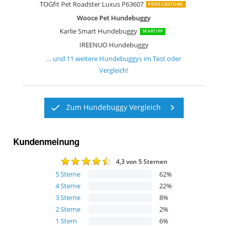
TOGfit Pet Roadster Luxus P63607
PREIS-LEISTUNG
Wooce Pet Hundebuggy
Karlie Smart Hundebuggy
SPARTIPP
IREENUO Hundebuggy
… und
11
weitere
Hundebuggys
im Test oder
Vergleich!
Zum Hundebuggy Vergleich
Kundenmeinung
4,3
von 5 Sternen
5
Sterne
62
%
4
Sterne
22
%
3
Sterne
8
%
2
Sterne
2
%
1
Stern
6
%