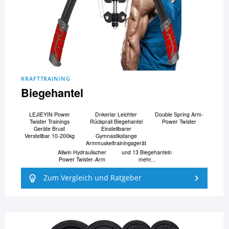
KRAFTTRAINING
Biegehantel
LEJIEYIN Power
Dnkerlar Leichter
Double Spring Arm-
Twister Trainings
Rückprall Biegehantel
Power Twister
Geräte Brust
Einstellbarer
Verstellbar 10-200kg
Gymnastikstange
Armmuskeltrainingsgerät
Allwin Hydraulischer
und 13 Biegehanteln
Power Twister-Arm
mehr...
Zum Vergleich und Ratgeber