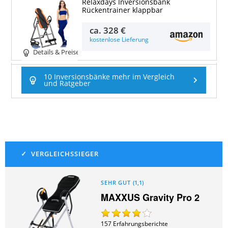
Relaxdays Inversionsbank
Rückentrainer klappbar
ca.
328 €
kostenlose Lieferung
Details & Preise
10 Inversionsbänke mehr im Vergleich
und Ratgeber
SEHR GUT
(
1,1
)
MAXXUS Gravity Pro 2
157
Erfahrungsberichte