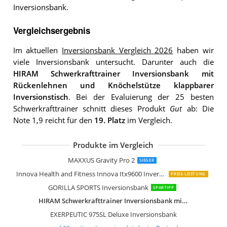
Inversionsbank.
Vergleichsergebnis
Im aktuellen
Inversionsbank Vergleich 2026
haben wir
viele Inversionsbank untersucht. Darunter auch die
HIRAM Schwerkrafttrainer Inversionsbank mit
Rückenlehnen und Knöchelstütze klappbarer
Inversionstisch
. Bei der Evaluierung der 25 besten
Schwerkrafttrainer schnitt dieses Produkt
Gut
ab: Die
Note 1,9 reicht für den
19. Platz
im Vergleich.
Produkte im Vergleich
Sportstech IT300
BOUDECH Inversionsbank Schwerkraft
YOLEO Verstellbarer Faltbarer Invers
Klarfit Ease Delux Inversionsbank
Fitness Reality 790XLT Inversionstisch
Inversionsbank klappbar Yatek Delux
Yatek EL00803
SportPlus SP-INV-010
Body Coach Schwerkrafttrainer 28550
ECO-DE Inversionsbank Luxury Invers
MAXXUS Gravity Pro 2
SIEGER
Innova Health and Fitness Innova Itx9600 Inversion Table with Standard Ankle
PREIS-LEISTUNG
GORILLA SPORTS Inversionsbank
SPARTIPP
HIRAM Schwerkrafttrainer Inversionsbank mit Rückenlehnen und Knöchelstütze klappbarer Inversionstisch
EXERPEUTIC 975SL Deluxe Inversionsbank