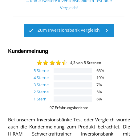
… und
20
weitere
Inversionsbänke
im Test oder
Vergleich!
Zum Inversionsbank Vergleich
Kundenmeinung
4,3
von 5 Sternen
5
Sterne
63
%
4
Sterne
19
%
3
Sterne
7
%
2
Sterne
5
%
1
Stern
6
%
97
Erfahrungsberichte
Bei unserem
Inversionsbänke
Test oder Vergleich wurde
auch die Kundenmeinung zum Produkt betrachtet.
Die
HIRAM Schwerkrafttrainer Inversionsbank mit