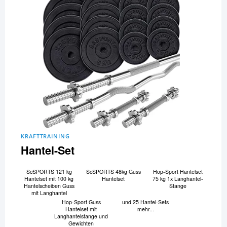
KRAFTTRAINING
Hantel-Set
ScSPORTS 121 kg
ScSPORTS 48kg Guss
Hop-Sport Hantelset
Hantelset mit 100 kg
Hantelset
75 kg 1x Langhantel-
Hantelscheiben Guss
Stange
mit Langhantel
Hop-Sport Guss
und 25 Hantel-Sets
Hantelset mit
mehr...
Langhantelstange und
Gewichten