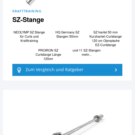
KRAFTTRAINING
SZ-Stange
NEOLYMP SZ Stange
HQ Germany SZ
SZ hantel 50 mm
für Curls und
Stangen 50mm
Kurzhantel-Curlstange
Krafttraining
120 cm Olympische
EZ-Curlstange
PROIRON SZ
und 11 SZ-Stangen
Curlstange Länge
mehr...
120cm
Zum Vergleich und Ratgeber