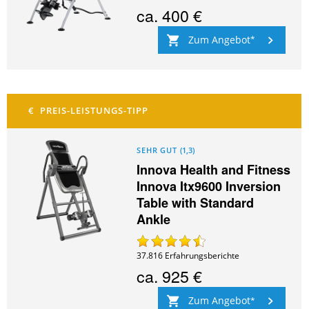
ca.
400 €
Zum Angebot
SEHR GUT
(
1,3
)
Innova Health and Fitness
Innova Itx9600 Inversion
Table with Standard
Ankle
37.816
Erfahrungsberichte
ca.
925 €
Zum Angebot