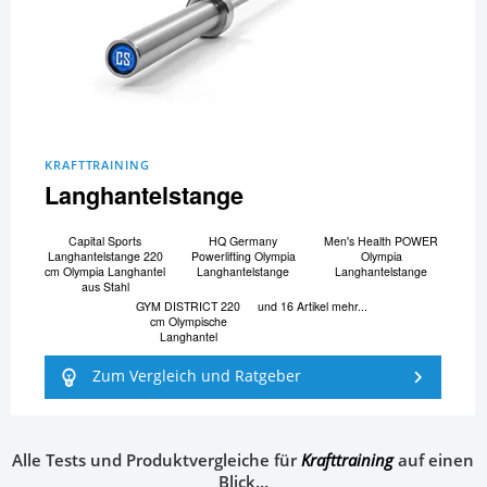
KRAFTTRAINING
Langhantelstange
Capital Sports
HQ Germany
Men's Health POWER
Langhantelstange 220
Powerlifting Olympia
Olympia
cm Olympia Langhantel
Langhantelstange
Langhantelstange
aus Stahl
GYM DISTRICT 220
und 16 Artikel mehr...
cm Olympische
Langhantel
Zum Vergleich und Ratgeber
Alle Tests und Produktvergleiche für
Krafttraining
auf einen
Blick…