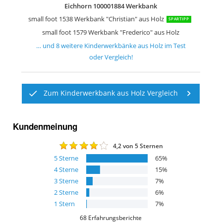
Eichhorn 100001884 Werkbank
small foot 1538 Werkbank "Christian" aus Holz
SPARTIPP
small foot 1579 Werkbank "Frederico" aus Holz
… und
8
weitere
Kinderwerkbänke aus Holz
im Test
oder Vergleich!
Zum Kinderwerkbank aus Holz Vergleich
Kundenmeinung
4,2
von 5 Sternen
5
Sterne
65
%
4
Sterne
15
%
3
Sterne
7
%
2
Sterne
6
%
1
Stern
7
%
68
Erfahrungsberichte