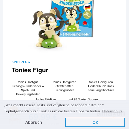
SPIELZEUG
Tonies Figur
tonies Hörfigur
tonies Hörfiguren
tonies Hörfiguren
Lieblings-Kinderlieder –
Giraffenaffen
Liederalbum: Rolfs
Spiel- und
Lieblingslieder
neue Vogelhochzeit
Bewegungslieder
tonies Hörfigur
und 28 Tonies Figuren
Weihnachtslieder: Rolf
mehr...
„Was macht unsere Tests und Vergleiche besonders hilfreich?“
Zuckowski
Zum Top Angebot
TopRatgeber24 nutzt Cookies um die besten Tipps zu finden.
Datenschutz
69,99 €
Zum Vergleich und Ratgeber
Abbruch
OK
KOSTENLOSE LIEFERUNG