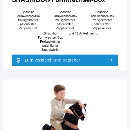
Shashibo
Shashibo
Shashibo
Formwechsel-Box
Formwechsel-Box
Formwechsel-Box
Preisgekrönter
Preisgekrönter
Preisgekrönter
patentierter
patentierter
patentierter
Zappelwürfel
Zappelwürfel
Zappelwürfel
Shashibo
und 13 Artikel mehr...
Formwechsel-Box
Preisgekrönter
patentierter
Zappelwürfel
Zum Vergleich und Ratgeber