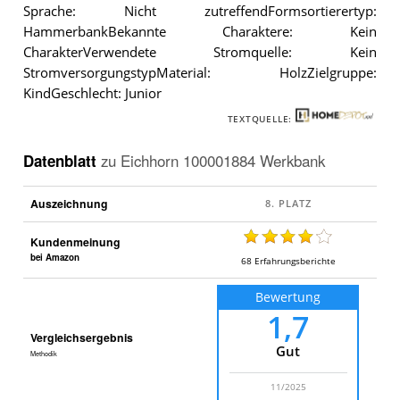
Sprache: Nicht zutreffendFormsortierertyp:
HammerbankBekannte Charaktere: Kein
CharakterVerwendete Stromquelle: Kein
StromversorgungstypMaterial: HolzZielgruppe:
KindGeschlecht: Junior
TEXTQUELLE:
Datenblatt
zu
Eichhorn 100001884 Werkbank
Auszeichnung
Kundenmeinung
bei Amazon
68
Erfahrungsberichte
Bewertung
1,7
Vergleichsergebnis
Gut
Methodik
11/2025