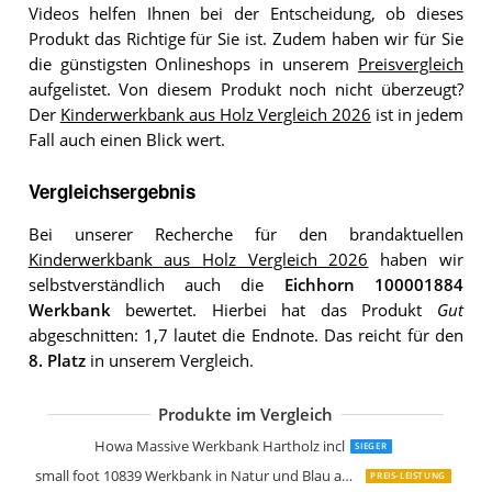
Videos helfen Ihnen bei der Entscheidung, ob dieses
Produkt das Richtige für Sie ist. Zudem haben wir für Sie
die günstigsten Onlineshops in unserem
Preisvergleich
aufgelistet. Von diesem Produkt noch nicht überzeugt?
Der
Kinderwerkbank aus Holz Vergleich 2026
ist in jedem
Fall auch einen Blick wert.
Vergleichsergebnis
Bei unserer Recherche für den brandaktuellen
Kinderwerkbank aus Holz Vergleich 2026
haben wir
selbstverständlich auch die
Eichhorn 100001884
Werkbank
bewertet. Hierbei hat das Produkt
Gut
abgeschnitten: 1,7 lautet die Endnote. Das reicht für den
8. Platz
in unserem Vergleich.
Produkte im Vergleich
Le Toy Van My First Werkzeug Bench
roba Werkbank Spielwerkbank aus Ho
Le Toy Van Alex der Bank
Große Werkbank aus Holz
Melissa & Doug Werkbank aus Holz
Howa Massive Werkbank Hartholz incl
SIEGER
small foot 10839 Werkbank in Natur und Blau aus Holz
PREIS-LEISTUNG