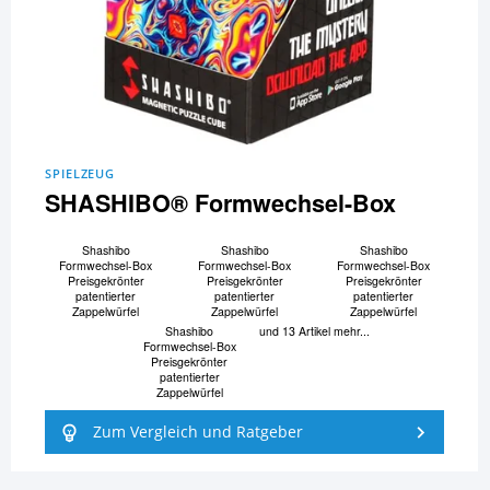
SPIELZEUG
SHASHIBO® Formwechsel-Box
Shashibo
Shashibo
Shashibo
Formwechsel-Box
Formwechsel-Box
Formwechsel-Box
Preisgekrönter
Preisgekrönter
Preisgekrönter
patentierter
patentierter
patentierter
Zappelwürfel
Zappelwürfel
Zappelwürfel
Shashibo
und 13 Artikel mehr...
Formwechsel-Box
Preisgekrönter
patentierter
Zappelwürfel
Zum Vergleich und Ratgeber