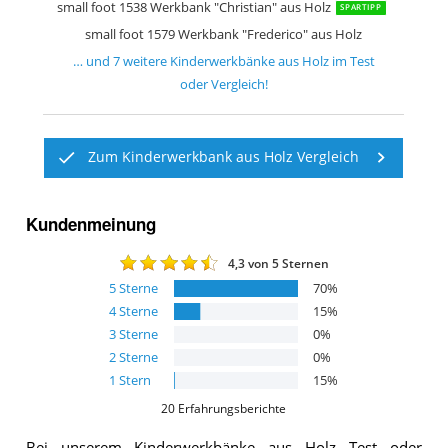
small foot 1538 Werkbank "Christian" aus Holz
SPARTIPP
small foot 1579 Werkbank "Frederico" aus Holz
… und
7
weitere
Kinderwerkbänke aus Holz
im Test
oder Vergleich!
Zum Kinderwerkbank aus Holz Vergleich
Kundenmeinung
4,3
von 5 Sternen
5
Sterne
70
%
4
Sterne
15
%
3
Sterne
0
%
2
Sterne
0
%
1
Stern
15
%
20
Erfahrungsberichte
Bei unserem
Kinderwerkbänke aus Holz
Test oder