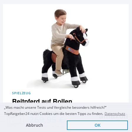
SPIELZEUG
Reitpferd auf Rollen
„Was macht unsere Tests und Vergleiche besonders hilfreich?“
Zum Top Angebot
PonyCycle Reitpferd
PonyCycle Zebra
PonyCycle Reitpferd
TopRatgeber24 nutzt Cookies um die besten Tipps zu finden.
Datenschutz
269,95 €
auf Rollen 4–7 Jahre
Reitpferd für Kinder 3–
mit Rollen 3–4 Jahre
4 Jahre
Abbruch
OK
PonyCycle Offizielle
und 19 Artikel mehr...
KOSTENLOSE LIEFERUNG
Klassisch 3-5 Jahre