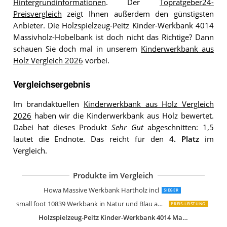
Hintergrundinformationen
. Der
Topratgeber24-
Preisvergleich
zeigt Ihnen außerdem den günstigsten
Anbieter. Die Holzspielzeug-Peitz Kinder-Werkbank 4014
Massivholz-Hobelbank ist doch nicht das Richtige? Dann
schauen Sie doch mal in unserem
Kinderwerkbank aus
Holz Vergleich 2026
vorbei.
Vergleichsergebnis
Im brandaktuellen
Kinderwerkbank aus Holz Vergleich
2026
haben wir die Kinderwerkbank aus Holz bewertet.
Dabei hat dieses Produkt
Sehr Gut
abgeschnitten: 1,5
lautet die Endnote. Das reicht für den
4. Platz
im
Vergleich.
Produkte im Vergleich
Le Toy Van My First Werkzeug Bench
roba Werkbank Spielwerkbank aus Ho
Le Toy Van Alex der Bank
Große Werkbank aus Holz
Melissa & Doug Werkbank aus Holz
Howa Massive Werkbank Hartholz incl
SIEGER
small foot 10839 Werkbank in Natur und Blau aus Holz
PREIS-LEISTUNG
Holzspielzeug-Peitz Kinder-Werkbank 4014 Massivholz-Hobelbank