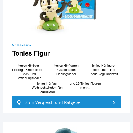
SPIELZEUG
Tonies Figur
tonies Hörfigur
tonies Hörfiguren
tonies Hörfiguren
Lieblings-Kinderlieder –
Giraffenaffen
Liederalbum: Rolfs
Spiel- und
Lieblingslieder
neue Vogelhochzeit
Bewegungslieder
tonies Hörfigur
und 28 Tonies Figuren
Weihnachtslieder: Rolf
mehr...
Zuckowski
Zum Vergleich und Ratgeber