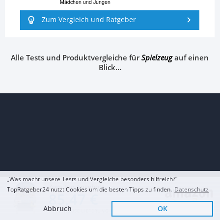
Mädchen und Jungen
Zum Vergleich und Ratgeber
Alle Tests und Produktvergleiche für
Spielzeug
auf einen
Blick…
„Was macht unsere Tests und Vergleiche besonders hilfreich?“
Zum Top Angebot
Copyright
2017–
2026
TopRatgeber24.de
TopRatgeber24 nutzt Cookies um die besten Tipps zu finden.
Datenschutz
85,47 €
Impressum
Datenschutz
Transparenz
Abbruch
OK
KOSTENLOSE LIEFERUNG