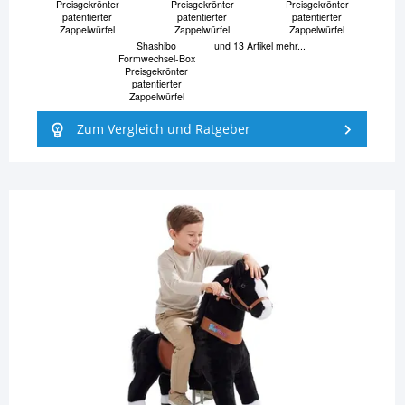
Preisgekrönter
Preisgekrönter
Preisgekrönter
patentierter
patentierter
patentierter
Zappelwürfel
Zappelwürfel
Zappelwürfel
Shashibo
und 13 Artikel mehr...
Formwechsel-Box
Preisgekrönter
patentierter
Zappelwürfel
Zum Vergleich und Ratgeber