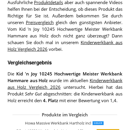
Ausführliche
Produktdetails
aber auch spannende Videos
helfen Ihnen bei der Entscheidung, ob dieses Produkt das
Richtige für Sie ist. Außerdem bekommen Sie durch
unseren
Preisvergleich
gleich den günstigsten Anbieter.
Vom Kid 'n Joy 10245 Hochwertige Meister Werkbank
Hammare aus Holz doch nicht ganz überzeugt? Dann
schauen Sie doch mal in unserem
Kinderwerkbank aus
Holz Vergleich 2026
vorbei.
Vergleichsergebnis
Die
Kid 'n Joy 10245 Hochwertige Meister Werkbank
Hammare aus Holz
wurde im aktuellen
Kinderwerkbank
aus Holz Vergleich 2026
untersucht. Hierbei hat das
Produkt
Sehr Gut
abgeschnitten: die Kinderwerkbank aus
Holz erreicht den
4. Platz
mit einer Bewertung von 1,4.
Produkte im Vergleich
Le Toy Van My First Werkzeug Bench
roba Werkbank Spielwerkbank aus Ho
Le Toy Van Alex der Bank
Große Werkbank aus Holz
Melissa & Doug Werkbank aus Holz
Howa Massive Werkbank Hartholz incl
SIEGER