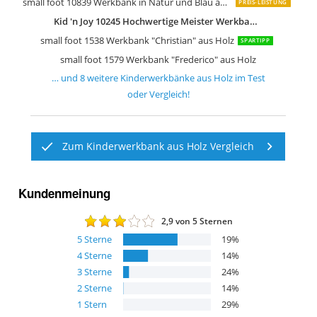
small foot 10839 Werkbank in Natur und Blau aus Holz
PREIS-LEISTUNG
Kid 'n Joy 10245 Hochwertige Meister Werkbank Hammare aus Holz
small foot 1538 Werkbank "Christian" aus Holz
SPARTIPP
small foot 1579 Werkbank "Frederico" aus Holz
… und
8
weitere
Kinderwerkbänke aus Holz
im Test
oder Vergleich!
Zum Kinderwerkbank aus Holz Vergleich
Kundenmeinung
2,9
von 5 Sternen
5
Sterne
19
%
4
Sterne
14
%
3
Sterne
24
%
2
Sterne
14
%
1
Stern
29
%