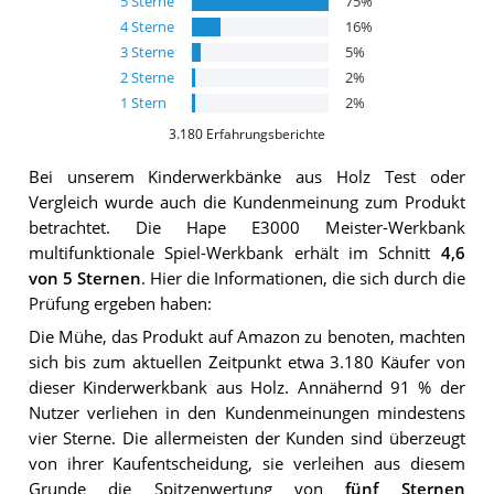
5
Sterne
75
%
4
Sterne
16
%
3
Sterne
5
%
2
Sterne
2
%
1
Stern
2
%
3.180
Erfahrungsberichte
Bei unserem
Kinderwerkbänke aus Holz
Test oder
Vergleich wurde auch die Kundenmeinung zum Produkt
betrachtet.
Die
Hape E3000 Meister-Werkbank
multifunktionale Spiel-Werkbank
erhält im Schnitt
4,6
von 5 Sternen
. Hier die Informationen, die sich durch die
Prüfung ergeben haben:
Die Mühe, das Produkt auf Amazon zu benoten, machten
sich bis zum aktuellen Zeitpunkt etwa 3.180 Käufer von
dieser Kinderwerkbank aus Holz. Annähernd 91 % der
Nutzer verliehen in den Kundenmeinungen mindestens
vier Sterne. Die allermeisten der Kunden sind überzeugt
von ihrer Kaufentscheidung, sie verleihen aus diesem
Grunde die Spitzenwertung von
fünf Sternen