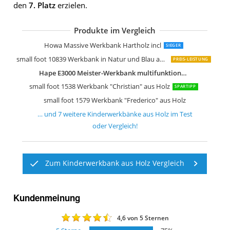
den
7. Platz
erzielen.
Produkte im Vergleich
Le Toy Van My First Werkzeug Bench
roba Werkbank Spielwerkbank aus Ho
Le Toy Van Alex der Bank
Große Werkbank aus Holz
Melissa & Doug Werkbank aus Holz
Howa Massive Werkbank Hartholz incl
SIEGER
small foot 10839 Werkbank in Natur und Blau aus Holz
PREIS-LEISTUNG
Hape E3000 Meister-Werkbank multifunktionale Spiel-Werkbank
small foot 1538 Werkbank "Christian" aus Holz
SPARTIPP
small foot 1579 Werkbank "Frederico" aus Holz
… und
7
weitere
Kinderwerkbänke aus Holz
im Test
oder Vergleich!
Zum Kinderwerkbank aus Holz Vergleich
Kundenmeinung
4,6
von 5 Sternen