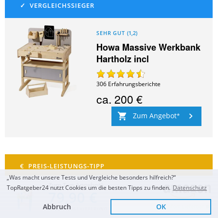
SEHR GUT
(
1,2
)
Howa Massive Werkbank
Hartholz incl
306
Erfahrungsberichte
ca.
200 €
Zum Angebot
„Was macht unsere Tests und Vergleiche besonders hilfreich?“
Zum Top Angebot
TopRatgeber24 nutzt Cookies um die besten Tipps zu finden.
Datenschutz
79,90 €
SEHR GUT
(
1,3
)
small foot 10839
Abbruch
OK
Sofort Lieferbar
KOSTENLOSE LIEFERUNG