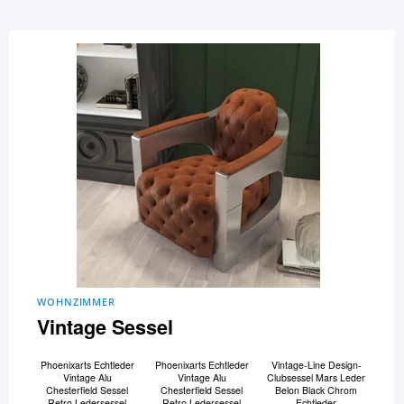
WOHNZIMMER
Vintage Sessel
Phoenixarts Echtleder
Phoenixarts Echtleder
Vintage-Line Design-
Vintage Alu
Vintage Alu
Clubsessel Mars Leder
Chesterfield Sessel
Chesterfield Sessel
Belon Black Chrom
Retro Ledersessel
Retro Ledersessel
Echtleder