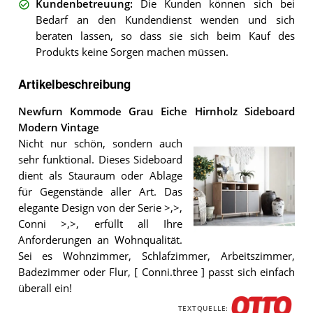
Kundenbetreuung
:
Die Kunden können sich bei
Bedarf an den Kundendienst wenden und sich
beraten lassen, so dass sie sich beim Kauf des
Produkts keine Sorgen machen müssen.
Artikelbeschreibung
Newfurn Kommode Grau Eiche Hirnholz Sideboard
Modern Vintage
Nicht nur schön, sondern auch
sehr funktional. Dieses Sideboard
dient als Stauraum oder Ablage
für Gegenstände aller Art. Das
elegante Design von der Serie >,>,
Conni >,>, erfüllt all Ihre
Anforderungen an Wohnqualität.
Die
Sei es Wohnzimmer, Schlafzimmer, Arbeitszimmer,
Newfurn
Kommode
Badezimmer oder Flur, [ Conni.three ] passt sich einfach
Grau
überall ein!
Eiche
Hirnholz
TEXTQUELLE: