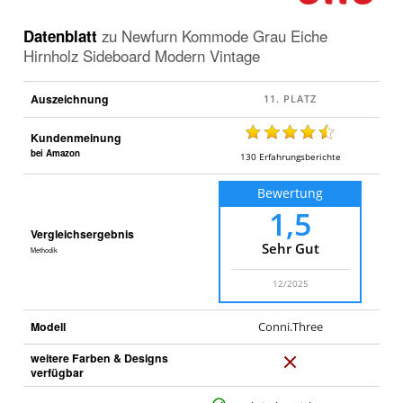
Sideboard
Modern
Vintage
.
Datenblatt
zu
Newfurn Kommode Grau Eiche
Hirnholz Sideboard Modern Vintage
Auszeichnung
Kundenmeinung
bei Amazon
130
Erfahrungsberichte
Bewertung
1,5
Vergleichsergebnis
Sehr Gut
Methodik
12/2025
Modell
Conni.Three
weitere Farben & Designs
N
verfügbar
e
i