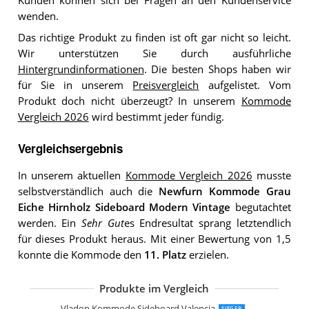
Kunden können sich bei Fragen an den Kundenservice
wenden.
Das richtige Produkt zu finden ist oft gar nicht so leicht.
Wir unterstützen Sie durch ausführliche
Hintergrundinformationen
. Die besten Shops haben wir
für Sie in unserem
Preisvergleich
aufgelistet. Vom
Produkt doch nicht überzeugt? In unserem
Kommode
Vergleich 2026
wird bestimmt jeder fündig.
Vergleichsergebnis
In unserem aktuellen
Kommode Vergleich 2026
musste
selbstverständlich auch die
Newfurn Kommode Grau
Eiche Hirnholz Sideboard Modern Vintage
begutachtet
werden. Ein
Sehr Gut
es Endresultat sprang letztendlich
für dieses Produkt heraus. Mit einer Bewertung von 1,5
konnte die Kommode den
11. Platz
erzielen.
Produkte im Vergleich
Danzz Kommode Frame
Ibbe Design Schwarz Sideboard
DELIFE Kommode Eloi Akazie Natur 2
Mayaadi-Home Kommode
Vladon Kommode Sideboard Pavos V
Capri Schlafzimmer Kommode in Wilde
Masseno Kommode TRES 160 cm
Wumagin Kommode mit 10 Stoffschu
Vladon Kommode Sideboard Valencia
SIEGER