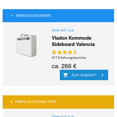
SEHR GUT
(
1,2
)
Vladon Kommode
Sideboard Valencia
417
Erfahrungsberichte
ca.
266 €
Zum Angebot
SEHR GUT
(
1,3
)