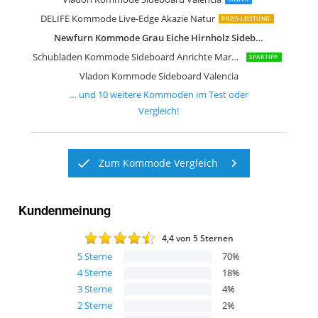
DELIFE Kommode Live-Edge Akazie Natur
PREIS-LEISTUNG
Newfurn Kommode Grau Eiche Hirnholz Sideboard Modern Vintage
Schubladen Kommode Sideboard Anrichte Marbella in Hochglanz
SPARTIPP
Vladon Kommode Sideboard Valencia
… und
10
weitere
Kommoden
im Test oder
Vergleich!
Zum Kommode Vergleich
Kundenmeinung
4,4
von 5 Sternen
5
Sterne
70
%
4
Sterne
18
%
3
Sterne
4
%
2
Sterne
2
%