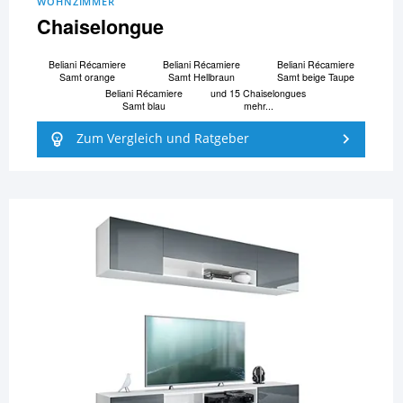
WOHNZIMMER
Chaiselongue
Beliani Ré­ca­mi­e­re
Beliani Ré­ca­mi­e­re
Beliani Ré­ca­mi­e­re
Samt orange
Samt Hellbraun
Samt beige Taupe
Beliani Ré­ca­mi­e­re
und 15 Chaiselongues
Samt blau
mehr...
Zum Vergleich und Ratgeber