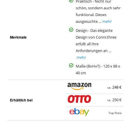
Praktisch - Nicht nur
n
schön, sondern auch sehr
funktional. Dieses
ausgesuchte …
mehr
Design - Das elegante
Merkmale
Design von Conni.three
erfüllt all Ihre
Anforderungen an …
mehr
Maße (BxHxT) - 120 x 88 x
40 cm
248 €
ca.
Erhältlich bei
250 €
ca.
Top Preis