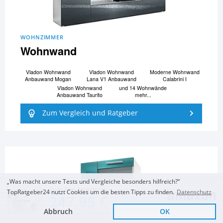
WOHNZIMMER
Wohnwand
Vladon Wohnwand
Vladon Wohnwand
Moderne Wohnwand
Anbauwand Mogan
Lana V1 Anbauwand
Calabrini I
Vladon Wohnwand
und 14 Wohnwände
Anbauwand Taurito
mehr...
Zum Vergleich und Ratgeber
„Was macht unsere Tests und Vergleiche besonders hilfreich?“
Zum Top Angebot
TopRatgeber24 nutzt Cookies um die besten Tipps zu finden.
Datenschutz
247,95 €
Abbruch
OK
KOSTENLOSE LIEFERUNG