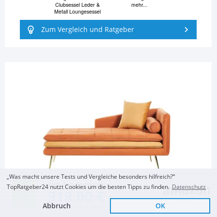
Clubsessel Leder &
mehr...
Metall Loungesessel
Zum Vergleich und Ratgeber
„Was macht unsere Tests und Vergleiche besonders hilfreich?“
Zum Top Angebot
TopRatgeber24 nutzt Cookies um die besten Tipps zu finden.
Datenschutz
318,00 €
Abbruch
OK
WOHNZIMMER
KOSTENLOSE LIEFERUNG