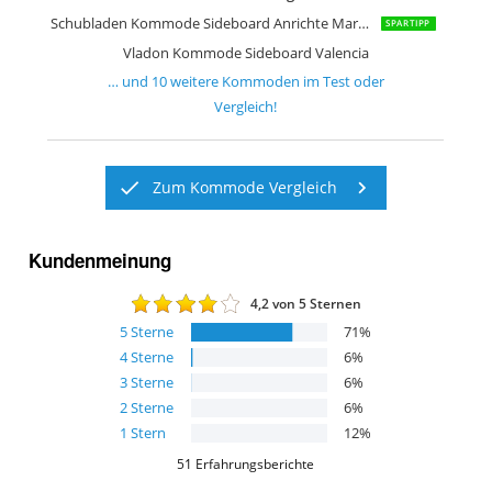
Schubladen Kommode Sideboard Anrichte Marbella in Hochglanz
SPARTIPP
Vladon Kommode Sideboard Valencia
… und
10
weitere
Kommoden
im Test oder
Vergleich!
Zum Kommode Vergleich
Kundenmeinung
4,2
von 5 Sternen
5
Sterne
71
%
4
Sterne
6
%
3
Sterne
6
%
2
Sterne
6
%
1
Stern
12
%
51
Erfahrungsberichte