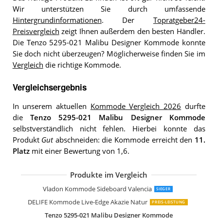
Wir unterstützen Sie durch umfassende
Hintergrundinformationen
. Der
Topratgeber24-
Preisvergleich
zeigt Ihnen außerdem den besten Händler.
Die Tenzo 5295-021 Malibu Designer Kommode konnte
Sie doch nicht überzeugen? Möglicherweise finden Sie im
Vergleich
die richtige Kommode.
Vergleichsergebnis
In unserem aktuellen
Kommode Vergleich 2026
durfte
die
Tenzo 5295-021 Malibu Designer Kommode
selbstverständlich nicht fehlen. Hierbei konnte das
Produkt
Gut
abschneiden: die Kommode erreicht den
11.
Platz
mit einer Bewertung von 1,6.
Produkte im Vergleich
Danzz Kommode Frame
Ibbe Design Schwarz Sideboard
DELIFE Kommode Eloi Akazie Natur 2
Mayaadi-Home Kommode
Vladon Kommode Sideboard Pavos V
Capri Schlafzimmer Kommode in Wilde
Masseno Kommode TRES 160 cm
Wumagin Kommode mit 10 Stoffschu
Vladon Kommode Sideboard Valencia
SIEGER
DELIFE Kommode Live-Edge Akazie Natur
PREIS-LEISTUNG
Tenzo 5295-021 Malibu Designer Kommode