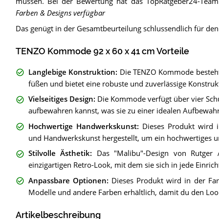
müssen. Bei der Bewertung hat das TopRatgeber24-Team 
Farben & Designs verfügbar
Das genügt in der Gesamtbeurteilung schlussendlich für de
TENZO Kommode 92 x 60 x 41 cm Vorteile
Langlebige Konstruktion
:
Die TENZO Kommode besteht a
füßen und bietet eine robuste und zuverlässige Konstrukt
Vielseitiges Design
:
Die Kommode verfügt über vier Sch
aufbewahren kannst, was sie zu einer idealen Aufbewa
Hochwertige Handwerkskunst
:
Dieses Produkt wird 
und Handwerkskunst hergestellt, um ein hochwertiges un
Stilvolle Ästhetik
:
Das "Malibu"-Design von Rutger 
einzigartigen Retro-Look, mit dem sie sich in jede Einrich
Anpassbare Optionen
:
Dieses Produkt wird in der Far
Modelle und andere Farben erhältlich, damit du den Loo
Artikelbeschreibung