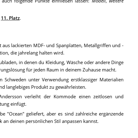
auch folgende Punkte einfließen lassen:
Modell
,
weitere
n
11. Platz
.
us lackierten MDF- und Spanplatten, Metallgriffen und -
ion, die jahrelang halten wird.
ubladen, in denen du Kleidung, Wäsche oder andere Dinge
hrungslösung für jeden Raum in deinem Zuhause macht.
in Schweden unter Verwendung erstklassiger Materialien
d langlebiges Produkt zu gewährleisten.
Andersson verleiht der Kommode einen zeitlosen und
tung einfügt.
be "Ocean" geliefert, aber es sind zahlreiche ergänzende
k an deinen persönlichen Stil anpassen kannst.