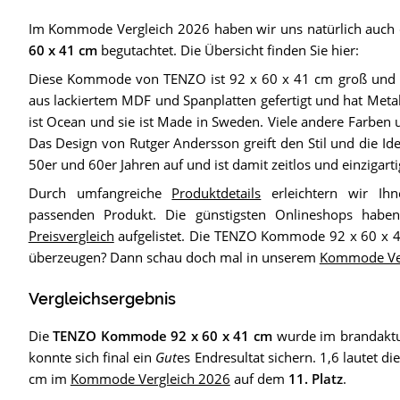
Im Kommode Vergleich 2026 haben wir uns natürlich auch
60 x 41 cm
begutachtet. Die Übersicht finden Sie hier:
Diese Kommode von TENZO ist 92 x 60 x 41 cm groß und ha
aus lackiertem MDF und Spanplatten gefertigt und hat Metall
ist Ocean und sie ist Made in Sweden. Viele andere Farben u
Das Design von Rutger Andersson greift den Stil und die Id
50er und 60er Jahren auf und ist damit zeitlos und einzigarti
Durch umfangreiche
Produktdetails
erleichtern wir Ih
passenden Produkt. Die günstigsten Onlineshops habe
Preisvergleich
aufgelistet. Die TENZO Kommode 92 x 60 x 4
überzeugen? Dann schau doch mal in unserem
Kommode Ver
Vergleichsergebnis
Die
TENZO Kommode 92 x 60 x 41 cm
wurde im brandakt
konnte sich final ein
Gut
es Endresultat sichern. 1,6 lautet
cm im
Kommode Vergleich 2026
auf dem
11. Platz
.