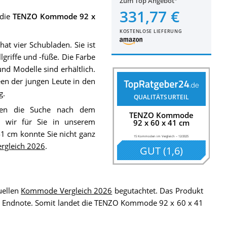
Zum Top Angebot
331,77 €
 die
TENZO Kommode 92 x
KOSTENLOSE LIEFERUNG
t vier Schubladen. Sie ist
griffe und -füße. Die Farbe
nd Modelle sind erhältlich.
een der jungen Leute in den
g.
QUALITÄTSURTEIL
nen die Suche nach dem
TENZO Kommode
n wir für Sie in unserem
92 x 60 x 41 cm
1 cm konnte Sie nicht ganz
15 Kommoden im Vergleich
–
12/2025
gleich 2026
.
GUT
(
1,6
)
uellen
Kommode Vergleich 2026
begutachtet. Das Produkt
 die Endnote. Somit landet die TENZO Kommode 92 x 60 x 41