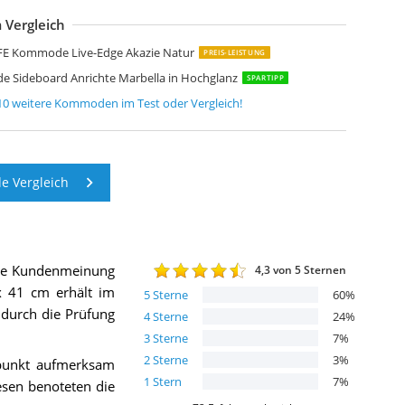
 Vergleich
anzz Kommode Frame
bbe Design Schwarz Sideboard
ELIFE Kommode Eloi Akazie Natur 240x40 cm
ayaadi-Home Kommode
ladon Kommode Sideboard Pavos V2
apri Schlafzimmer Kommode in Wildeiche Optik
orte Clif Kommode mit 3 Türen und 2 Schubkästen
asseno Kommode TRES 160 cm
öbelando Highboard Sideboard Anrichte Kommode Schubladenkommode
umagin Kommode mit 10 Stoffschubladen
FE Kommode Live-Edge Akazie Natur
PREIS-LEISTUNG
 Sideboard Anrichte Marbella in Hochglanz
SPARTIPP
10
weitere
Kommoden
im Test oder Vergleich!
 Vergleich
die Kundenmeinung
4,3
von 5 Sternen
x 41 cm
erhält im
5
Sterne
60
%
h durch die Prüfung
4
Sterne
24
%
3
Sterne
7
%
2
Sterne
3
%
tpunkt aufmerksam
1
Stern
7
%
esen benoteten die