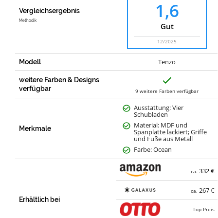
1,6
Vergleichsergebnis
Methodik
Gut
12/2025
Tenzo
Modell
J
weitere Farben & Designs
a
verfügbar
9 weitere Farben verfügbar
Ausstattung: Vier
Schubladen
Material: MDF und
Merkmale
Spanplatte lackiert; Griffe
und Füße aus Metall
Farbe: Ocean
332 €
ca.
267 €
ca.
Erhältlich bei
Top Preis