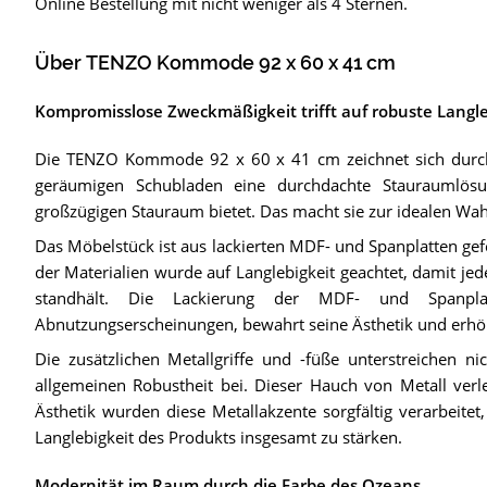
Online Bestellung mit nicht weniger als 4 Sternen.
Über TENZO Kommode 92 x 60 x 41 cm
Kompromisslose Zweckmäßigkeit trifft auf robuste Langle
Die TENZO Kommode 92 x 60 x 41 cm zeichnet sich durch i
geräumigen Schubladen eine durchdachte Stauraumlösun
großzügigen Stauraum bietet. Das macht sie zur idealen Wah
Das Möbelstück ist aus lackierten MDF- und Spanplatten gefe
der Materialien wurde auf Langlebigkeit geachtet, damit 
standhält. Die Lackierung der MDF- und Spanpla
Abnutzungserscheinungen, bewahrt seine Ästhetik und erhö
Die zusätzlichen Metallgriffe und -füße unterstreichen n
allgemeinen Robustheit bei. Dieser Hauch von Metall ver
Ästhetik wurden diese Metallakzente sorgfältig verarbeit
Langlebigkeit des Produkts insgesamt zu stärken.
Modernität im Raum durch die Farbe des Ozeans