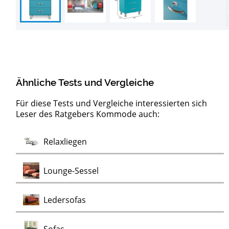
Ähnliche Tests und Vergleiche
Für diese Tests und Vergleiche interessierten sich
Leser des Ratgebers Kommode auch:
Barock
Test
Test
Test
Test
Test
Test
Test
Lowboards
Sideboards
Clubsessel
Möbelklassiker
Schaukelstühle
Vitrinen
Wohnwände
Chaiselongues
Vintage Sessel
Test
Relaxliegen
Test
Kommoden
Test
Test
Test
Lounge-Sessel
Test
Ledersofas
Test