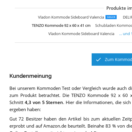
Produkte im
D
I
D
M
V
C
F
M
m
W
Vladon Kommode Sideboard Valencia
DELI
SIEGER
TENZO Kommode 92 x 60 x 41 cm
Schubladen Kommode
Vladon Kommode Sideboard Valencia
… und
Zum Kommode
Kundenmeinung
Bei unserem
Kommoden
Test oder Vergleich wurde auch 
zum Produkt betrachtet.
Die
TENZO Kommode 92 x 60 
Schnitt
4,3
von 5 Sternen
. Hier die Informationen, die sic
ergeben haben:
Gut 72 Besitzer haben den Artikel bis zum aktuellen Zei
erprobt und auf Amazon.de beurteilt. Beinahe 83 % von di