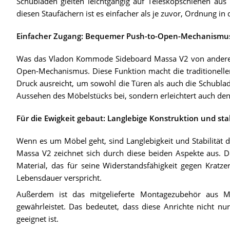
Schubladen gleiten leichtgängig auf Teleskopschienen aus
diesen Staufächern ist es einfacher als je zuvor, Ordnung i
Einfacher Zugang: Bequemer Push-to-Open-Mechanismu
Was das Vladon Kommode Sideboard Massa V2 von anderen 
Open-Mechanismus. Diese Funktion macht die traditionellen 
Druck ausreicht, um sowohl die Türen als auch die Schublad
Aussehen des Möbelstücks bei, sondern erleichtert auch den
Für die Ewigkeit gebaut: Langlebige Konstruktion und sta
Wenn es um Möbel geht, sind Langlebigkeit und Stabilität
Massa V2 zeichnet sich durch diese beiden Aspekte aus. D
Material, das für seine Widerstandsfähigkeit gegen Kratz
Lebensdauer verspricht.
Außerdem ist das mitgelieferte Montagezubehör aus Me
gewährleistet. Das bedeutet, dass diese Anrichte nicht nu
geeignet ist.