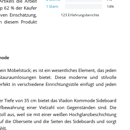
tikels die Arbeit
1
Stern
14
%
p 62 % der Käufer
ven Einschätzung,
123
Erfahrungsberichte
von diesem Produkt
.
mode
n Möbelstück; es ist ein wesentliches Element, das jeden
Stauraumlösungen bietet. Diese moderne und stilvolle
fekt in verschiedene Einrichtungsstile einfügt und jeden
ner Tiefe von 35 cm bietet das Vladon Kommode Sideboard
fbewahrung einer Vielzahl von Gegenständen sind. Die
oll aus, weil sie mit einer weißen Hochglanzbeschichtung
auf die Oberseite und die Seiten des Sideboards und sorgt
hlt.