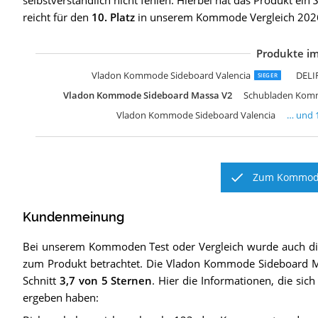
selbstverständlich nicht fehlen. Hierbei hat das Produkt ein
reicht für den
10. Platz
in unserem Kommode Vergleich 202
Produkte im
D
I
D
M
V
C
F
M
m
W
Vladon Kommode Sideboard Valencia
DELI
SIEGER
Vladon Kommode Sideboard Massa V2
Schubladen Komm
Vladon Kommode Sideboard Valencia
… und
Zum Kommode
Kundenmeinung
Bei unserem
Kommoden
Test oder Vergleich wurde auch 
zum Produkt betrachtet.
Die
Vladon Kommode Sideboard 
Schnitt
3,7
von 5 Sternen
. Hier die Informationen, die sic
ergeben haben: