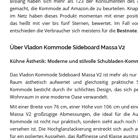
Bislang haben sich mehr als 123 der Konsumenten des Ar
gemacht, die Kommode auf Amazon.de zu beurteilen. Knap
im Netz haben dieses Produkt momentan mit einer positi
das heißt mit vier bis fünf Sternen, bewertet. Im Fall 
entschieden die Verbraucher sich meistens für die
Bestnote
Über Vladon Kommode Sideboard Massa V2
Kühne Ästhetik: Moderne und stilvolle Schubladen-Kom
Das Vladon Kommode Sideboard Massa V2 ist mehr als nur ei
Raum ästhetisch aufwertet und gleichzeitig praktische 
Kommode besticht durch ihr schlichtes Design, das sich per
Wohnraum in eine moderne Oase verwandelt.
Mit einer Breite von 76 cm, einer Höhe von 106 cm und ei
Massa V2 großzügige Abmessungen, die ideal für die Au
Kommode ist nicht nur praktisch, sondern sieht auch noch t
versehen ist. Die Hochglanzlackierung erstreckt sich auch 
für ein poliertes Aussehen, das Raffinesse und Klasse ausstra