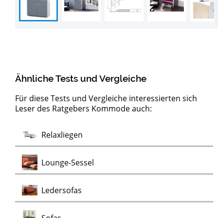
Ähnliche Tests und Vergleiche
Für diese Tests und Vergleiche interessierten sich
Leser des Ratgebers Kommode auch:
Barock
Test
Test
Test
Test
Test
Test
Test
Lowboards
Sideboards
Clubsessel
Möbelklassiker
Schaukelstühle
Vitrinen
Wohnwände
Chaiselongues
Vintage Sessel
Test
Relaxliegen
Test
Kommoden
Test
Test
Test
Lounge-Sessel
Test
Ledersofas
Test