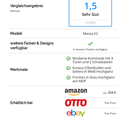
1,5
Vergleichsergebnis
Methodik
Sehr Gut
12/2025
Massa V2
Modell
J
weitere Farben & Designs
a
verfügbar
6 weitere Farben verfügbar
Moderne Kommode mit 4
Türen und 2 Schubkästen
Korpus (Oberboden und
Merkmale
Seiten) in Weiß Hochglanz
Fronten in Grau Hochglanz
aus MDF
354 €
ca.
Erhältlich bei
Top Preis
Top Preis