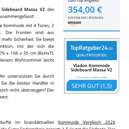
Zum Top Angebot
354,00 €
Sideboard Massa V2
des
 zusammengefasst:
KOSTENLOSE LIEFERUNG
e Kommode mit 4 Türen, 2
. Die Fronten sind aus
ehr Sicherheit. Sie bietet
nktion, mit der sich die
 76 x 106 x 35 cm (BxHxT).
QUALITÄTSURTEIL
 deinem Wohnzimmer leicht
Vladon Kommode
Sideboard Massa V2
Wir unterstützen Sie durch
15 Kommoden im Vergleich
–
12/2025
Sie die besten Händler in
SEHR GUT
(
1,5
)
 noch nicht überzeugen? Der
wert.
urfte im brandaktuellen
Kommode Vergleich 2026