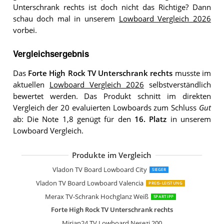
Unterschrank rechts ist doch nicht das Richtige? Dann
schau doch mal in unserem
Lowboard Vergleich 2026
vorbei.
Vergleichsergebnis
Das
Forte High Rock TV Unterschrank rechts
musste im
aktuellen
Lowboard Vergleich 2026
selbstverständlich
bewertet werden. Das Produkt schnitt im direkten
Vergleich der 20 evaluierten Lowboards zum Schluss
Gut
ab: Die Note 1,8 genügt für den
16. Platz
in unserem
Lowboard Vergleich.
Produkte im Vergleich
SHARPDO Ausziehbarer TV-Schrank
OLEYLUCKLIVE Mid-Century Modern 
Lowboard Vihti mit 3 Staufächern
Merax TV Schrank TV Lowboard
Mirjan24 TV Lowboard Nesezi
Lookway Colgante 200 cm TV-Schrank
WLIVE TV Schrank mit LED
Vladon TV Board Lowboard Flow
Vladon TV Board Lowboard Flow
Wuun Somero Korpus Weiß Hochglan
Selsey Lana TV Hängeboard
Vladon TV Board Lowboard City
SIEGER
Vladon TV Board Lowboard Valencia
PREIS-LEISTUNG
Merax TV-Schrank Hochglanz Weiß
SPARTIPP
Forte High Rock TV Unterschrank rechts
Mirjan24 TV Lowboard Nesezi 200