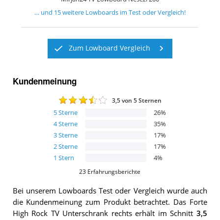
… und
15
weitere
Lowboards
im Test oder Vergleich!
Zum Lowboard Vergleich
Kundenmeinung
3,5
von 5 Sternen
5
Sterne
26
%
4
Sterne
35
%
3
Sterne
17
%
2
Sterne
17
%
1
Stern
4
%
23
Erfahrungsberichte
Bei unserem
Lowboards
Test oder Vergleich wurde auch
die Kundenmeinung zum Produkt betrachtet.
Das
Forte
High Rock TV Unterschrank rechts
erhält im Schnitt
3,5