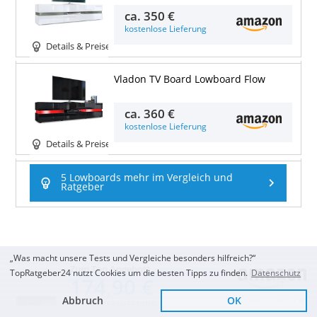
ca.
350 €
kostenlose Lieferung
Details & Preise
Vladon TV Board Lowboard Flow
ca.
360 €
kostenlose Lieferung
Details & Preise
5 Lowboards mehr im Vergleich und
Ratgeber
„Was macht unsere Tests und Vergleiche besonders hilfreich?“
Zum Top Angebot
TopRatgeber24 nutzt Cookies um die besten Tipps zu finden.
Datenschutz
174,90 €
Abbruch
OK
Sofort Lieferbar
KOSTENLOSE LIEFERUNG