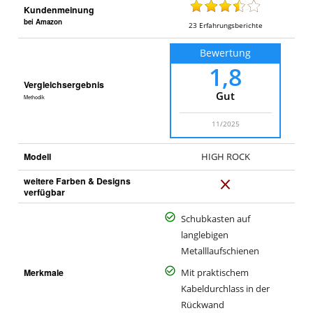
Kundenmeinung
bei Amazon
23
Erfahrungsberichte
Bewertung
1,8
Vergleichsergebnis
Gut
Methodik
11/2025
Modell
HIGH ROCK
weitere Farben & Designs
N
verfügbar
e
i
Schubkasten auf
n
langlebigen
Metalllaufschienen
Merkmale
Mit praktischem
Kabeldurchlass in der
Rückwand