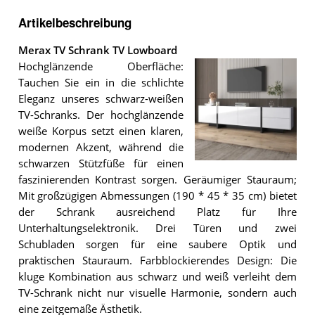
Artikelbeschreibung
Merax TV Schrank TV Lowboard
Hochglänzende Oberfläche:
Tauchen Sie ein in die schlichte
Eleganz unseres schwarz-weißen
TV-Schranks. Der hochglänzende
weiße Korpus setzt einen klaren,
modernen Akzent, während die
schwarzen Stützfüße für einen
Das
faszinierenden Kontrast sorgen. Geräumiger Stauraum;
Merax
TV
Mit großzügigen Abmessungen (190 * 45 * 35 cm) bietet
Schrank
der Schrank ausreichend Platz für Ihre
TV
Unterhaltungselektronik. Drei Türen und zwei
Lowboard
.
Schubladen sorgen für eine saubere Optik und
praktischen Stauraum. Farbblockierendes Design: Die
kluge Kombination aus schwarz und weiß verleiht dem
TV-Schrank nicht nur visuelle Harmonie, sondern auch
eine zeitgemäße Ästhetik.