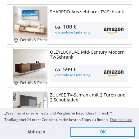
SHARPDO Ausziehbarer TV-Schrank
ca.
100 €
kostenlose Lieferung
Details & Preise
OLEYLUCKLIVE Mid-Century Modern
TV-Schrank
ca.
599 €
kostenlose Lieferung
Details & Preise
ZUUYEE TV-Schrank mit 2 Türen und
2 Schubladen
ca.
180 €
„Was macht unsere Tests und Vergleiche besonders hilfreich?“
Zum Top Angebot
kostenlose Lieferung
TopRatgeber24 nutzt Cookies um die besten Tipps zu finden.
Datenschutz
140,99 €
Details & Preise
Abbruch
OK
Sofort Lieferbar
KOSTENLOSE LIEFERUNG