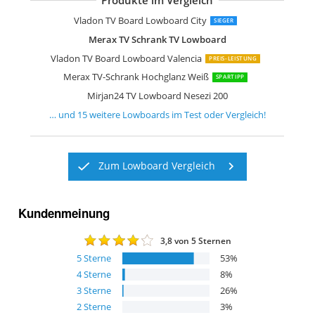
Produkte im Vergleich
SHARPDO Ausziehbarer TV-Schrank
OLEYLUCKLIVE Mid-Century Modern 
Lowboard Vihti mit 3 Staufächern
Mirjan24 TV Lowboard Nesezi
Lookway Colgante 200 cm TV-Schrank
WLIVE TV Schrank mit LED
Vladon TV Board Lowboard Flow
Vladon TV Board Lowboard Flow
Forte High Rock TV Unterschrank rech
Wuun Somero Korpus Weiß Hochglan
Selsey Lana TV Hängeboard
Vladon TV Board Lowboard City
SIEGER
Merax TV Schrank TV Lowboard
Vladon TV Board Lowboard Valencia
PREIS-LEISTUNG
Merax TV-Schrank Hochglanz Weiß
SPARTIPP
Mirjan24 TV Lowboard Nesezi 200
… und
15
weitere
Lowboards
im Test oder Vergleich!
Zum Lowboard Vergleich
Kundenmeinung
3,8
von 5 Sternen
5
Sterne
53
%
4
Sterne
8
%
3
Sterne
26
%
2
Sterne
3
%