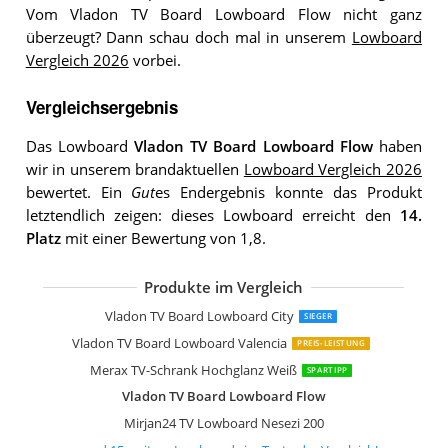
Vom Vladon TV Board Lowboard Flow nicht ganz
überzeugt? Dann schau doch mal in unserem
Lowboard
Vergleich 2026
vorbei.
Vergleichsergebnis
Das Lowboard
Vladon TV Board Lowboard Flow
haben
wir in unserem brandaktuellen
Lowboard Vergleich 2026
bewertet. Ein
Gut
es Endergebnis konnte das Produkt
letztendlich zeigen: dieses Lowboard erreicht den
14.
Platz
mit einer Bewertung von 1,8.
Produkte im Vergleich
SHARPDO Ausziehbarer TV-Schrank
OLEYLUCKLIVE Mid-Century Modern 
Lowboard Vihti mit 3 Staufächern
Merax TV Schrank TV Lowboard
Mirjan24 TV Lowboard Nesezi
Lookway Colgante 200 cm TV-Schrank
WLIVE TV Schrank mit LED
Vladon TV Board Lowboard Flow
Forte High Rock TV Unterschrank rech
Wuun Somero Korpus Weiß Hochglan
Selsey Lana TV Hängeboard
Vladon TV Board Lowboard City
SIEGER
Vladon TV Board Lowboard Valencia
PREIS-LEISTUNG
Merax TV-Schrank Hochglanz Weiß
SPARTIPP
Vladon TV Board Lowboard Flow
Mirjan24 TV Lowboard Nesezi 200