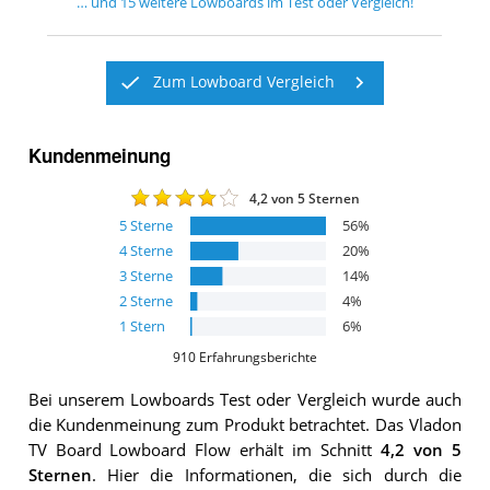
… und
15
weitere
Lowboards
im Test oder Vergleich!
Zum Lowboard Vergleich
Kundenmeinung
4,2
von 5 Sternen
5
Sterne
56
%
4
Sterne
20
%
3
Sterne
14
%
2
Sterne
4
%
1
Stern
6
%
910
Erfahrungsberichte
Bei unserem
Lowboards
Test oder Vergleich wurde auch
die Kundenmeinung zum Produkt betrachtet.
Das
Vladon
TV Board Lowboard Flow
erhält im Schnitt
4,2
von 5
Sternen
. Hier die Informationen, die sich durch die