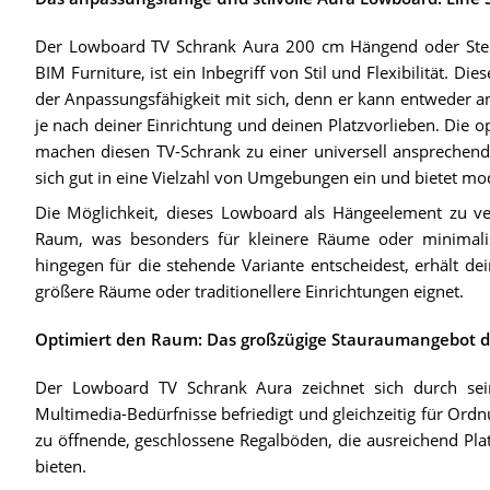
Der Lowboard TV Schrank Aura 200 cm Hängend oder Stehe
BIM Furniture, ist ein Inbegriff von Stil und Flexibilität. D
der Anpassungsfähigkeit mit sich, denn er kann entweder 
je nach deiner Einrichtung und deinen Platzvorlieben. Die op
machen diesen TV-Schrank zu einer universell ansprechen
sich gut in eine Vielzahl von Umgebungen ein und bietet m
Die Möglichkeit, dieses Lowboard als Hängeelement zu ve
Raum, was besonders für kleinere Räume oder minimalist
hingegen für die stehende Variante entscheidest, erhält d
größere Räume oder traditionellere Einrichtungen eignet.
Optimiert den Raum: Das großzügige Stauraumangebot d
Der Lowboard TV Schrank Aura zeichnet sich durch sei
Multimedia-Bedürfnisse befriedigt und gleichzeitig für Ordn
zu öffnende, geschlossene Regalböden, die ausreichend Pla
bieten.