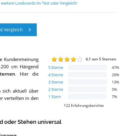
5
weitere
Lowboards
im Test oder Vergleich!
 Vergleich
die Kundenmeinung
4,1
von 5 Sternen
a 200 cm Hängend
5
Sterne
47
%
ternen
. Hier die
4
Sterne
29
%
3
Sterne
13
%
2
Sterne
5
%
 sich aktuell über
1
Stern
7
%
 verteilten in den
122
Erfahrungsberichte
 oder Stehen universal
 Synopse