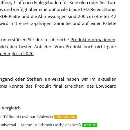
öffnet, 1 offenen Einlegeboden für Konsolen oder Set-Top-
os und verfügt über eine optionale blaue LED-Beleuchtung.
 HDF-Platte und die Abmessungen sind 200 cm (Breite), 42
rd mit einer 2-jährigen Garantie und auf einer Palette
r unterstützen Sie durch zahlreiche
Produktinformationen
.
ich den besten Anbieter. Vom Produkt noch nicht ganz
d Vergleich 2026
.
gend oder Stehen universal
haben wir im aktuellen
bnis konnte das Produkt final erreichen: das Lowboard
 Vergleich
HARPDO Ausziehbarer TV-Schrank
LEYLUCKLIVE Mid-Century Modern TV-Schrank
UUYEE TV-Schrank mit 2 Türen und 2 Schubladen
owboard Vihti mit 3 Staufächern
erax TV Schrank TV Lowboard
irjan24 TV Lowboard Nesezi
ookway Colgante 200 cm TV-Schrank
LIVE TV Schrank mit LED
ladon TV Board Lowboard Flow
ladon TV Board Lowboard Flow
orte High Rock TV Unterschrank rechts
uun Somero Korpus Weiß Hochglanz /180cm
V-Lowboard Longboard Hifi Rack Unterschrank Tisch
elsey Wander TV-Lowboard Fernsehschrank Hängend
elsey Lana TV Hängeboard
n TV Board Lowboard Valencia
PREIS-LEISTUNG
universal
Merax TV-Schrank Hochglanz Weiß
SPARTIPP