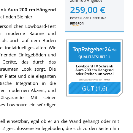
Zum Top Angebot
259,00 €
ank Aura 200 cm Hängend
 finden Sie hier:
KOSTENLOSE LIEFERUNG
ersönlichen Lowboard-Test
für moderne Räume und
n als auch auf dem Boden
l individuell gestalten. Wir
ffnenden Einlegeböden und
QUALITÄTSURTEIL
f Geräte, das durch das
Lowboard TV Schrank
eräumten Look sorgt. Die
Aura 200 cm Hängend
oder Stehen universal
er Platte und die eleganten
20 Lowboards im Vergleich
–
11/2025
ische Integration in die
GUT
(
1,6
)
einen modernen Akzent, und
ätsgarantie. Mit seiner
ses Lowboard ein würdiger
ell einsetzbar, egal ob er an die Wand gehängt oder mit
r 2 geschlossene Einlegeböden, die sich zu den Seiten hin