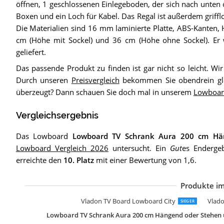
öffnen, 1 geschlossenen Einlegeboden, der sich nach unten 
Boxen und ein Loch für Kabel. Das Regal ist außerdem griffl
Die Materialien sind 16 mm laminierte Platte, ABS-Kanten,
cm (Höhe mit Sockel) und 36 cm (Höhe ohne Sockel). Er wi
geliefert.
Das passende Produkt zu finden ist gar nicht so leicht. Wi
Durch unseren
Preisvergleich
bekommen Sie obendrein gle
überzeugt? Dann schauen Sie doch mal in unserem
Lowboar
Vergleichsergebnis
Das Lowboard
Lowboard TV Schrank Aura 200 cm Hän
Lowboard Vergleich 2026
untersucht. Ein
Gut
es Enderge
erreichte den
10. Platz
mit einer Bewertung von 1,6.
Produkte im
S
O
Z
L
M
M
L
W
V
V
F
W
T
S
S
Vladon TV Board Lowboard City
Vlado
SIEGER
Lowboard TV Schrank Aura 200 cm Hängend oder Stehen 