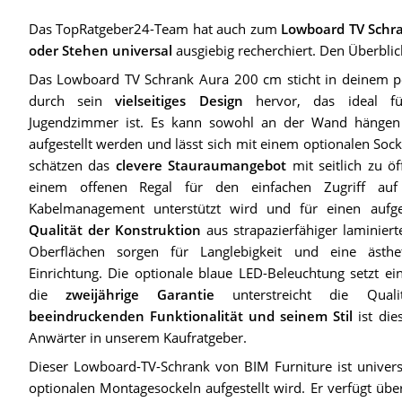
Das TopRatgeber24-Team hat auch zum
Lowboard TV Schr
oder Stehen universal
ausgiebig recherchiert. Den Überblick
Das Lowboard TV Schrank Aura 200 cm sticht in deinem p
durch sein
vielseitiges Design
hervor, das ideal 
Jugendzimmer ist. Es kann sowohl an der Wand hänge
aufgestellt werden und lässt sich mit einem optionalen Socke
schätzen das
clevere Stauraumangebot
mit seitlich zu ö
einem offenen Regal für den einfachen Zugriff au
Kabelmanagement unterstützt wird und für einen aufg
Qualität der Konstruktion
aus strapazierfähiger laminiert
Oberflächen sorgen für Langlebigkeit und eine ästhet
Einrichtung. Die optionale blaue LED-Beleuchtung setzt 
die
zweijährige Garantie
unterstreicht die Qualit
beeindruckenden Funktionalität und seinem Stil
ist die
Anwärter in unserem Kaufratgeber.
Dieser Lowboard-TV-Schrank von BIM Furniture ist univers
optionalen Montagesockeln aufgestellt wird. Er verfügt übe