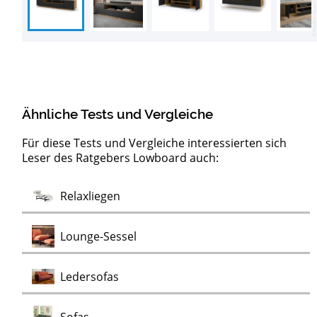
Ähnliche Tests und Vergleiche
Für diese Tests und Vergleiche interessierten sich
Leser des Ratgebers Lowboard auch:
Barock
Test
Test
Test
Test
Test
Test
Test
Sideboards
Kommoden
Clubsessel
Möbelklassiker
Schaukelstühle
Vitrinen
Wohnwände
Chaiselongues
Vintage Sessel
Test
Relaxliegen
Test
Kommoden
Test
Test
Test
Lounge-Sessel
Test
Ledersofas
Test