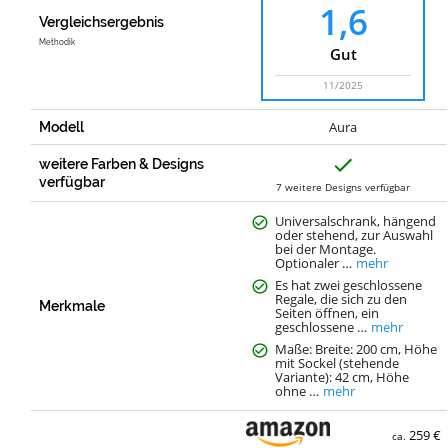
1,6
Vergleichsergebnis
Methodik
Gut
11/2025
Aura
Modell
J
weitere Farben & Designs
a
verfügbar
7 weitere Designs verfügbar
Universalschrank, hängend
oder stehend, zur Auswahl
bei der Montage.
Optionaler …
mehr
Es hat zwei geschlossene
Regale, die sich zu den
Merkmale
Seiten öffnen, ein
geschlossene …
mehr
Maße: Breite: 200 cm, Höhe
mit Sockel (stehende
Variante): 42 cm, Höhe
ohne …
mehr
259 €
ca.