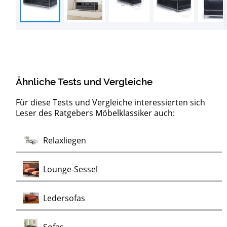
Ähnliche Tests und Vergleiche
Für diese Tests und Vergleiche interessierten sich
Leser des Ratgebers Möbelklassiker auch:
Barock
Test
Test
Test
Test
Test
Test
Lowboards
Sideboards
Kommoden
Clubsessel
Schaukelstühle
Vitrinen
Wohnwände
Chaiselongues
Vintage Sessel
Test
Relaxliegen
Test
Kommoden
Test
Test
Test
Test
Lounge-Sessel
Test
Ledersofas
Test