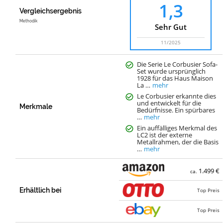
1,3
Vergleichsergebnis
Methodik
Sehr Gut
11/2025
Die Serie Le Corbusier Sofa-
Set wurde ursprünglich
1928 für das Haus Maison
La …
mehr
Le Corbusier erkannte dies
und entwickelt für die
Merkmale
Bedürfnisse. Ein spürbares
…
mehr
Ein auffälliges Merkmal des
LC2 ist der externe
Metallrahmen, der die Basis
…
mehr
1.499 €
ca.
Erhältlich bei
Top Preis
Top Preis