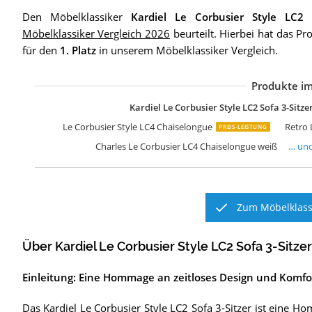
Den Möbelklassiker
Kardiel Le Corbusier Style LC2 S
Möbelklassiker Vergleich 2026
beurteilt. Hierbei hat das Pr
für den
1. Platz
in unserem Möbelklassiker Vergleich.
Produkte im
L
C
E
D
D
D
R
F
F
F
F
R
R
R
R
R
Kardiel Le Corbusier Style LC2 Sofa 3-Sitze
Le Corbusier Style LC4 Chaiselongue
Retro 
PREIS-LEISTUNG
Charles Le Corbusier LC4 Chaiselongue weiß
… un
Zum Möbelklassi
Über Kardiel Le Corbusier Style LC2 Sofa 3-Sitzer
Einleitung: Eine Hommage an zeitloses Design und Komfo
Das Kardiel Le Corbusier Style LC2 Sofa 3-Sitzer ist eine 