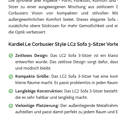
Die Synthese aller Aspekte - Form, Funktion, Komfort und 
Sitzer zu einer ausgewogenen Mischung aus zeitlosem Des
Corbusiers Vision von kompakten und stilvollen Mö
außergewöhnlichen Komfort bietet. Dieses elegante Sofa 
zusätzliche obere Sitzkissen für mehr Gemütlichkeit und e
die Optik verbessert.
Kardiel Le Corbusier Style LC2 Sofa 3-Sitzer Vorte
Zeitloses Design
:
Das LC2 Sofa 3-Sitzer ist ein kla
entworfen wurde. Das zeitlose Design sorgt dafür, da
und modisch bleibt.
Kompakte Größe
:
Das LC2 Sofa 3-Sitzer hat eine ko
kleine Räume macht. Es passt problemlos in jeden Raum,
Langlebige Konstruktion
:
Das LC2 Sofa 3-Sitzer besteh
die es sehr haltbar und langlebig macht.
Vielseitige Platzierung
:
Der außenliegende Metallrahme
aufstellen und passt damit perfekt zu jedem Raum und Ei