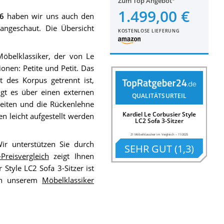
Zum Top Angebot
1.499,00 €
26
haben wir uns auch den
angeschaut. Die Übersicht
KOSTENLOSE LIEFERUNG
Möbelklassiker, der von Le
onen: Petite und Petit. Das
t des Korpus getrennt ist,
t es über einen externen
QUALITÄTSURTEIL
Seiten und die Rückenlehne
Kardiel Le Corbusier Style
en leicht aufgestellt werden
LC2 Sofa 3-Sitzer
21 Möbelklassiker im Vergleich
–
11/2025
Wir unterstützen Sie durch
SEHR GUT
(
1,3
)
Preisvergleich
zeigt Ihnen
Style LC2 Sofa 3-Sitzer ist
 in unserem
Möbelklassiker