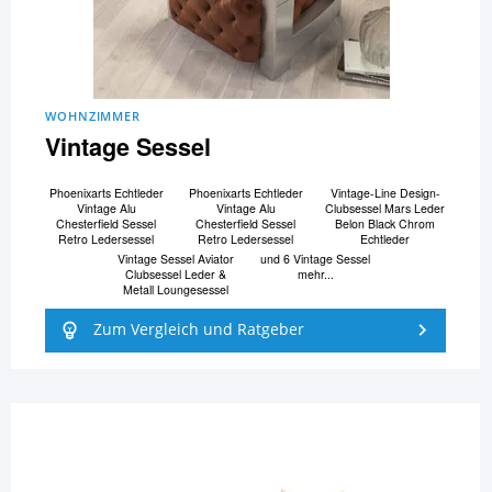
WOHNZIMMER
Vintage Sessel
Phoenixarts Echtleder
Phoenixarts Echtleder
Vintage-Line Design-
Vintage Alu
Vintage Alu
Clubsessel Mars Leder
Chesterfield Sessel
Chesterfield Sessel
Belon Black Chrom
Retro Ledersessel
Retro Ledersessel
Echtleder
Vintage Sessel Aviator
und 6 Vintage Sessel
Clubsessel Leder &
mehr...
Metall Loungesessel
Zum Vergleich und Ratgeber