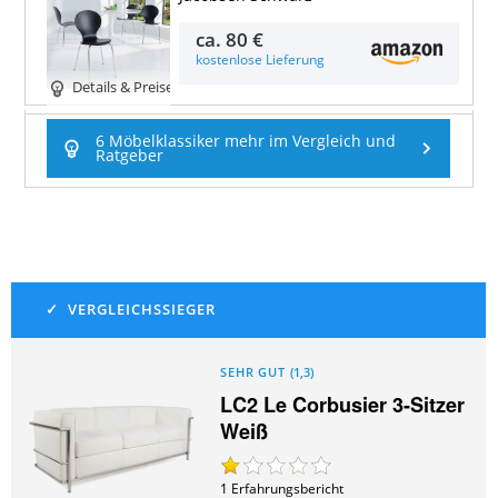
ca.
80 €
kostenlose Lieferung
Details & Preise
6 Möbelklassiker mehr im Vergleich und
Ratgeber
SEHR GUT
(
1,3
)
LC2 Le Corbusier 3-Sitzer
Weiß
1
Erfahrungsbericht