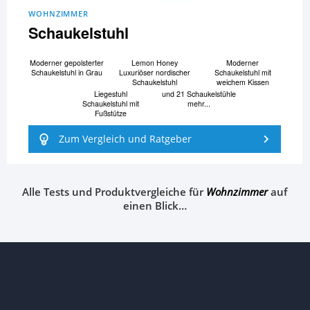
WOHNZIMMER
Schaukelstuhl
Moderner gepolsterter
Lemon Honey
Moderner
Schaukelstuhl in Grau
Luxuriöser nordischer
Schaukelstuhl mit
Schaukelstuhl
weichem Kissen
Liegestuhl
und 21 Schaukelstühle
Schaukelstuhl mit
mehr...
Fußstütze
Zum Vergleich und Ratgeber
Alle Tests und Produktvergleiche für
Wohnzimmer
auf
einen Blick…