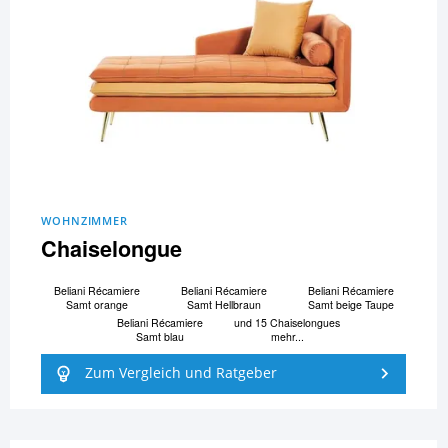
WOHNZIMMER
Chaiselongue
Beliani Ré­ca­mi­e­re
Beliani Ré­ca­mi­e­re
Beliani Ré­ca­mi­e­re
Samt orange
Samt Hellbraun
Samt beige Taupe
Beliani Ré­ca­mi­e­re
und 15 Chaiselongues
Samt blau
mehr...
Zum Vergleich und Ratgeber