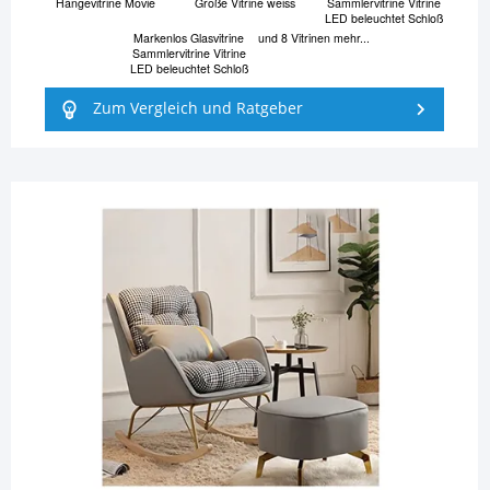
Hängevitrine Movie
Große Vitrine weiss
Sammlervitrine Vitrine
LED beleuchtet Schloß
Markenlos Glasvitrine
und 8 Vitrinen mehr...
Sammlervitrine Vitrine
LED beleuchtet Schloß
Zum Vergleich und Ratgeber