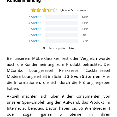
3,6
von 5 Sternen
5
Sterne
44
%
4
Sterne
11
%
3
Sterne
11
%
2
Sterne
0
%
1
Stern
33
%
9
Erfahrungsberichte
Bei unserem
Möbelklassiker
Test oder Vergleich wurde
auch die Kundenmeinung zum Produkt betrachtet.
Der
MCombo Loungesessel Relaxsessel Cocktailsessel
Modern Lounge
erhält im Schnitt
3,6
von 5 Sternen
. Hier
die Informationen, die sich durch die Prüfung ergeben
haben:
Aktuell machten sich über 9 der Konsumenten von
unserer Spar-Empfehlung den Aufwand, das Produkt im
Internet zu benoten. Davon haben ca. 56 % entweder 4
oder sogar ganze 5 Sterne in ihren