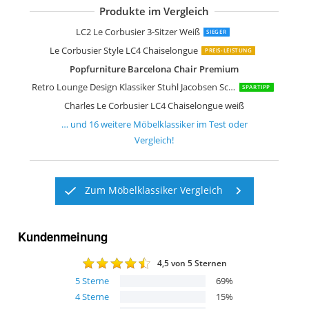
Produkte im Vergleich
Le Corbusier LC2 Petit Komfort Sofa
Charles L Corbusier LC2-2 2-Sitzer-Sof
ElleDesign 3-Sitzer-Sofa Edelstahl
Design Retro Lounge Sessel Sitzei, EG
Design Retro Lounge Sessel Sitzei, EG
Design Retro Lounge Sessel Sitzei, EG
Relaxsessel Wohnzimmer Bequem Re
Furnwise Premium Moderner Lederse
Furnwise Premium Moderner Lederse
Furnwise Premium Moderner Lederse
Retro Lounge Design Klassiker Stuhl J
LC2 Le Corbusier 3-Sitzer Weiß
SIEGER
Le Corbusier Style LC4 Chaiselongue
PREIS-LEISTUNG
Popfurniture Barcelona Chair Premium
Retro Lounge Design Klassiker Stuhl Jacobsen Schwarz
SPARTIPP
Charles Le Corbusier LC4 Chaiselongue weiß
… und
16
weitere
Möbelklassiker
im Test oder
Vergleich!
Zum Möbelklassiker Vergleich
Kundenmeinung
4,5
von 5 Sternen
5
Sterne
69
%
4
Sterne
15
%