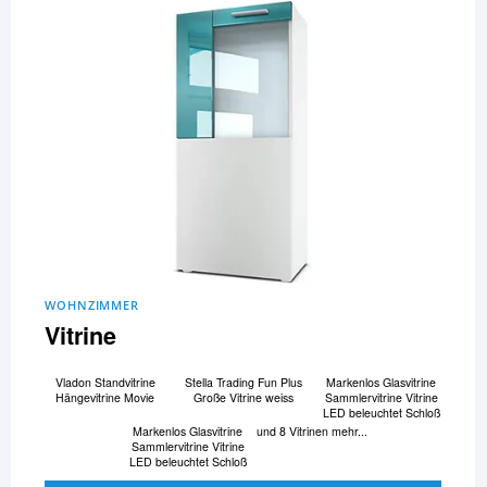
WOHNZIMMER
Vitrine
Vladon Standvitrine
Stella Trading Fun Plus
Markenlos Glasvitrine
Hängevitrine Movie
Große Vitrine weiss
Sammlervitrine Vitrine
LED beleuchtet Schloß
Markenlos Glasvitrine
und 8 Vitrinen mehr...
Sammlervitrine Vitrine
LED beleuchtet Schloß