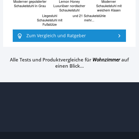
Moderner gepolsterter
Lemon Honey
Moderner
Schaukelstuhl in Grau
Luxuriöser nordischer
Schaukelstuhl mit
Schaukelstuhl
weichem Kissen
Liegestuhl
und 21 Schaukelstühle
Schaukelstuhl mit
mehr...
Fußstütze
Zum Vergleich und Ratgeber
Alle Tests und Produktvergleiche für
Wohnzimmer
auf
einen Blick…