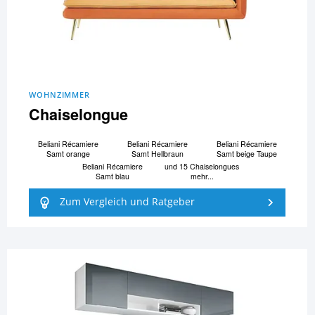
WOHNZIMMER
Chaiselongue
Beliani Ré­ca­mi­e­re
Beliani Ré­ca­mi­e­re
Beliani Ré­ca­mi­e­re
Samt orange
Samt Hellbraun
Samt beige Taupe
Beliani Ré­ca­mi­e­re
und 15 Chaiselongues
Samt blau
mehr...
Zum Vergleich und Ratgeber