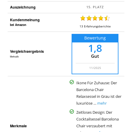
Auszeichnung
Kundenmeinung
bei Amazon
13
Erfahrungsberichte
Bewertung
1,8
Vergleichsergebnis
Gut
Methodik
11/2025
Ikone Für Zuhause: Der
Barcelona Chair
Relaxsessel in Grau ist der
luxuriöse …
mehr
Zeitloses Design: Der
Cocktailsessel Barcelona
Merkmale
Chair verzaubert mit