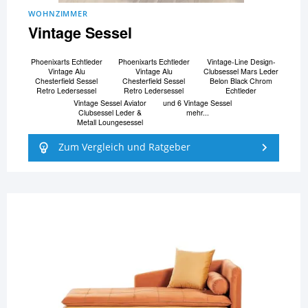
WOHNZIMMER
Vintage Sessel
Phoenixarts Echtleder
Phoenixarts Echtleder
Vintage-Line Design-
Vintage Alu
Vintage Alu
Clubsessel Mars Leder
Chesterfield Sessel
Chesterfield Sessel
Belon Black Chrom
Retro Ledersessel
Retro Ledersessel
Echtleder
Vintage Sessel Aviator
und 6 Vintage Sessel
Clubsessel Leder &
mehr...
Metall Loungesessel
Zum Vergleich und Ratgeber