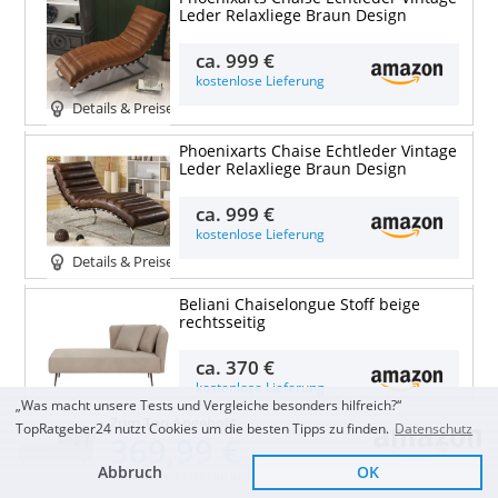
Leder Relaxliege Braun Design
ca.
999 €
kostenlose Lieferung
Details & Preise
Phoenixarts Chaise Echtleder Vintage
Leder Relaxliege Braun Design
ca.
999 €
kostenlose Lieferung
Details & Preise
Beliani Chaiselongue Stoff beige
rechtsseitig
ca.
370 €
kostenlose Lieferung
„Was macht unsere Tests und Vergleiche besonders hilfreich?“
Details & Preise
Zum Top Angebot
TopRatgeber24 nutzt Cookies um die besten Tipps zu finden.
Datenschutz
369,99 €
Beliani Chaiselongue Samt grün
Abbruch
OK
Links gesteppt
KOSTENLOSE LIEFERUNG