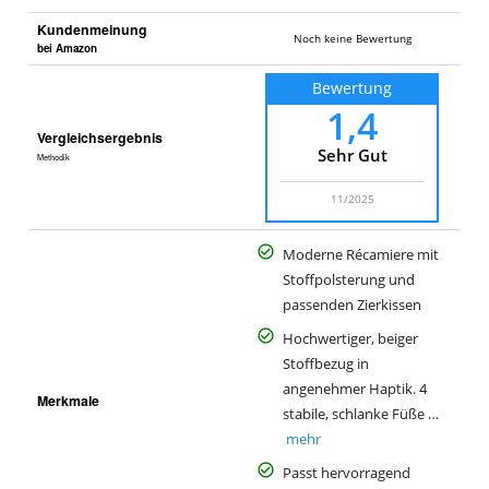
Kundenmeinung
Noch keine Bewertung
bei Amazon
Bewertung
1,4
Vergleichsergebnis
Sehr Gut
Methodik
11/2025
Moderne Récamiere mit
Stoffpolsterung und
passenden Zierkissen
Hochwertiger, beiger
Stoffbezug in
angenehmer Haptik. 4
Merkmale
stabile, schlanke Füße …
mehr
Passt hervorragend