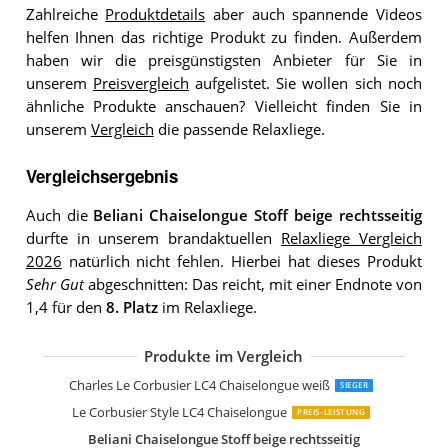
Zahlreiche
Produktdetails
aber auch spannende Videos
helfen Ihnen das richtige Produkt zu finden. Außerdem
haben wir die preisgünstigsten Anbieter für Sie in
unserem
Preisvergleich
aufgelistet. Sie wollen sich noch
ähnliche Produkte anschauen? Vielleicht finden Sie in
unserem
Vergleich
die passende Relaxliege.
Vergleichsergebnis
Auch die
Beliani Chaiselongue Stoff beige rechtsseitig
durfte in unserem brandaktuellen
Relaxliege Vergleich
2026
natürlich nicht fehlen. Hierbei hat dieses Produkt
Sehr Gut
abgeschnitten: Das reicht, mit einer Endnote von
1,4 für den
8. Platz
im Relaxliege.
Produkte im Vergleich
Beliani Chaiselongue Samt grün Links
Atlantic Home Collection Pierre Chais
KLYEON Chaiselongue mit Kissen
vidaXL Massage Chaiselongue mit Nac
Charles Le Corbusier LC4 Chaiselongue weiß
SIEGER
Le Corbusier Style LC4 Chaiselongue
PREIS-LEISTUNG
Beliani Chaiselongue Stoff beige rechtsseitig