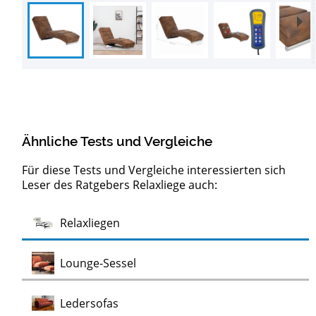
Ähnliche Tests und Vergleiche
Für diese Tests und Vergleiche interessierten sich
Leser des Ratgebers Relaxliege auch:
Barock
Test
Test
Test
Test
Test
Test
Test
Lowboards
Sideboards
Kommoden
Clubsessel
Möbelklassiker
Schaukelstühle
Vitrinen
Wohnwände
Chaiselongues
Vintage Sessel
Test
Relaxliegen
Test
Kommoden
Test
Test
Test
Test
Lounge-Sessel
Test
Ledersofas