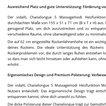
Ausreichend Platz und gute Unterstützung: Förderung v
Der vidaXL Chaiselongue 5 Massagemodi Heizfunktion
durchdachten Maße von 155 x 51 x 71 cm (B x T x H) aus. Nic
genügend Platz, um dich auszustrecken und zu entspannen
verschiedene Räume, ohne überwältigend oder zu minimalist
Die auf 62 cm eingestellte Rückenlehnenhöhe ist ein wichtig
deines Rückens. Die ideale Unterstützung des Rückens
Rückenproblemen vor, die durch langes Ruhen entstehen kön
so dass man sich leicht hinsetzen oder aufstehen kann, ohne
erhöht.
Ergonomisches Design und Premium-Polsterung: Verbesse
Der vidaXL Chaiselongue 5 Massagemodi Heizfunktion Mas
Nutzers entwickelt. Das ergonomische Design trägt ents
entspannen kannst, ohne dich unwohl zu fühlen.
Die dicke Polsterung dieser Chaiselongue trägt zur Gemütlichk