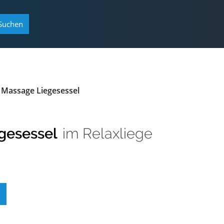
Suchen
 Massage Liegesessel
gesessel
im
Relaxliege