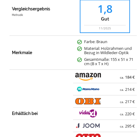
1,8
Vergleichsergebnis
Methodik
Gut
11/2025
Farbe: Braun
Material: Holzrahmen und
Bezug in Wildleder-Optik
Merkmale
Gesamtmaße: 155 x 51 x 71
cm (B x T x H)
184 €
ca.
214 €
ca.
217 €
ca.
Erhältlich bei
220 €
ca.
295 €
ca.