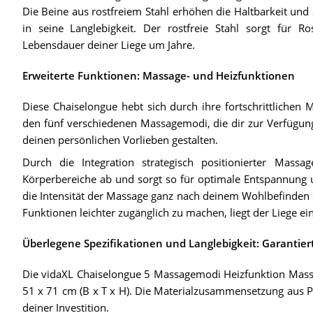
Die Beine aus rostfreiem Stahl erhöhen die Haltbarkeit und 
in seine Langlebigkeit. Der rostfreie Stahl sorgt für R
Lebensdauer deiner Liege um Jahre.
Erweiterte Funktionen: Massage- und Heizfunktionen
Diese Chaiselongue hebt sich durch ihre fortschrittlichen
den fünf verschiedenen Massagemodi, die dir zur Verfügun
deinen persönlichen Vorlieben gestalten.
Durch die Integration strategisch positionierter Mass
Körperbereiche ab und sorgt so für optimale Entspannun
die Intensität der Massage ganz nach deinem Wohlbefinden e
Funktionen leichter zugänglich zu machen, liegt der Liege ei
Überlegene Spezifikationen und Langlebigkeit: Garantier
Die vidaXL Chaiselongue 5 Massagemodi Heizfunktion Mass
51 x 71 cm (B x T x H). Die Materialzusammensetzung aus Pol
deiner Investition.