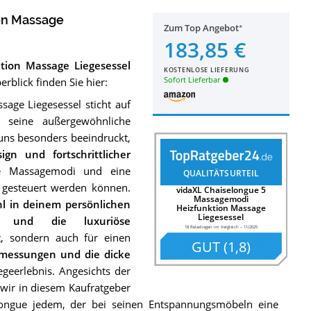
on Massage
Zum Top Angebot
183,85 €
tion Massage Liegesessel
KOSTENLOSE LIEFERUNG
Sofort Lieferbar
blick finden Sie hier:
age Liegesessel sticht auf
seine außergewöhnliche
 uns besonders beeindruckt,
n und fortschrittlicher
ene Massagemodi und eine
QUALITÄTSURTEIL
g gesteuert werden können.
vidaXL Chaiselongue 5
Massagemodi
hl in deinem persönlichen
Heizfunktion Massage
Liegesessel
on und die luxuriöse
18 Relaxliegen im Vergleich
–
11/2025
t, sondern auch für einen
GUT
(
1,8
)
messungen und die dicke
geerlebnis. Angesichts der
wir in diesem Kaufratgeber
longue jedem, der bei seinen Entspannungsmöbeln eine