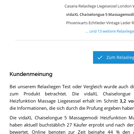
Casaria Relaxliege Liegesessel Londo
vidaXL Chaiselongue 5 Massagemodi 
Phoenixarts Echtleder Vintage Leder 
… und
13
weitere
Relaxlieg
Zum Relaxlieg
Kundenmeinung
Bei unserem
Relaxliegen
Test oder Vergleich wurde auch 
zum Produkt betrachtet.
Die
vidaXL Chaiselongu
Heizfunktion Massage Liegesessel
erhält im Schnitt
3,2
vo
die Informationen, die sich durch die Prüfung ergeben haben
Die vidaXL Chaiselongue 5 Massagemodi Heizfunktion Ma
haben aktuell buchstäblich 27 Käufer erprobt und nach der
bewertet. Online benoten zur Zeit beinahe 44 % den A