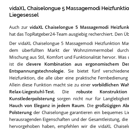
vidaXL Chaiselongue 5 Massagemodi Heizfunkti
Liegesessel
Auch zur
vidaXL Chaiselongue 5 Massagemodi Heizfunk
hat das TopRatgeber24-Team ausgiebig recherchiert. Den Über
Der vidaXL Chaiselongue 5 Massagemodi Heizfunktion Mass
dem überfüllten Markt der Wohnzimmermöbel durch 
Mischung aus Stil, Komfort und Funktionalität hervor. Was
ist die
clevere Kombination aus ergonomischem Desig
Entspannungstechnologie
. Sie bietet fünf verschied
Heizfunktion, die alle über eine praktische Fernbedienun
Allein diese Funktion macht sie zu einer
vorbildlichen Wa
Relax-Liegestuhl-Test
. Die
robuste Konstrukti
Kunstlederpolsterung
sorgen nicht nur für Langlebigkei
Hauch von Eleganz in jedem Raum
. Die
großzügigen Ab
Polsterung
der Chaiselongue garantieren ein bequemes Lie
herausragenden Eigenschaften und der Gesamtleistung, die 
hervorgehoben haben, empfehlen wir die vidaXL Chaise