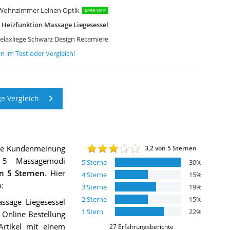
n Wohnzimmer Leinen Optik
SPARTIPP
Heizfunktion Massage Liegesessel
Relaxliege Schwarz Design Recamiere
en
im Test oder Vergleich!
e Vergleich
die Kundenmeinung
3,2
von 5 Sternen
e 5 Massagemodi
5
Sterne
30
%
n 5 Sternen
. Hier
4
Sterne
15
%
:
3
Sterne
19
%
2
Sterne
15
%
ssage Liegesessel
1
Stern
22
%
 Online Bestellung
rtikel mit einem
27
Erfahrungsberichte