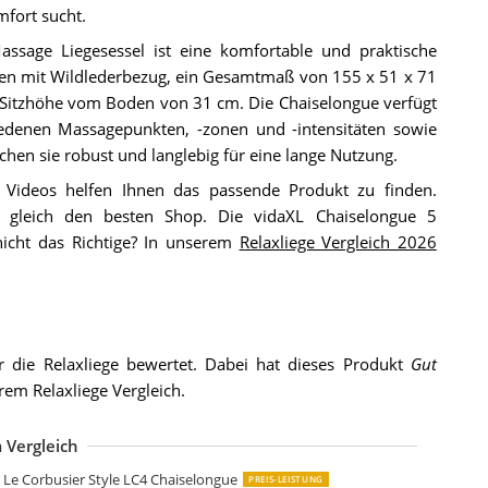
fort sucht.
sage Liegesessel ist eine komfortable und praktische
en mit Wildlederbezug, ein Gesamtmaß von 155 x 51 x 71
 Sitzhöhe vom Boden von 31 cm. Die Chaiselongue verfügt
denen Massagepunkten, -zonen und -intensitäten sowie
hen sie robust und langlebig für eine lange Nutzung.
Videos helfen Ihnen das passende Produkt zu finden.
gleich den besten Shop. Die vidaXL Chaiselongue 5
nicht das Richtige? In unserem
Relaxliege Vergleich 2026
 die Relaxliege bewertet. Dabei hat dieses Produkt
Gut
rem Relaxliege Vergleich.
 Vergleich
elax-Liege Corona Vintage Leder Echtleder Royal Rouge rot
ll4All Relaxliege Chaiselongue Levis Antik Look Relaxsessel
hoenixarts Chaise Echtleder Vintage Leder Relaxliege Braun Design
hoenixarts Chaise Echtleder Vintage Leder Relaxliege Braun Design
eliani Chaiselongue Stoff beige rechtsseitig
eliani Chaiselongue Samt grün Links gesteppt
tlantic Home Collection Liege mit Relax- und Schlaffunktion Pierre
tlantic Home Collection Pierre Chaiselongue
LYEON Chaiselongue mit Kissen
elaxliege Holiday Loungesessel Liegesessel Polstersessel
irjan24 Relaxliege Holiday Loungesessel Liegesessel Polstersessel
idaXL Massage Chaiselongue mit Nackenrolle
idaXL Chaiselongue 5 Massagemodi Heizfunktion Massage Liegesessel
Le Corbusier Style LC4 Chaiselongue
PREIS-LEISTUNG