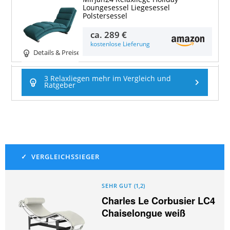
Loungesessel Liegesessel
Polstersessel
ca.
289 €
kostenlose Lieferung
Details & Preise
3 Relaxliegen mehr im Vergleich und
Ratgeber
SEHR GUT
(
1,2
)
Charles Le Corbusier LC4
Chaiselongue weiß