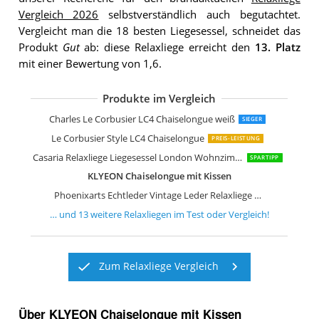
Vergleich 2026
selbstverständlich auch begutachtet.
Vergleicht man die 18 besten Liegesessel, schneidet das
Produkt
Gut
ab: diese Relaxliege erreicht den
13. Platz
mit einer Bewertung von 1,6.
Produkte im Vergleich
Beliani Chaiselongue Stoff beige rechts
Beliani Chaiselongue Samt grün Links
Atlantic Home Collection Pierre Chais
vidaXL Massage Chaiselongue mit Nac
Charles Le Corbusier LC4 Chaiselongue weiß
SIEGER
Le Corbusier Style LC4 Chaiselongue
PREIS-LEISTUNG
Casaria Relaxliege Liegesessel London Wohnzimmer Leinen Optik
SPARTIPP
KLYEON Chaiselongue mit Kissen
Phoenixarts Echtleder Vintage Leder Relaxliege Schwarz Design Recamiere
… und
13
weitere
Relaxliegen
im Test oder Vergleich!
Zum Relaxliege Vergleich
Über KLYEON Chaiselongue mit Kissen