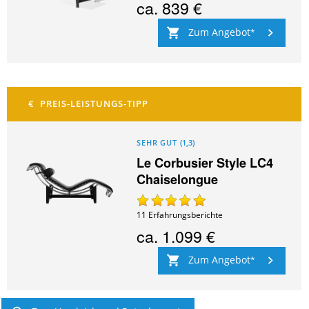
ca.
839 €
Zum Angebot
SEHR GUT
(
1,3
)
Le Corbusier Style LC4
Chaiselongue
11
Erfahrungsberichte
ca.
1.099 €
Zum Angebot