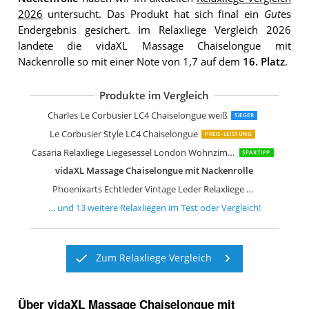
2026
untersucht. Das Produkt hat sich final ein
Gut
es
Endergebnis gesichert. Im Relaxliege Vergleich 2026
landete die vidaXL Massage Chaiselongue mit
Nackenrolle so mit einer Note von 1,7 auf dem
16. Platz
.
Produkte im Vergleich
Beliani Chaiselongue Stoff beige rechts
Beliani Chaiselongue Samt grün Links
Atlantic Home Collection Pierre Chais
KLYEON Chaiselongue mit Kissen
Charles Le Corbusier LC4 Chaiselongue weiß
SIEGER
Le Corbusier Style LC4 Chaiselongue
PREIS-LEISTUNG
Casaria Relaxliege Liegesessel London Wohnzimmer Leinen Optik
SPARTIPP
vidaXL Massage Chaiselongue mit Nackenrolle
Phoenixarts Echtleder Vintage Leder Relaxliege Schwarz Design Recamiere
… und
13
weitere
Relaxliegen
im Test oder Vergleich!
Zum Relaxliege Vergleich
Über vidaXL Massage Chaiselongue mit