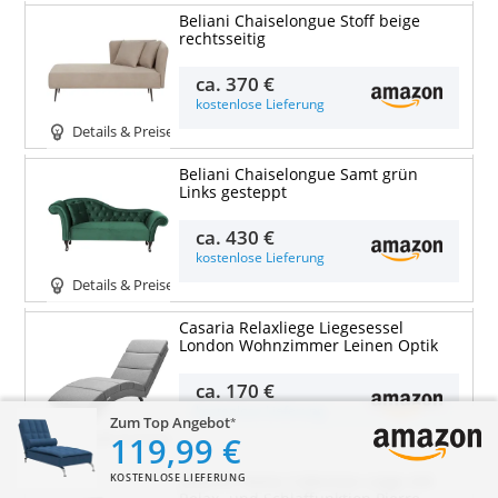
Beliani Chaiselongue Stoff beige
rechtsseitig
ca.
370 €
kostenlose Lieferung
Details & Preise
Beliani Chaiselongue Samt grün
Links gesteppt
ca.
430 €
kostenlose Lieferung
Details & Preise
Casaria Relaxliege Liegesessel
London Wohnzimmer Leinen Optik
ca.
170 €
kostenlose Lieferung
Zum Top Angebot
119,99 €
Details & Preise
KOSTENLOSE LIEFERUNG
Atlantic Home Collection Liege mit