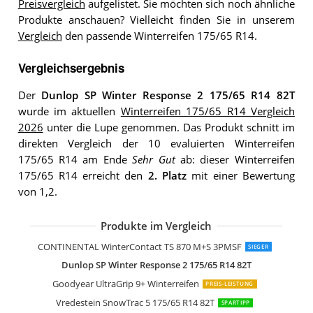
Preisvergleich
aufgelistet. Sie möchten sich noch ähnliche
Produkte anschauen? Vielleicht finden Sie in unserem
Vergleich
den passende Winterreifen 175/65 R14.
Vergleichsergebnis
Der
Dunlop SP Winter Response 2 175/65 R14 82T
wurde im aktuellen
Winterreifen 175/65 R14 Vergleich
2026
unter die Lupe genommen. Das Produkt schnitt im
direkten Vergleich der 10 evaluierten Winterreifen
175/65 R14 am Ende
Sehr Gut
ab: dieser Winterreifen
175/65 R14 erreicht den
2. Platz
mit einer Bewertung
von 1,2.
Produkte im Vergleich
FireStone WINTERHAWK 3 175/65 R14
Debica Frigo 2-175/65 R14 82T
Sava Eskimo S3+ 175/65 R14 82T
Pirelli W 190 Snowcontrol 3 M+S
Semperit MASTER-GRIP 2 175/65 R14 
CONTINENTAL WinterContact TS 870 M+S 3PMSF
SIEGER
Dunlop SP Winter Response 2 175/65 R14 82T
Goodyear UltraGrip 9+ Winterreifen
PREIS-LEISTUNG
Vredestein SnowTrac 5 175/65 R14 82T
SPARTIPP