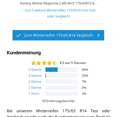
Dunlop Winter Response 2 MS M+S 175/65R15 84T
… und
5
weitere
Winterreifen 175/65 R14
im Test
oder Vergleich!
Zum Winterreifen 175/65 R14 Vergleich
Kundenmeinung
4,5
von 5 Sternen
5
Sterne
69
%
4
Sterne
20
%
3
Sterne
7
%
2
Sterne
0
%
1
Stern
3
%
59
Erfahrungsberichte
Bei unserem
Winterreifen 175/65 R14
Test oder
Vergleich wurde auch die Kundenmeinung zum Produkt