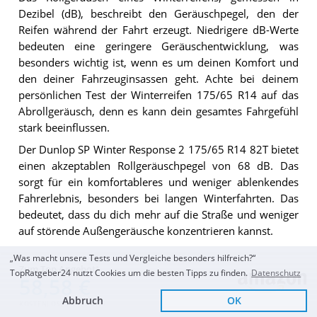
Dezibel (dB), beschreibt den Geräuschpegel, den der
Reifen während der Fahrt erzeugt. Niedrigere dB-Werte
bedeuten eine geringere Geräuschentwicklung, was
besonders wichtig ist, wenn es um deinen Komfort und
den deiner Fahrzeuginsassen geht. Achte bei deinem
persönlichen Test der Winterreifen 175/65 R14 auf das
Abrollgeräusch, denn es kann dein gesamtes Fahrgefühl
stark beeinflussen.
Der Dunlop SP Winter Response 2 175/65 R14 82T bietet
einen akzeptablen Rollgeräuschpegel von 68 dB. Das
sorgt für ein komfortableres und weniger ablenkendes
Fahrerlebnis, besonders bei langen Winterfahrten. Das
bedeutet, dass du dich mehr auf die Straße und weniger
auf störende Außengeräusche konzentrieren kannst.
„Was macht unsere Tests und Vergleiche besonders hilfreich?“
Angabe Reifenlabel
Zum Top Angebot
TopRatgeber24 nutzt Cookies um die besten Tipps zu finden.
Datenschutz
58,58 €
Das Reifenlabel liefert wichtige Informationen über
Abbruch
OK
KOSTENLOSE LIEFERUNG
verschiedene Reifeneigenschaften wie Kraftstoffeffizienz,