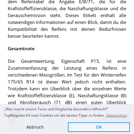
dem Reifenlabel die Angabe E/B/71, die für die
Kraftstoffeffizienzklasse, die Nasshaftungsklasse und die
Geräuschemission steht. Dieses Etikett enthält alle
notwendigen Informationen auf einen Blick, damit du die
Kompatibilität des Reifens mit deinen Bedürfnissen
besser beurteilen kannst.
Gesamtnote
Die Gesamtwertung, Eigenschaft P15, ist eine
Zusammenfassung der Leistung eines Reifens in
verschiedenen Messgrößen. Im Test für den Winterreifen
175/65 R14 ist dieser Wert jedoch nicht enthalten.
Trotzdem kann ein Überblick über die einzelnen Werte
wie Kraftstoffeffizienzklasse (E), Nasshaftungsklasse (B)
und Abrollgeräusch (71 dB) einen guten Überblick
darüber geben, was dich bei deinem persönlichen Test
„Was macht unsere Tests und Vergleiche besonders hilfreich?“
Zum Top Angebot
TopRatgeber24 nutzt Cookies um die besten Tipps zu finden.
Datenschutz
der Winterreifen 175/65 R14 erwartet.
84,99 €
Die Tatsache, dass für den Pirelli W 190 Snowcontrol 3
Abbruch
OK
KOSTENLOSE LIEFERUNG
M+S keine Gesamtnote angegeben ist, tut seiner