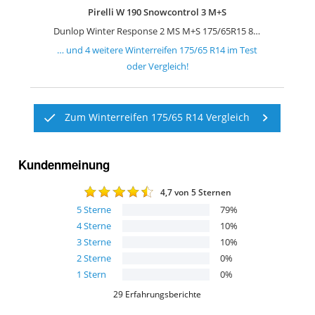
Pirelli W 190 Snowcontrol 3 M+S
Dunlop Winter Response 2 MS M+S 175/65R15 84T
… und
4
weitere
Winterreifen 175/65 R14
im Test
oder Vergleich!
Zum Winterreifen 175/65 R14 Vergleich
Kundenmeinung
4,7
von 5 Sternen
5
Sterne
79
%
4
Sterne
10
%
3
Sterne
10
%
2
Sterne
0
%
1
Stern
0
%
29
Erfahrungsberichte