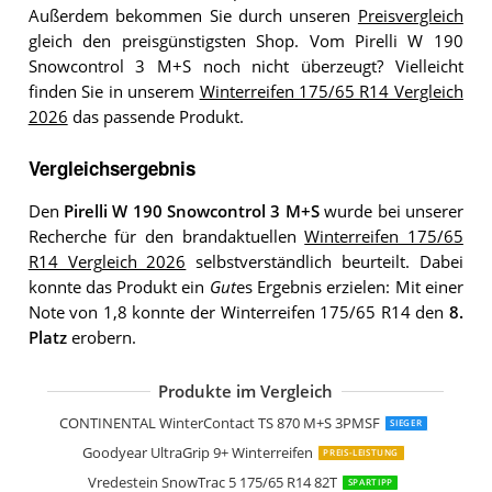
Außerdem bekommen Sie durch unseren
Preisvergleich
gleich den preisgünstigsten Shop. Vom Pirelli W 190
Snowcontrol 3 M+S noch nicht überzeugt? Vielleicht
finden Sie in unserem
Winterreifen 175/65 R14 Vergleich
2026
das passende Produkt.
Vergleichsergebnis
Den
Pirelli W 190 Snowcontrol 3 M+S
wurde bei unserer
Recherche für den brandaktuellen
Winterreifen 175/65
R14 Vergleich 2026
selbstverständlich beurteilt. Dabei
konnte das Produkt ein
Gut
es Ergebnis erzielen: Mit einer
Note von 1,8 konnte der Winterreifen 175/65 R14 den
8.
Platz
erobern.
Produkte im Vergleich
FireStone WINTERHAWK 3 175/65 R14
Debica Frigo 2-175/65 R14 82T
Sava Eskimo S3+ 175/65 R14 82T
Semperit MASTER-GRIP 2 175/65 R14 
CONTINENTAL WinterContact TS 870 M+S 3PMSF
SIEGER
Goodyear UltraGrip 9+ Winterreifen
PREIS-LEISTUNG
Vredestein SnowTrac 5 175/65 R14 82T
SPARTIPP