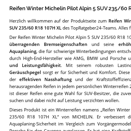
Reifen Winter Michelin Pilot Alpin 5 SUV 235/60 
Herzlich willkommen auf der Produktseite zum
Reifen Win
SUV 235/60 R18 107H XL
des TopRatgeber24-Teams. Alles f
Der Reifen Winter Michelin Pilot Alpin 5 SUV 235/60 R18 1
überragenden Bremseigenschaften
und seine
erhöh
Aquaplaning
, die für schwierige Winterbedingungen entsch
durch High-End-Hersteller wie AMG, BMW und Porsche un
und Leistungsfähigkeit
. Mit seinem robusten Last
Geräuschpegel
sorgt er für Sicherheit und Komfort. Diese
der
effektiven Nasshaftung
und der Kraftstoffeffizi
herausragenden Reifen in jedem persönlichen Winterreifen 
ist dieser Reifen eine gute Wahl für SUV-Besitzer, die zuve
suchen und dabei nicht auf Leistung verzichten wollen.
Dieses Produkt ist ein Winterreifen namens „Reifen Winter
235/60 R18 107H XL“ von MICHELIN. Er verbessert di
Aquaplaning-Sicherheit im Vergleich zum Vorgängermod
Porsche für den Cayenne zugelassen. Er hat eine Kraftstoff