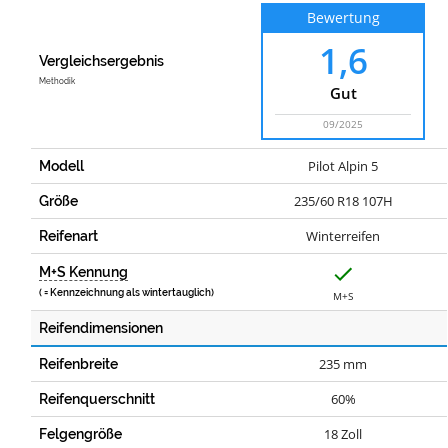
Bewertung
1,6
Vergleichsergebnis
Methodik
Gut
09/2025
Pilot Alpin 5
Modell
235/60 R18 107H
Größe
Winterreifen
Reifenart
J
M+S Kennung
a
( = Kennzeichnung als wintertauglich)
M+S
Reifendimensionen
235 mm
Reifenbreite
60%
Reifenquerschnitt
18 Zoll
Felgengröße