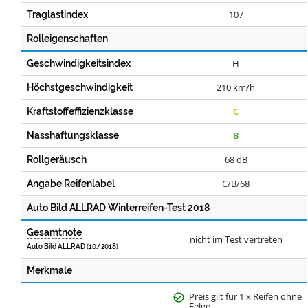
107
Traglastindex
Rolleigenschaften
H
Geschwindigkeitsindex
210 km/h
Höchstgeschwindigkeit
C
Kraftstoffeffizienzklasse
B
Nasshaftungsklasse
68 dB
Rollgeräusch
C/B/68
Angabe Reifenlabel
Auto Bild ALLRAD Winterreifen-Test 2018
Gesamtnote
nicht im Test vertreten
Auto Bild ALLRAD (10/2018)
Merkmale
Preis gilt für 1 x Reifen ohne
Felge.