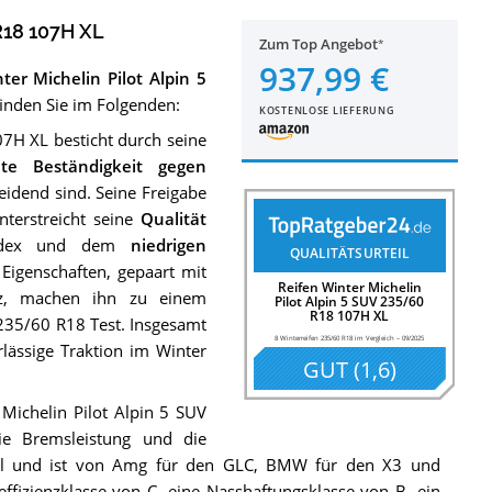
R18 107H XL
Zum Top Angebot
937,99 €
ter Michelin Pilot Alpin 5
inden Sie im Folgenden:
KOSTENLOSE LIEFERUNG
07H XL besticht durch seine
te Beständigkeit gegen
eidend sind. Seine Freigabe
terstreicht seine
Qualität
index und dem
niedrigen
QUALITÄTSURTEIL
 Eigenschaften, gepaart mit
Reifen Winter Michelin
enz, machen ihn zu einem
Pilot Alpin 5 SUV 235/60
R18 107H XL
235/60 R18 Test. Insgesamt
8 Winterreifen 235/60 R18 im Vergleich
–
09/2025
rlässige Traktion im Winter
GUT
(
1,6
)
 Michelin Pilot Alpin 5 SUV
e Bremsleistung und die
ell und ist von Amg für den GLC, BMW für den X3 und
effizienzklasse von C, eine Nasshaftungsklasse von B, ein