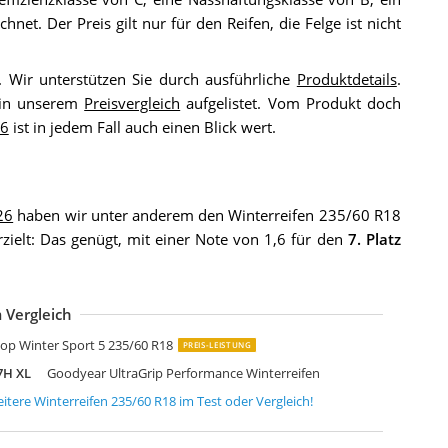
et. Der Preis gilt nur für den Reifen, die Felge ist nicht
t. Wir unterstützen Sie durch ausführliche
Produktdetails
.
 in unserem
Preisvergleich
aufgelistet. Vom Produkt doch
26
ist in jedem Fall auch einen Blick wert.
26
haben wir unter anderem den Winterreifen 235/60 R18
rzielt: Das genügt, mit einer Note von 1,6 für den
7. Platz
 Vergleich
ridgestone Blizzak LM005 235/60 R18 107H XL
okian NOM2356018VWRSUV4XL 235/60 R18 107V
interreifen Firestone 235/60 R 18 XL TL 107V Winterhawk 4 BSW M+S 3PMS
op Winter Sport 5 235/60 R18
PREIS-LEISTUNG
7H XL
Goodyear UltraGrip Performance Winterreifen
itere
Winterreifen 235/60 R18
im Test oder Vergleich!