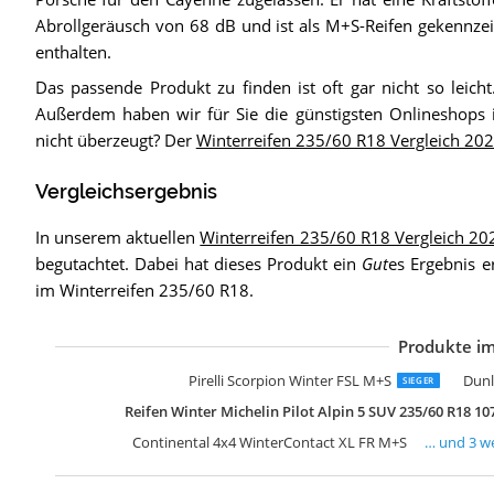
Abrollgeräusch von 68 dB und ist als M+S-Reifen gekennzeichn
enthalten.
Das passende Produkt zu finden ist oft gar nicht so leich
Außerdem haben wir für Sie die günstigsten Onlineshops
nicht überzeugt? Der
Winterreifen 235/60 R18 Vergleich 20
Vergleichsergebnis
In unserem aktuellen
Winterreifen 235/60 R18 Vergleich 20
begutachtet. Dabei hat dieses Produkt ein
Gut
es Ergebnis e
im Winterreifen 235/60 R18.
Produkte im
B
N
W
Pirelli Scorpion Winter FSL M+S
Dunl
SIEGER
Reifen Winter Michelin Pilot Alpin 5 SUV 235/60 R18 10
Continental 4x4 WinterContact XL FR M+S
… und
3
we