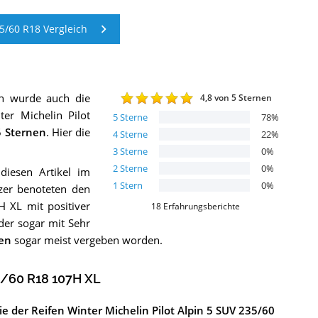
5/60 R18 Vergleich
ch wurde auch die
4,8
von 5 Sternen
ter Michelin Pilot
5
Sterne
78
%
 Sternen
. Hier die
4
Sterne
22
%
3
Sterne
0
%
2
Sterne
0
%
diesen Artikel im
1
Stern
0
%
zer benoteten den
H XL mit positiver
18
Erfahrungsberichte
er sogar mit Sehr
nen
sogar meist vergeben worden.
35/60 R18 107H XL
e der Reifen Winter Michelin Pilot Alpin 5 SUV 235/60