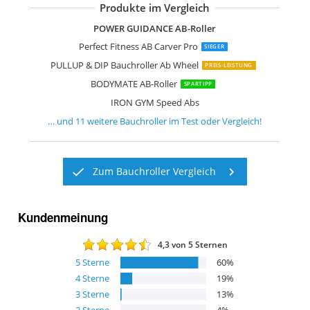
Produkte im Vergleich
UOPON Automatische Rebound-Bauch
Bnlei Bauchroller Bauchtrainer Fitnes
Ultrasport AB-Roller
Readaeer Bauchmuskeltrainer mit Kn
adidas Bewegungsrad Ab Wheel Bauch
buvyuotu Auto Rebound Bauchroller
Amonax Bauchroller bauchtrainer ab r
Ultrasport AB-Roller
Everlast Ev2413Sl Duo Wheel
POWER GUIDANCE AB-Roller
Perfect Fitness AB Carver Pro
SIEGER
PULLUP & DIP Bauchroller Ab Wheel
PREIS-LEISTUNG
BODYMATE AB-Roller
SPARTIPP
IRON GYM Speed Abs
… und
11
weitere
Bauchroller
im Test oder Vergleich!
Zum Bauchroller Vergleich
Kundenmeinung
4,3
von 5 Sternen
5
Sterne
60
%
4
Sterne
19
%
3
Sterne
13
%