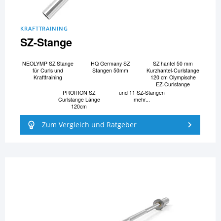
KRAFTTRAINING
SZ-Stange
NEOLYMP SZ Stange
HQ Germany SZ
SZ hantel 50 mm
für Curls und
Stangen 50mm
Kurzhantel-Curlstange
Krafttraining
120 cm Olympische
EZ-Curlstange
PROIRON SZ
und 11 SZ-Stangen
Curlstange Länge
mehr...
120cm
Zum Vergleich und Ratgeber