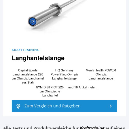
KRAFTTRAINING
Langhantelstange
Capital Sports
HQ Germany
Men's Health POWER
Langhantelstange 220
Powerlifting Olympia
Olympia
cm Olympia Langhantel
Langhantelstange
Langhantelstange
aus Stahl
GYM DISTRICT 220
und 16 Artikel mehr...
cm Olympische
Langhantel
Zum Vergleich und Ratgeber
Alle Tests und Produktvergleiche für
Krafttraining
auf einen