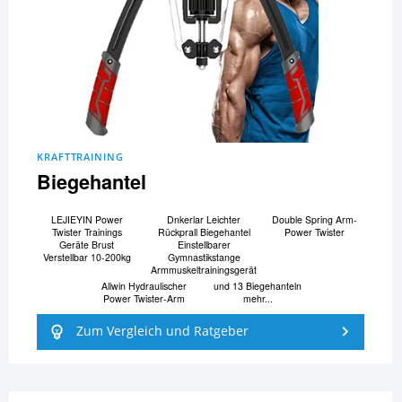
KRAFTTRAINING
Biegehantel
LEJIEYIN Power
Dnkerlar Leichter
Double Spring Arm-
Twister Trainings
Rückprall Biegehantel
Power Twister
Geräte Brust
Einstellbarer
Verstellbar 10-200kg
Gymnastikstange
Armmuskeltrainingsgerät
Allwin Hydraulischer
und 13 Biegehanteln
Power Twister-Arm
mehr...
Zum Vergleich und Ratgeber