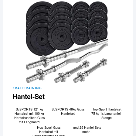
KRAFTTRAINING
Hantel-Set
ScSPORTS 121 kg
ScSPORTS 48kg Guss
Hop-Sport Hantelset
Hantelset mit 100 kg
Hantelset
75 kg 1x Langhantel-
Hantelscheiben Guss
Stange
mit Langhantel
Hop-Sport Guss
und 25 Hantel-Sets
Hantelset mit
mehr...
Langhantelstange und