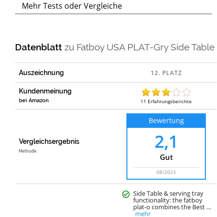
Mehr Tests oder Vergleiche
Datenblatt
zu
Fatboy USA PLAT-Gry Side Table
Auszeichnung
Kundenmeinung
bei Amazon
11
Erfahrungsberichte
Bewertung
2,1
Vergleichsergebnis
Methodik
Gut
08/2023
Side Table & serving tray
functionality: the fatboy
plat-o combines the Best …
mehr