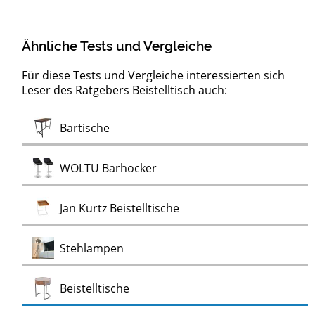
Ähnliche Tests und Vergleiche
Für diese Tests und Vergleiche interessierten sich
Leser des Ratgebers Beistelltisch auch:
Moderne
Test
Test
Test
Test
Test
Test
Test
Test
Test
Test
Test
Test
Konsolentische
Servierwagen
LED-Pendelleuchten
Artemide Deckenleuchten
Design Wanduhren
Kronleuchter
Nicht-tickende Wanduhren
Ewiger Kalender
Flugzeugtrolleys
Alu Bord-Boxen
Stimmungslichter
Monstera
Monstera Kunstpflanzen
Test
Bartische
Test
Wanduhren
Test
Test
WOLTU Barhocker
Test
Jan Kurtz Beistelltische
Test
Stehlampen
Test
Beistelltische