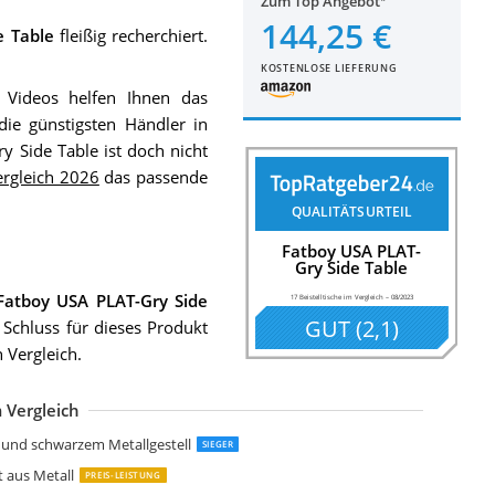
Zum Top Angebot
144,25 €
e Table
fleißig recherchiert.
KOSTENLOSE LIEFERUNG
 Videos helfen Ihnen das
die günstigsten Händler in
y Side Table ist doch nicht
Vergleich 2026
das passende
QUALITÄTSURTEIL
Fatboy USA PLAT-
Gry Side Table
Fatboy USA PLAT-Gry Side
17 Beistelltische im Vergleich
–
08/2023
GUT
(
2,1
)
 Schluss für dieses Produkt
h Vergleich.
 Vergleich
elaxdays braun Beistelltisch Retro
IFA LIVING Runde Couchtische im 2er Set
are Design Couchtisch Wire Black 2er Set
ASAGLE Couchtische 2er Set geometrische Beistelltische
ASAGLE Couchtische 2er Set Beistelltische
ivet Amazon Marke
ivet Amazon Marke
AMAZAKI Beistelltisch Metall Schwarz
AMAZAKI Plain Beistelltisch Weiß
eitmotiv Bateau Beistelltische Stahl
osel Maria Tische Metalldöschen rund
elis Lifestyle Frost Beistelltisch
e und schwarzem Metallgestell
SIEGER
t aus Metall
PREIS-LEISTUNG