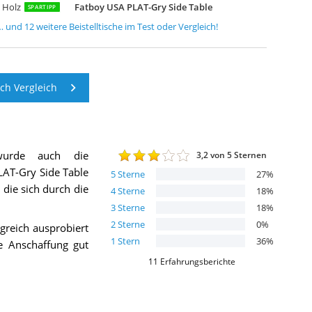
 Holz
Fatboy USA PLAT-Gry Side Table
SPARTIPP
… und
12
weitere
Beistelltische
im Test oder Vergleich!
sch Vergleich
urde auch die
3,2
von 5 Sternen
AT-Gry Side Table
5
Sterne
27
%
 die sich durch die
4
Sterne
18
%
3
Sterne
18
%
2
Sterne
0
%
greich ausprobiert
1
Stern
36
%
 Anschaffung gut
11
Erfahrungsberichte