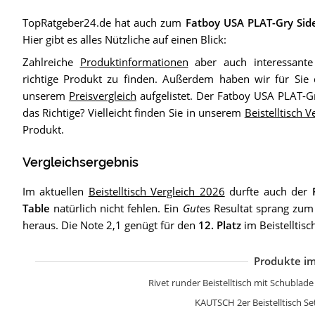
TopRatgeber24.de hat auch zum
Fatboy USA PLAT-Gry Sid
Hier gibt es alles Nützliche auf einen Blick:
Zahlreiche
Produktinformationen
aber auch interessante
richtige Produkt zu finden. Außerdem haben wir für Sie 
unserem
Preisvergleich
aufgelistet. Der Fatboy USA PLAT-Gr
das Richtige? Vielleicht finden Sie in unserem
Beistelltisch 
Produkt.
Vergleichsergebnis
Im aktuellen
Beistelltisch Vergleich 2026
durfte auch der
Table
natürlich nicht fehlen. Ein
Gut
es Resultat sprang zum
heraus. Die Note 2,1 genügt für den
12. Platz
im Beistelltisc
Produkte im
R
L
K
V
V
R
R
Y
Y
L
T
F
Rivet runder Beistelltisch mit Schublad
KAUTSCH 2er Beistelltisch Se