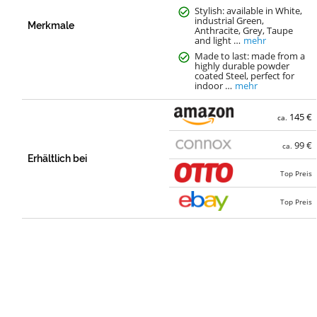
Stylish: available in White,
industrial Green,
Merkmale
Anthracite, Grey, Taupe
and light …
mehr
Made to last: made from a
highly durable powder
coated Steel, perfect for
indoor …
mehr
145 €
ca.
99 €
ca.
Erhältlich bei
Top Preis
Top Preis