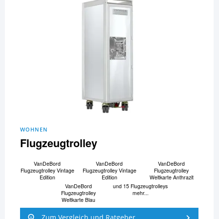
WOHNEN
Flugzeugtrolley
VanDeBord
VanDeBord
VanDeBord
Flugzeugtrolley Vintage
Flugzeugtrolley Vintage
Flugzeugtrolley
Edition
Edition
Weltkarte Anthrazit
VanDeBord
und 15 Flugzeugtrolleys
Flugzeugtrolley
mehr...
Weltkarte Blau
Zum Vergleich und Ratgeber