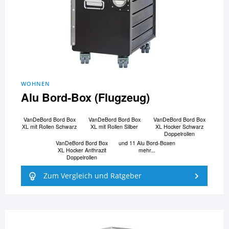
WOHNEN
Alu Bord-Box (Flugzeug)
VanDeBord Bord Box
VanDeBord Bord Box
VanDeBord Bord Box
XL mit Rollen Schwarz
XL mit Rollen Silber
XL Hocker Schwarz
Doppelrollen
VanDeBord Bord Box
und 11 Alu Bord-Boxen
XL Hocker Anthrazit
mehr...
Doppelrollen
Zum Vergleich und Ratgeber