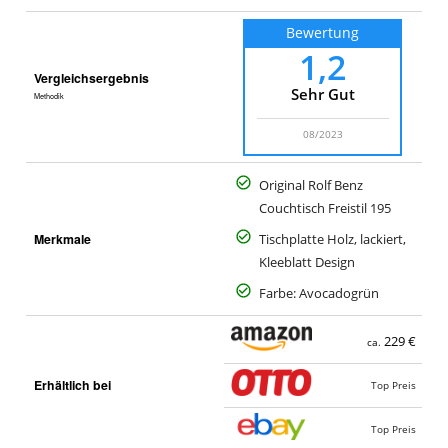
Bewertung
1,2
Vergleichsergebnis
Sehr Gut
Methodik
08/2023
Original Rolf Benz
Couchtisch Freistil 195
Merkmale
Tischplatte Holz, lackiert,
Kleeblatt Design
Farbe: Avocadogrün
229 €
ca.
Erhältlich bei
Top Preis
Top Preis