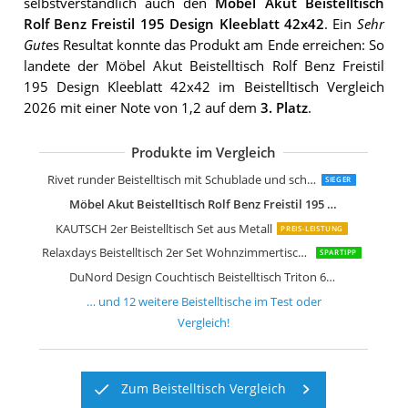
selbstverständlich auch den
Möbel Akut Beistelltisch
Rolf Benz Freistil 195 Design Kleeblatt 42x42
. Ein
Sehr
Gut
es Resultat konnte das Produkt am Ende erreichen: So
landete der Möbel Akut Beistelltisch Rolf Benz Freistil
195 Design Kleeblatt 42x42 im Beistelltisch Vergleich
2026 mit einer Note von 1,2 auf dem
3. Platz
.
Produkte im Vergleich
Relaxdays braun Beistelltisch Retro
LIFA LIVING Runde Couchtische im 2e
Kare Design Couchtisch Wire Black 2er
VASAGLE Couchtische 2er Set Beistellt
Rivet Amazon Marke
Rivet Amazon Marke
YAMAZAKI Beistelltisch Metall Schwar
YAMAZAKI Plain Beistelltisch Weiß
Leitmotiv Bateau Beistelltische Stahl
Tosel Maria Tische Metalldöschen run
Felis Lifestyle Frost Beistelltisch
Rivet runder Beistelltisch mit Schublade und schwarzem Metallgestell
SIEGER
Möbel Akut Beistelltisch Rolf Benz Freistil 195 Design Kleeblatt 42x42
KAUTSCH 2er Beistelltisch Set aus Metall
PREIS-LEISTUNG
Relaxdays Beistelltisch 2er Set Wohnzimmertische aus Holz
SPARTIPP
DuNord Design Couchtisch Beistelltisch Triton 60cm
… und
12
weitere
Beistelltische
im Test oder
Vergleich!
Zum Beistelltisch Vergleich