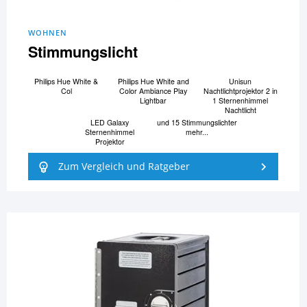
WOHNEN
Stimmungslicht
Philips Hue White &
Philips Hue White and
Unisun
Col
Color Ambiance Play
Nachtlichtprojektor 2 in
Lightbar
1 Sternenhimmel
Nachtlicht
LED Galaxy
und 15 Stimmungslichter
Sternenhimmel
mehr...
Projektor
Zum Vergleich und Ratgeber