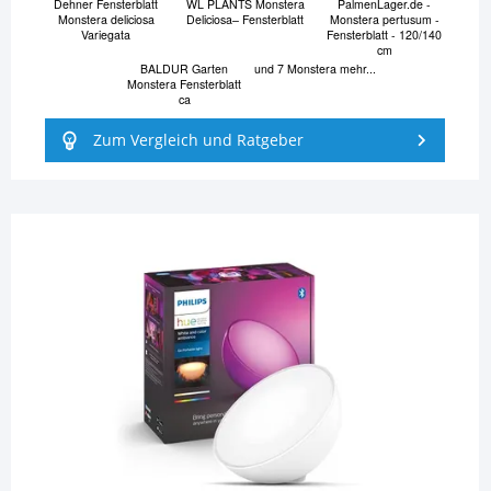
Dehner Fensterblatt
WL PLANTS Monstera
PalmenLager.de -
Monstera deliciosa
Deliciosa– Fensterblatt
Monstera pertusum -
Variegata
Fensterblatt - 120/140
cm
BALDUR Garten
und 7 Monstera mehr...
Monstera Fensterblatt
ca
Zum Vergleich und Ratgeber