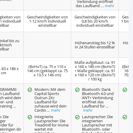
Verbindung eröffnet
T
das Laufband …
mehr
gkeiten von
Geschwindigkeiten von
Geschwindigkeiten von
Gesch
h individuell
1-12 km/h individuell
0,8 bis 20 km/h
1 bis 
ellbar
einstellbar
individuell einstellbar
nkel bis zu
Höhenanstieg bis 12 %
Höhen
ktrisch
in 24 Stufen einstellbar
%
ellbar
Maße aufgebaut: ca. 91
(BxHxT) ca. 75 x 110 x
x 160 x 180 cm (BxHxT)
(BxHxT
 83 x 186 x
146 cm (geklappt ca. 75
• Maße geklappt: ca. 91
160 c
 cm
x 13,5 x 146 cm)
x 160 x 120 cm (BxHxT)
70,5 
/ 100 kg
OGRAMME:
Modern: Mit dem
Bluetooth: Dank
P
m Laufband
Capital Sports
Bluetooth 4.0 und
M
sch wird dein
Outrun 2Xc
ANT+ Verbindung
L
er- und
Laufband für
eröffnet das
s
raining …
zuhause wird dein
Laufband für …
M
Cardio …
mehr
mehr
s
: Die
Integrierte
Lautsprecher: Die
P
nger
Lautsprecher: Die
integrierten
w
nder für
Treadmill for Home
Lautsprecher mit
L
ebringen dir
wartet mit
Bluetooth- oder
el