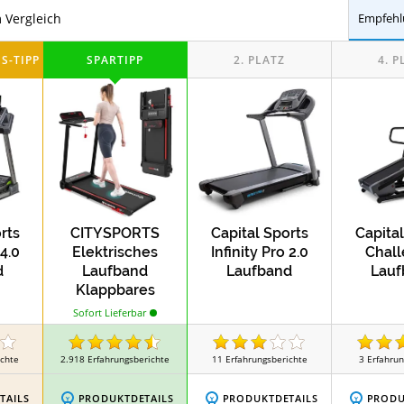
 von CAPITAL SPORTS im Vergleich
Empfehl
Test
Test
aufbänder
MAXXUS Laufbänder
SPORT
Test
 Laufbänder
rts
CITYSPORTS
Capital Sports
Capital
 4.0
Elektrisches
Infinity Pro 2.0
Chall
d
Laufband
Laufband
Lauf
Klappbares
Laufband
Sofort Lieferbar
ichte
2.918
Erfahrungsberichte
11
Erfahrungsberichte
3
Erfahrun
TAILS
PRODUKTDETAILS
PRODUKTDETAILS
PRODU