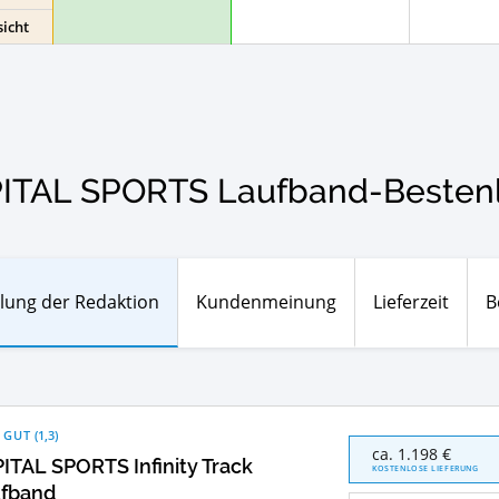
icht
ITAL SPORTS Laufband-Bestenl
lung der Redaktion
Kundenmeinung
Lieferzeit
B
 GUT
(
1,3
)
CAPITAL
ca. 1.198 €
ITAL SPORTS Infinity Track
SPORTS
KOSTENLOSE LIEFERUNG