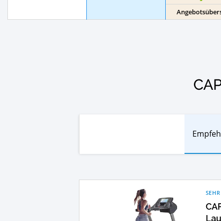
Angebotsübers
CAP
Empfeh
SEHR
CAP