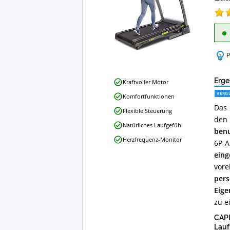
Lau
P
CAPITAL
Erge
Kraftvoller Motor
SPORTS
VERGL
Komfortfunktionen
Infinity
Das 
Track
Flexible Steuerung
Laufband
den 
Natürliches Laufgefühl
Vorteile:
benu
Was
Herzfrequenz-Monitor
6P-A
spricht
für
ein
dieses
vore
CAPITAL
pers
SPORTS
Eige
Laufband?
zu e
CAPI