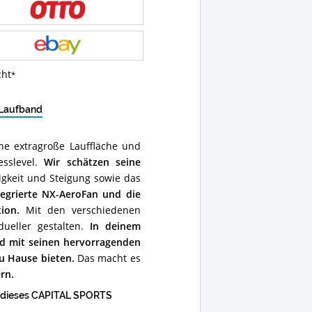
cht
 Laufband
ne extragroße Lauffläche und
esslevel.
Wir schätzen seine
igkeit und Steigung sowie das
tegrierte NX-AeroFan und die
ion.
Mit den verschiedenen
dueller gestalten.
In deinem
nd mit seinen hervorragenden
u Hause bieten.
Das macht es
rn.
t dieses CAPITAL SPORTS