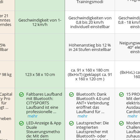
di
Trainingsmodi
er 21
Geschwindigkeiten von
Geschwindi
anntes
Geschwindigkeit von 1-
0,8 bis 20 km/h
0,8 - 18 km/
erndes
12 km/h
individuell einstellbar
einst
Neigungswi
 15%
Höhenanstieg bis 12 %
40° ele
llbar
in 24 Stufen einstellbar
einst
ca. 91 x 160 x 180 cm
(BxHxL) ca.
/ 98 kg
123 x 58 x 10 cm
(BxHxT) (geklappt ca. 91
160
x 160 x 120 cm )
 Capital
Faltbares Laufband
Bluetooth: Dank
15 PR
ty Pro
mit Bluetooth:
Bluetooth 4.0 und
Mit de
 für
CITYSPORTS
ANT+ Verbindung
elektri
ngt …
Laufband ist eine
eröffnet das
Ausdau
professionelle …
Laufband für …
Cardiot
mehr
mehr
mehr
aneben
LED-Anzeige & App
Lautsprecher: Die
Modern
Duale
integrierten
Challe
t
Steuerungsmetho
Lautsprecher mit
Laufbä
de: Mit dem
Bluetooth- oder
zuhaus