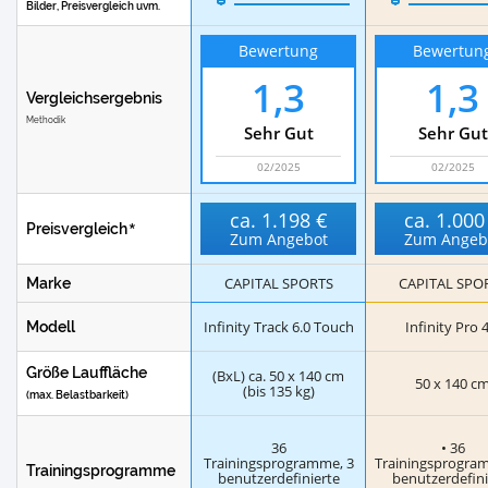
Bilder, Preisvergleich uvm.
Bewertung
Bewertun
1,3
1,3
Vergleichsergebnis
Methodik
Sehr Gut
Sehr Gut
02/2025
02/2025
ca.
1.198 €
ca.
1.000
Preisvergleich
Zum Angebot
Zum Angeb
CAPITAL SPORTS
CAPITAL SPO
Marke
Infinity Track 6.0 Touch
Infinity Pro 
Modell
Größe Lauffläche
(BxL) ca. 50 x 140 cm
50 x 140 c
(bis 135 kg)
(max. Belastbarkeit)
36
• 36
Trainingsprogramme, 3
Trainingsprogra
Trainingsprogramme
benutzerdefinierte
benutzerdefini