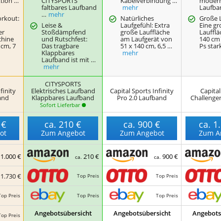
tion …
CITYSPORTS
Kabelverbindung …
moder
faltbares Laufband
mehr
Laufba
…
mehr
orkout:
Natürliches
Große L
Leise &
Laufgefühl: Extra
Eine g
er
Stoßdämpfend
große Lauffläche
Laufflä
chine
und Rutschfest:
am Laufgerät von
140 cm 
 cm, 7
Das tragbare
51 x 140 cm, 6,5 …
Ps star
Klappbares
mehr
Laufband ist mit …
mehr
CITYSPORTS
finity
Elektrisches Laufband
Capital Sports Infinity
Capital
and
Klappbares Laufband
Pro 2.0 Laufband
Challenge
Sofort Lieferbar
 €
ca.
210 €
ca.
900 €
ca.
1
ot
Zum Angebot
Zum Angebot
Zum A
1.000 €
210 €
900 €
.
ca.
ca.
1.730 €
Top Preis
Top Preis
.
Top Preis
Top Preis
Top Preis
Angebotsübersicht
Angebotsübersicht
Angebots
Top Preis