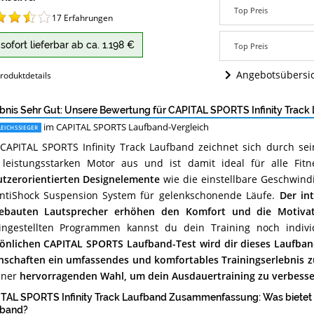
Infinity
fband
Track
Top Preis
Laufband
17
Erfahrungen
Angebote:
Wo
sofort lieferbar ab ca. 1.198 €
Top Preis
ist
dieses
Angebotsübersi
roduktdetails
CAPITAL
SPORTS
Laufband
bnis Sehr Gut: Unsere Bewertung für CAPITAL SPORTS Infinity Track
erhältlich?
im CAPITAL SPORTS Laufband-Vergleich
EICHSSIEGER
CAPITAL SPORTS Infinity Track Laufband zeichnet sich durch sei
leistungsstarken Motor aus und ist damit ideal für alle Fitn
tzerorientierten Designelemente
wie die einstellbare Geschwind
ntiShock Suspension System für gelenkschonende Läufe.
Der in
gebauten Lautsprecher erhöhen den Komfort und die Motivat
ingestellten Programmen kannst du dein Training noch indivi
önlichen CAPITAL SPORTS Laufband-Test wird dir dieses Laufba
nschaften ein umfassendes und komfortables Trainingserlebnis z
iner
hervorragenden Wahl, um dein Ausdauertraining zu verbesse
TAL SPORTS Infinity Track Laufband Zusammenfassung: Was biete