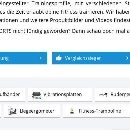
reingestellter Trainingsprofile, mit verschiedenen
 die Zeit erlaubt deine Fitness trainieren. Wir habe
ionen und weitere Produktbilder und Videos findest 
PORTS nicht fündig geworden? Dann schau doch mal a
tung
Vergleichssieger
Test
Test
ufbänder
Vibrationsplatten
Ruderge
t
Test
Tes
Liegeergometer
Fitness-Trampoline
st
Test
Test
Skilanglauftrainer
Air Bikes