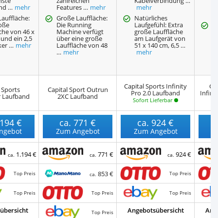
nste
zahlreichen
Kabelverbindung …
z
nd …
mehr
Features …
mehr
mehr
K
auffläche:
Große Lauffläche:
Natürliches
roße
Die Running
Laufgefühl: Extra
F
che von 46 x
Machine verfügt
große Lauffläche
G
und ein 2,5
über eine große
am Laufgerät von
a
ker …
mehr
Lauffläche von 48
51 x 140 cm, 6,5 …
st
…
mehr
mehr
ü
Capital Sports Infinity
CA
 Sports
Capital Sport Outrun
Pro 2.0 Laufband
Infini
r Laufband
2XC Laufband
Sofort Lieferbar
So
.194 €
ca.
771 €
ca.
924 €
ngebot
Zum Angebot
Zum Angebot
Z
1.194 €
771 €
924 €
ca.
ca.
ca.
853 €
Top Preis
Top Preis
ca.
Top Preis
Top Preis
Top Preis
übersicht
Angebotsübersicht
Ang
Top Preis