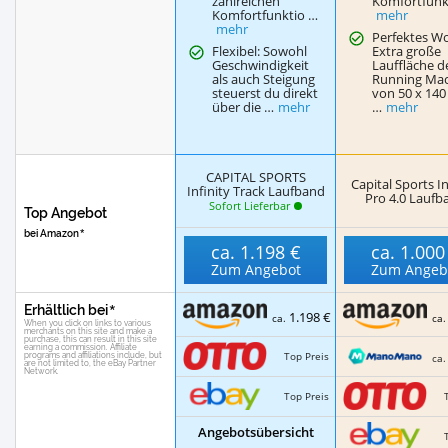
zahlreichen
Komfortfunk
Komfortfunktio …
mehr
mehr
Perfektes W
Flexibel: Sowohl
Extra große
Geschwindigkeit
Lauffläche d
als auch Steigung
Running Ma
steuerst du direkt
von 50 x 140
über die …
mehr
…
mehr
CAPITAL SPORTS
Capital Sports In
Infinity Track Laufband
Pro 4.0 Laufb
Sofort Lieferbar
Top Angebot
bei Amazon
ca.
1.198 €
ca.
1.000
Zum Angebot
Zum Angeb
Erhältlich bei
1.198 €
ca.
ca
Top Preis
ca
Top Preis
Angebotsübersicht