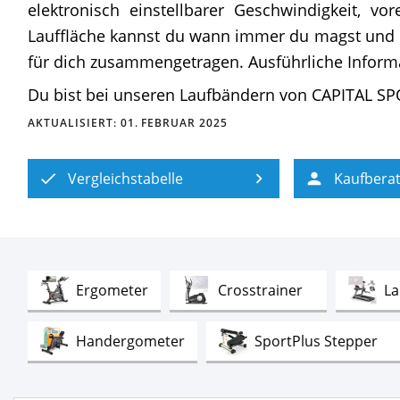
elektronisch einstellbarer Geschwindigkeit, vo
Lauffläche kannst du wann immer du magst und es
für dich zusammengetragen. Ausführliche Informat
Du bist bei unseren Laufbändern von CAPITAL S
AKTUALISIERT:
01. FEBRUAR 2025
Vergleichstabelle
Kaufbera
Test
Test
Ergometer
Crosstrainer
La
Test
Tes
Handergometer
SportPlus Stepper
Test
Te
Indoor Bikes
Wasser-Rudergeräte