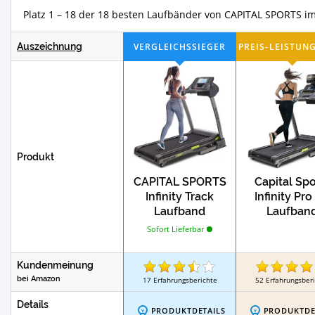
Platz 1 – 7 der 18 besten Laufbänder
Test
klappbare Heimtrainer
klappbare L
Auszeichnung
Test
CAPITAL SPORTS Laufbänder
Walking
Produkt
CAPITAL SPORTS
Capital Spo
Infinity Track
Infinity Pro
Laufband
Laufban
Sofort Lieferbar
Kundenmeinung
bei Amazon
17
Erfahrungsberichte
52
Erfahrungsber
Details
PRODUKTDETAILS
PRODUKTDE