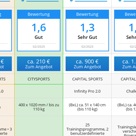
g
Bewertung
Bewertung
Bewe
1,6
1,3
1
Gut
Sehr Gut
Sehr
02/2025
02/2025
02/
 €
ca.
210 €
ca.
900 €
ca.
1
ot
Zum Angebot
Zum Angebot
Zum A
RTS
CITYSPORTS
CAPITAL SPORTS
CAPITAL
4.0
Infinity Pro 2.0
Chall
400 x 1020 mm / bis zu
(BxL) ca. 51 x 140 cm
(BxL) ca. 
m
110 kg
(bis 110 kg)
(bis 1
25
Trainingsl
mme • 3
Trainingsprogramme, 2
versch
erte
benutzerdefinierte
Progr