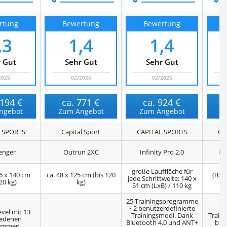
rtung
Bewertung
Bewertung
,3
1,4
1,4
 Gut
Sehr Gut
Sehr Gut
2025
02/2025
02/2025
.194 €
ca.
771 €
ca.
924 €
ngebot
Zum Angebot
Zum Angebot
Z
 SPORTS
Capital Sport
CAPITAL SPORTS
CA
enger
Outrun 2XC
Infinity Pro 2.0
Inf
große Lauffläche für
46 x 140 cm
ca. 48 x 125 cm (bis 120
(BxL
jede Schrittweite: 140 x
20 kg)
kg)
51 cm (LxB) / 110 kg
25 Trainingsprogramme
• 2 benutzerdefinierte
evel mit 13
Trainingsmodi. Dank
Train
iedenen
Bluetooth 4.0 und ANT+
ben
ammen