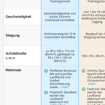
Trainingsmodi
Trainingsmo
von 1 bis 18 od
Geschwindigkeiten von
km/h für entsp
0,8 bis 18 km/h
Geschwindigkeit
Walking bis ford
individuell einstellbar
Jogging
Höhenanstieg bis 15 %
Berglauf: bis
Steigung
motorisiert einstellbar
Steigung einste
ca. 83 x 142 x 172 cm
Aufstellmaße
(BxHxT), (geklappt ca.
183 x 90 x 38 cm 
83 x 142 x 120 cm
(L/B/H)
(BxHxT))
Merkmale
Perfektes Workout:
Infinity: Das
Mit extra großer
Sports Infini
Lauffläche und
4.0 Laufband
starker
Zuhause bri
Motorleistung,
mehr
sowie …
mehr
Features: D
Praktisch: Daneben
wartet das
wartet das
Laufband
Laufband
elektrisch mi
elektrisch mit
zahlreichen