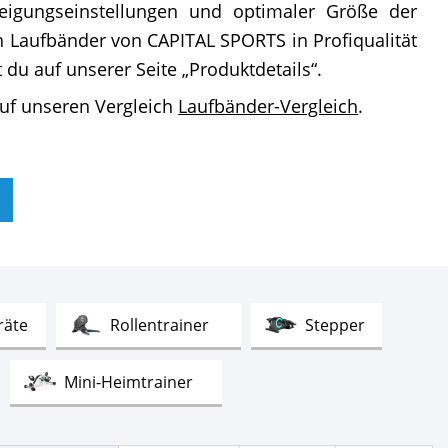
 Steigungseinstellungen und optimaler Größe der
n Laufbänder von CAPITAL SPORTS in Profiqualität
du auf unserer Seite „Produktdetails“.
uf unseren Vergleich
Laufbänder-Vergleich
.
Test
Test
Test
räte
Rollentrainer
Stepper
t
Test
Mini-Heimtrainer
Test
Mechanische Laufbänder