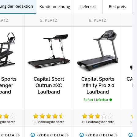
ung der Redaktion
Kundenmeinung
Lieferzeit
Bestpreis
Test
STECH Laufbänder
 Sports
Capital Sport
Capital Sports
CAP
enger
Outrun 2XC
Infinity Pro 2.0
In
band
Laufband
Laufband
Sofort Lieferbar
So
gsberichte
5
Erfahrungsberichte
10
Erfahrungsberichte
52
E
KTDETAILS
PRODUKTDETAILS
PRODUKTDETAILS
P