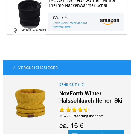
TAGVO Fleece Halswärmer Winter
Thermo Nackenwärmer Schal
ca.
7 €
Gratis Premiumversand mit
Amazon Prime
Details & Preise
SEHR GUT
(
1,2
)
NovForth Winter
Halsschlauch Herren Ski
19.423
Erfahrungsberichte
ca.
15 €