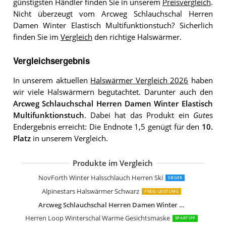
günstigsten Händler finden Sie in unserem
Preisvergleich
.
Nicht überzeugt vom Arcweg Schlauchschal Herren
Damen Winter Elastisch Multifunktionstuch? Sicherlich
finden Sie im
Vergleich
den richtige Halswärmer.
Vergleichsergebnis
In unserem aktuellen
Halswärmer Vergleich 2026
haben
wir viele Halswärmern begutachtet. Darunter auch den
Arcweg Schlauchschal Herren Damen Winter Elastisch
Multifunktionstuch
. Dabei hat das Produkt ein
Gut
es
Endergebnis erreicht: Die Endnote 1,5 genügt für den
10.
Platz
in unserem Vergleich.
Produkte im Vergleich
NovForth Winter Halsschlauch Herren
Schlauchschal Herren & Damen
TODO Universal Schlauchschal Winter
Schlauchschal Herren & Damen
NovForth Winter Halsschlauch Herren Ski
SIEGER
Alpinestars Halswärmer Schwarz
PREIS-LEISTUNG
Arcweg Schlauchschal Herren Damen Winter Elastisch Multifunktionstuch
Herren Loop Winterschal Warme Gesichtsmaske
SPARTIPP