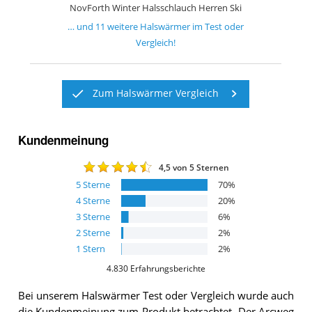
NovForth Winter Halsschlauch Herren Ski
… und
11
weitere
Halswärmer
im Test oder
Vergleich!
Zum Halswärmer Vergleich
Kundenmeinung
4,5
von 5 Sternen
5
Sterne
70
%
4
Sterne
20
%
3
Sterne
6
%
2
Sterne
2
%
1
Stern
2
%
4.830
Erfahrungsberichte
Bei unserem
Halswärmer
Test oder Vergleich wurde auch
die Kundenmeinung zum Produkt betrachtet.
Der
Arcweg