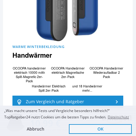
WARME WINTERBEKLEIDUNG
Handwärmer
OCOOPA handwärmer
OCOOPA Handwärmer
OCOOPA Handwärmer
elektrisch 10000 mAh
elektrisch Magnetische
Wiederaufladbar 2
Split-Magnetic 2er-
2er-Pack
Pack
Pack
Handwärmer Elektrisch
und 18 Handwärmer
Split 2er-Pack
mehr...
Zum Vergleich und Ratgeber
„Was macht unsere Tests und Vergleiche besonders hilfreich?“
Zum Top Angebot
TopRatgeber24 nutzt Cookies um die besten Tipps zu finden.
Datenschutz
10,99 €
Abbruch
OK
Sofort Lieferbar
KOSTENLOSE LIEFERUNG