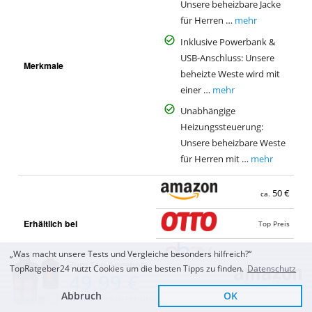
Unsere beheizbare Jacke
für Herren …
mehr
Inklusive Powerbank &
USB-Anschluss: Unsere
Merkmale
beheizte Weste wird mit
einer …
mehr
Unabhängige
Heizungssteuerung:
Unsere beheizbare Weste
für Herren mit …
mehr
50 €
ca.
Erhältlich bei
Top Preis
„Was macht unsere Tests und Vergleiche besonders hilfreich?“
Top Preis
Zum Top Angebot
TopRatgeber24 nutzt Cookies um die besten Tipps zu finden.
Datenschutz
49,99 €
Abbruch
OK
KOSTENLOSE LIEFERUNG