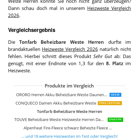
Weste Herren konnte Sie noch nicht ganz überzeugen?
Dann schau doch mal in unserem
Heizweste Vergleich
2026
.
Vergleichsergebnis
Die
Tonfarb Beheizbare Weste Herren
durfte im
brandaktuellen
Heizweste Vergleich 2026
natürlich nicht
fehlen. Hierbei schnitt dieses Produkt
Sehr Gut
ab: Das
genügt, mit einer Endnote von 1,3 für den
8. Platz
im
Heizweste.
Produkte im Vergleich
Techstuph beheizbare Weste
LENZ heat vest 2.0 mit flexiblen Heiz
PROSmart Herren Beheizbare Weste
Sevdiea Heizweste Herren mit Power
UNBON Heizweste Herren Damen
DR.PREPARE Beheizbare Weste Herr
Beheizbare Weste
COREEDGE Beheizbare Weste Herren
Rex Rabbit Beheizbare Weste Herren
MRAWARM Beheizbare Weste
vapesoon Beheizbare Weste Wärmew
ORORO Herren Akku Beheizbare Weste Daunenweste
SIEGER
CONQUECO Damen Akku Beheizbare Weste
PREIS-LEISTUNG
Tonfarb Beheizbare Weste Herren
TOUVE Beheizbare Weste Heizweste Herren Damen
SPARTIPP
Alpenheat Fire-Fleece schwarz Beheizte Fleece Weste Weste
… und
18
weitere
Heizwesten
im Test oder Vergleich!