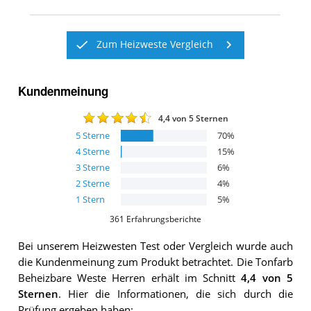
Zum Heizweste Vergleich
Kundenmeinung
4,4
von 5 Sternen
5
Sterne
70
%
4
Sterne
15
%
3
Sterne
6
%
2
Sterne
4
%
1
Stern
5
%
361
Erfahrungsberichte
Bei unserem
Heizwesten
Test oder Vergleich wurde auch
die Kundenmeinung zum Produkt betrachtet.
Die
Tonfarb
Beheizbare Weste Herren
erhält im Schnitt
4,4
von 5
Sternen
. Hier die Informationen, die sich durch die
Prüfung ergeben haben: