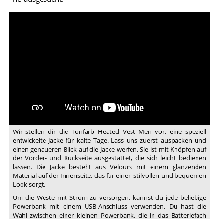
Video:
Beheizbare
Weste
Tonfarb
Wir stellen dir die Tonfarb Heated Vest Men vor, eine speziell
entwickelte Jacke für kalte Tage. Lass uns zuerst auspacken und
einen genaueren Blick auf die Jacke werfen. Sie ist mit Knöpfen auf
der Vorder- und Rückseite ausgestattet, die sich leicht bedienen
lassen. Die Jacke besteht aus Velours mit einem glänzenden
Material auf der Innenseite, das für einen stilvollen und bequemen
Look sorgt.
Um die Weste mit Strom zu versorgen, kannst du jede beliebige
Powerbank mit einem USB-Anschluss verwenden. Du hast die
Wahl zwischen einer kleinen Powerbank, die in das Batteriefach