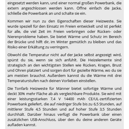
eingesetzt werden kann, und einer normal großen Powerbank, die
extern angeschlossen werden kann. Öffne einfach die Jacke,
schließe die Powerbank an und schalte sie ein.
Kommen wir nun zu den Eigenschaften dieser Heizweste. Sie
wurde speziell für den Einsatz im Freien entwickelt und ist perfekt
für alle, die viel Zeit im Freien verbringen oder Rücken- oder
Nierenprobleme haben. Sie bietet Wärme und Schutz im Bereich
der Brücke und hilft dir, im Winter gemütlich zu bleiben und das
Risiko einer Erkältung zu verringern.
Obwohl die Temperatur nicht auf der Jacke selbst angezeigt wird,
spürst du sie, wenn sie sich anfühlt. Die Heizelemente sind
strategisch an den wichtigsten Stellen wie Rücken, Kragen, Brust
und Ohren platziert und sorgen dort für gezielte Wärme, wo du sie
am meisten brauchst. Außerdem kannst du die Wärme mit drei
Temperaturstufen nach deinen Vorlieben einstellen.
Die Tonfarb Heizweste für Männer bietet sofortige Wärme und
deckt 30% mehr Fläche ab als vergleichbare Produkte. Sie wird mit
einer leistungsstarken 7,4 V 14400 mAh CE/UL-zertifizierten
Powerbank geliefert, die auf niedriger Stufe bis zu 6,5 Stunden, auf
mittlerer Stufe 4,5 Stunden und auf hoher Stufe 3,5 Stunden
durchhält. Darüber hinaus verfügt die Powerbank über einen
zusätzlichen USB-Anschluss, über den du deine anderen Geräte
aufladen kannst.