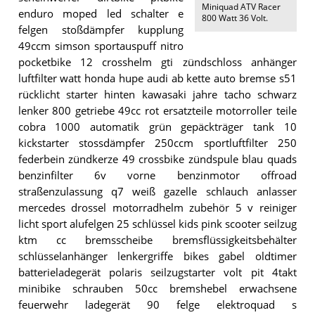
Miniquad ATV Racer
enduro moped led schalter e
800 Watt 36 Volt
.
felgen stoßdämpfer kupplung
49ccm simson sportauspuff nitro
pocketbike 12 crosshelm gti zündschloss anhänger
luftfilter watt honda hupe audi ab kette auto bremse s51
rücklicht starter hinten kawasaki jahre tacho schwarz
lenker 800 getriebe 49cc rot ersatzteile motorroller teile
cobra 1000 automatik grün gepäckträger tank 10
kickstarter stossdämpfer 250ccm sportluftfilter 250
federbein zündkerze 49 crossbike zündspule blau quads
benzinfilter 6v vorne benzinmotor offroad
straßenzulassung q7 weiß gazelle schlauch anlasser
mercedes drossel motorradhelm zubehör 5 v reiniger
licht sport alufelgen 25 schlüssel kids pink scooter seilzug
ktm cc bremsscheibe bremsflüssigkeitsbehälter
schlüsselanhänger lenkergriffe bikes gabel oldtimer
batterieladegerät polaris seilzugstarter volt pit 4takt
minibike schrauben 50cc bremshebel erwachsene
feuerwehr ladegerät 90 felge elektroquad s