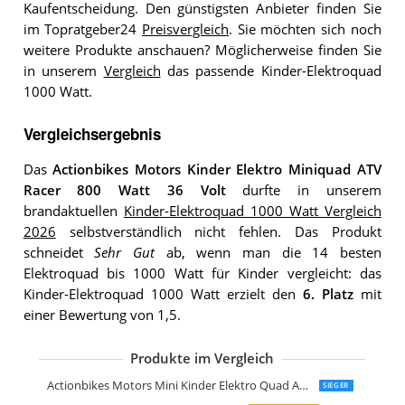
Kaufentscheidung. Den günstigsten Anbieter finden Sie
im Topratgeber24
Preisvergleich
. Sie möchten sich noch
weitere Produkte anschauen? Möglicherweise finden Sie
in unserem
Vergleich
das passende Kinder-Elektroquad
1000 Watt.
Vergleichsergebnis
Das
Actionbikes Motors Kinder Elektro Miniquad ATV
Racer 800 Watt 36 Volt
durfte in unserem
brandaktuellen
Kinder-Elektroquad 1000 Watt Vergleich
2026
selbstverständlich nicht fehlen. Das Produkt
schneidet
Sehr Gut
ab, wenn man die 14 besten
Elektroquad bis 1000 Watt für Kinder vergleicht: das
Kinder-Elektroquad 1000 Watt erzielt den
6. Platz
mit
einer Bewertung von 1,5.
Produkte im Vergleich
AIYAPLAY Elektro Quad für Kinder 12V
FINOOS Kinder-Elektroquad 24V
FINOOS Kinder-Elektro Quad 2-Sitzer 
AIYAPLAY Elektro Quad für Kinder
HOMCOM Elektro Quad für Kinder
DREAMADE 12V Elektro Quad
GarveeHome 12V Lila Elektro-Quad
Actionbikes Motors Mini Kinder Elektro Quad ATV Cobra 800 Watt 36 V Pocket Quad
SIEGER