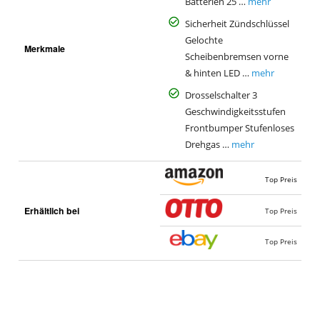
Batterien 25 …
mehr
Sicherheit Zündschlüssel
Gelochte
Merkmale
Scheibenbremsen vorne
& hinten LED …
mehr
Drosselschalter 3
Geschwindigkeitsstufen
Frontbumper Stufenloses
Drehgas …
mehr
Top Preis
Erhältlich bei
Top Preis
Top Preis