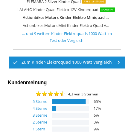
ELEMARA 2 Sitzer Kinder Quad
PREIS-LEISTUNG
LALAHO Kinder Quad Elektro 12V Kinderquad
SPARTIPP
Actionbikes Motors Kinder Elektro Miniquad ATV Racer 800 Watt 36 Volt
Actionbikes Motors Mini Kinder Elektro Quad ATV Cobra 800 Watt 36 V Pocket Quad
… und
9
weitere
Kinder-Elektroquads 1000 Watt
im
Test oder Vergleich!
Zum Kinder-Elektroquad 1000 Watt Vergleich
Kundenmeinung
4,3
von 5 Sternen
5
Sterne
65
%
4
Sterne
17
%
3
Sterne
6
%
2
Sterne
3
%
1
Stern
9
%