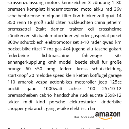
strassenzulassung motors kennzeichen 3 zündung 1 80
bremsen komplett kindermotorrad moto akku rad 36v
scheibenbremse miniquad filter lkw blinker zoll quat 14
350 renn 18 groß rücklichter rückleuchten china jethelm
bremssattel 2takt damen traktor cdi crosshelme
zündkerzen sitzbank motorräder zylinder gaspedal poket
800w schutzblech elektromotor set s-10 räder qwad km
pocket-bike ritzel 7 mz gas 4x4 jugend alu tasche gokart
federbeine lichtmaschine fahrzeuge sitz
anhängerkupplung kmh modell beetle skull fur große
orange 60 s50 amg federn kross schutzkleidung
startknopf 20 melodie speed klein ketten kotflügel garage
110 amarok vespa actionbikes motoroller jeep 125cc
pockit qaud 1000watt achse 100 25x10-12
bremsscheiben cabrio handschuhe rückleuchte 25x8-12
takter midi kind porsche elektrostarter kinderbike
chopper gebraucht gang e-bike elektrisch ba
TEXTQUELLE: