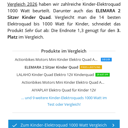
Vergleich 2026
haben wir zahlreiche Kinder-Elektroquad
1000 Watt beurteilt. Darunter auch das
ELEMARA 2
Sitzer Kinder Quad
. Vergleicht man die 14 besten
Elektroquad bis 1000 Watt für Kinder, schneidet das
Produkt
Sehr Gut
ab: Die Endnote 1,3 genügt für den
3.
Platz
im Vergleich.
Produkte im Vergleich
FINOOS Kinder-Elektroquad 24V
FINOOS Kinder-Elektro Quad 2-Sitzer 
AIYAPLAY Elektro Quad für Kinder
HOMCOM Elektro Quad für Kinder
DREAMADE 12V Elektro Quad
GarveeHome 12V Lila Elektro-Quad
Actionbikes Motors Mini Kinder Elektro Quad ATV Cobra 800 Watt 36 V Pocket Quad
SIEGER
ELEMARA 2 Sitzer Kinder Quad
PREIS-LEISTUNG
LALAHO Kinder Quad Elektro 12V Kinderquad
SPARTIPP
Actionbikes Motors Mini Kinder Elektro Quad ATV Cobra 800 Watt 36 V Pocket Quad
AIYAPLAY Elektro Quad für Kinder 12V
… und
9
weitere
Kinder-Elektroquads 1000 Watt
im
Test oder Vergleich!
Zum Kinder-Elektroquad 1000 Watt Vergleich