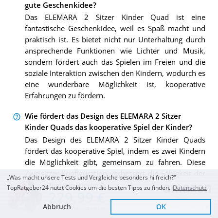
gute Geschenkidee?
Das ELEMARA 2 Sitzer Kinder Quad ist eine
fantastische Geschenkidee, weil es Spaß macht und
praktisch ist. Es bietet nicht nur Unterhaltung durch
ansprechende Funktionen wie Lichter und Musik,
sondern fördert auch das Spielen im Freien und die
soziale Interaktion zwischen den Kindern, wodurch es
eine wunderbare Möglichkeit ist, kooperative
Erfahrungen zu fördern.
Wie fördert das Design des ELEMARA 2 Sitzer
Kinder Quads das kooperative Spiel der Kinder?
Das Design des ELEMARA 2 Sitzer Kinder Quads
fördert das kooperative Spiel, indem es zwei Kindern
die Möglichkeit gibt, gemeinsam zu fahren. Diese
Zweisitzer-Konfiguration verbessert die Fähigkeit der
„Was macht unsere Tests und Vergleiche besonders hilfreich?“
Kinder, sich bei Abenteuern im Freien zu verbinden,
Zum Top Angebot
TopRatgeber24 nutzt Cookies um die besten Tipps zu finden.
Datenschutz
229,99 €
und schafft unvergessliche Momente, wenn sie Seite
Abbruch
OK
an Seite auf Entdeckungsreise gehen.
Sofort Lieferbar
KOSTENLOSE LIEFERUNG