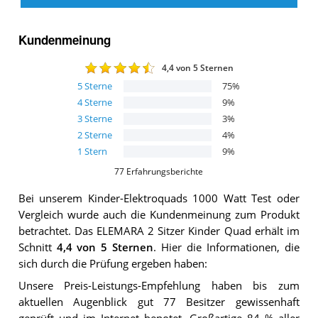
Kundenmeinung
4,4
von 5 Sternen
5
Sterne
75
%
4
Sterne
9
%
3
Sterne
3
%
2
Sterne
4
%
1
Stern
9
%
77
Erfahrungsberichte
Bei unserem
Kinder-Elektroquads 1000 Watt
Test oder
Vergleich wurde auch die Kundenmeinung zum Produkt
betrachtet.
Das
ELEMARA 2 Sitzer Kinder Quad
erhält im
Schnitt
4,4
von 5 Sternen
. Hier die Informationen, die
sich durch die Prüfung ergeben haben:
Unsere Preis-Leistungs-Empfehlung haben bis zum
aktuellen Augenblick gut 77 Besitzer gewissenhaft