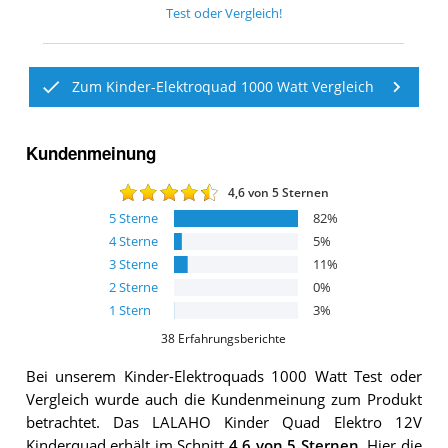
Test oder Vergleich!
Zum Kinder-Elektroquad 1000 Watt Vergleich
Kundenmeinung
4,6
von 5 Sternen
5
Sterne
82
%
4
Sterne
5
%
3
Sterne
11
%
2
Sterne
0
%
1
Stern
3
%
38
Erfahrungsberichte
Bei unserem
Kinder-Elektroquads 1000 Watt
Test oder
Vergleich wurde auch die Kundenmeinung zum Produkt
betrachtet.
Das
LALAHO Kinder Quad Elektro 12V
Kinderquad
erhält im Schnitt
4,6
von 5 Sternen
. Hier die