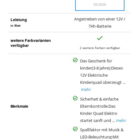
05/2026
Angetrieben von einer 12V /
Leistung
in Watt
7Ah-Batterie
J
weitere Farbvarianten
a
verfügbar
2 weitere Farben verfügbar
Das Geschenk für
kinder(3-8 Jahre):Dieses
12V Elektrische
Kinderquad überzeugt …
mehr
Sicherheit & einfache
Merkmale
Elternkontrolle:Das
Kinder Quad Elektro
startet sanft und …
mehr
Spaßfaktor mit Musik &
LED-Beleuchtung:Mit