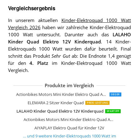
Vergleichsergebnis
In unserem aktuellen
Kinder-Elektroquad 1000 Watt
Vergleich 2026
haben wir zahlreiche Kinder-Elektroquad
1000 Watt untersucht. Darunter auch das
LALAHO
Kinder Quad Elektro 12V Kinderquad
. 14 Kinder-
Elektroquads 1000 Watt wurden dafür beurteilt. Final
schnitt das Produkt
Sehr Gut
ab: Die Endnote 1,4 genügt
für den
4. Platz
im Kinder-Elektroquad 1000 Watt
Vergleich.
Produkte im Vergleich
FINOOS Kinder-Elektroquad 24V
FINOOS Kinder-Elektro Quad 2-Sitzer 
AIYAPLAY Elektro Quad für Kinder
HOMCOM Elektro Quad für Kinder
DREAMADE 12V Elektro Quad
GarveeHome 12V Lila Elektro-Quad
Actionbikes Motors Mini Kinder Elektro Quad ATV Cobra 800 Watt 36 V Pocket Quad
SIEGER
ELEMARA 2 Sitzer Kinder Quad
PREIS-LEISTUNG
LALAHO Kinder Quad Elektro 12V Kinderquad
SPARTIPP
Actionbikes Motors Mini Kinder Elektro Quad ATV Cobra 800 Watt 36 V Pocket Quad
AIYAPLAY Elektro Quad für Kinder 12V
… und
9
weitere
Kinder-Elektroquads 1000 Watt
im