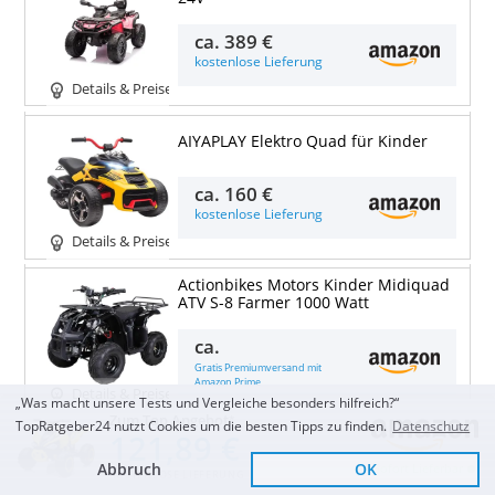
ca.
389 €
kostenlose Lieferung
Details & Preise
AIYAPLAY Elektro Quad für Kinder
ca.
160 €
kostenlose Lieferung
Details & Preise
Actionbikes Motors Kinder Midiquad
ATV S-8 Farmer 1000 Watt
ca.
Gratis Premiumversand mit
Amazon Prime
Details & Preise
„Was macht unsere Tests und Vergleiche besonders hilfreich?“
Zum Top Angebot
TopRatgeber24 nutzt Cookies um die besten Tipps zu finden.
Datenschutz
121,89 €
Actionbikes Motors Kinder Elektro
Miniquad Reneblade 1000 Watt
Abbruch
OK
Sofort Lieferbar
KOSTENLOSE LIEFERUNG