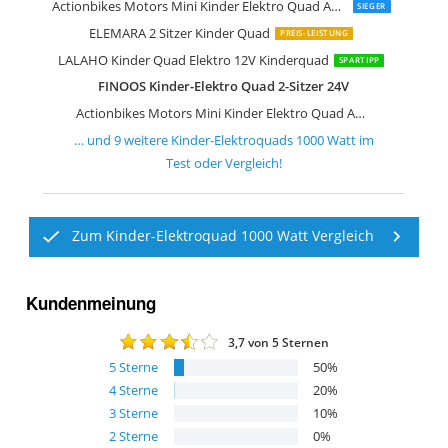
AIYAPLAY Elektro Quad für Kinder 12V
FINOOS Kinder-Elektroquad 24V
AIYAPLAY Elektro Quad für Kinder
HOMCOM Elektro Quad für Kinder
DREAMADE 12V Elektro Quad
GarveeHome 12V Lila Elektro-Quad
Actionbikes Motors Mini Kinder Elektro Quad ATV Cobra 800 Watt 36 V Pocket Quad
SIEGER
ELEMARA 2 Sitzer Kinder Quad
PREIS-LEISTUNG
LALAHO Kinder Quad Elektro 12V Kinderquad
SPARTIPP
FINOOS Kinder-Elektro Quad 2-Sitzer 24V
Actionbikes Motors Mini Kinder Elektro Quad ATV Cobra 800 Watt 36 V Pocket Quad
… und
9
weitere
Kinder-Elektroquads 1000 Watt
im
Test oder Vergleich!
Zum Kinder-Elektroquad 1000 Watt Vergleich
Kundenmeinung
3,7
von 5 Sternen
5
Sterne
50
%
4
Sterne
20
%
3
Sterne
10
%
2
Sterne
0
%