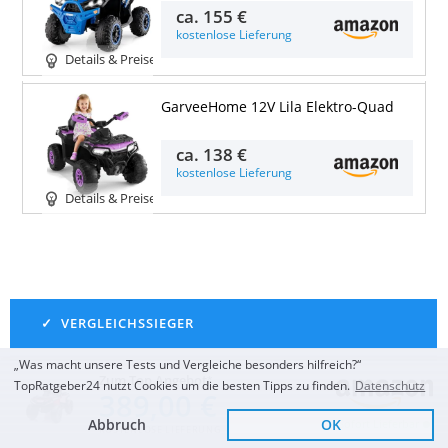
ca.
155 €
kostenlose Lieferung
Details & Preise
GarveeHome 12V Lila Elektro-Quad
ca.
138 €
kostenlose Lieferung
Details & Preise
„Was macht unsere Tests und Vergleiche besonders hilfreich?“
Zum Top Angebot
SEHR GUT
(
1,2
)
TopRatgeber24 nutzt Cookies um die besten Tipps zu finden.
Datenschutz
389,00 €
Actionbikes Motors Mini
Abbruch
OK
Sofort Lieferbar
Kinder Elektro Quad ATV
KOSTENLOSE LIEFERUNG