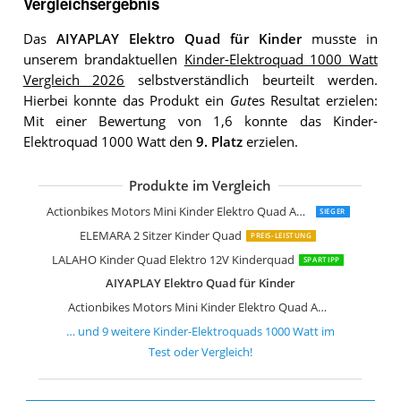
Vergleichsergebnis
Das
AIYAPLAY Elektro Quad für Kinder
musste in
unserem brandaktuellen
Kinder-Elektroquad 1000 Watt
Vergleich 2026
selbstverständlich beurteilt werden.
Hierbei konnte das Produkt ein
Gut
es Resultat erzielen:
Mit einer Bewertung von 1,6 konnte das Kinder-
Elektroquad 1000 Watt den
9. Platz
erzielen.
Produkte im Vergleich
AIYAPLAY Elektro Quad für Kinder 12V
FINOOS Kinder-Elektroquad 24V
FINOOS Kinder-Elektro Quad 2-Sitzer 
HOMCOM Elektro Quad für Kinder
DREAMADE 12V Elektro Quad
GarveeHome 12V Lila Elektro-Quad
Actionbikes Motors Mini Kinder Elektro Quad ATV Cobra 800 Watt 36 V Pocket Quad
SIEGER
ELEMARA 2 Sitzer Kinder Quad
PREIS-LEISTUNG
LALAHO Kinder Quad Elektro 12V Kinderquad
SPARTIPP
AIYAPLAY Elektro Quad für Kinder
Actionbikes Motors Mini Kinder Elektro Quad ATV Cobra 800 Watt 36 V Pocket Quad
… und
9
weitere
Kinder-Elektroquads 1000 Watt
im
Test oder Vergleich!