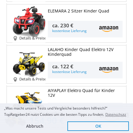
ELEMARA 2 Sitzer Kinder Quad
ca.
230 €
kostenlose Lieferung
Details & Preise
LALAHO Kinder Quad Elektro 12V
Kinderquad
ca.
122 €
kostenlose Lieferung
Details & Preise
AIYAPLAY Elektro Quad für Kinder
12V
ca.
200 €
„Was macht unsere Tests und Vergleiche besonders hilfreich?“
Zum Top Angebot
kostenlose Lieferung
TopRatgeber24 nutzt Cookies um die besten Tipps zu finden.
Datenschutz
154,90 €
Details & Preise
Abbruch
OK
Sofort Lieferbar
KOSTENLOSE LIEFERUNG
Actionbikes Motors Kinder Elektro