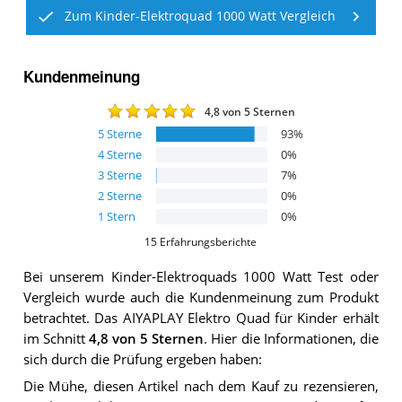
Zum Kinder-Elektroquad 1000 Watt Vergleich
Kundenmeinung
4,8
von 5 Sternen
5
Sterne
93
%
4
Sterne
0
%
3
Sterne
7
%
2
Sterne
0
%
1
Stern
0
%
15
Erfahrungsberichte
Bei unserem
Kinder-Elektroquads 1000 Watt
Test oder
Vergleich wurde auch die Kundenmeinung zum Produkt
betrachtet.
Das
AIYAPLAY Elektro Quad für Kinder
erhält
im Schnitt
4,8
von 5 Sternen
. Hier die Informationen, die
sich durch die Prüfung ergeben haben:
Die Mühe, diesen Artikel nach dem Kauf zu rezensieren,