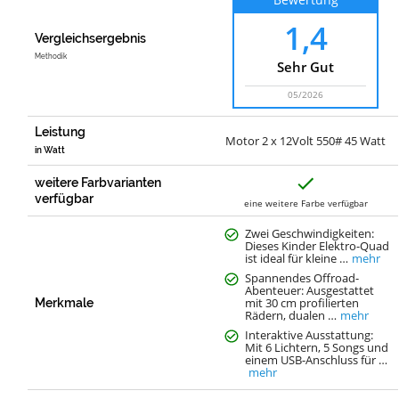
1,4
Vergleichsergebnis
Methodik
Sehr Gut
05/2026
Leistung
Motor 2 x 12Volt 550# 45 Watt
in Watt
J
weitere Farbvarianten
a
verfügbar
eine weitere Farbe verfügbar
Zwei Geschwindigkeiten:
Dieses Kinder Elektro-Quad
ist ideal für kleine …
mehr
Spannendes Offroad-
Abenteuer: Ausgestattet
mit 30 cm profilierten
Merkmale
Rädern, dualen …
mehr
Interaktive Ausstattung:
Mit 6 Lichtern, 5 Songs und
einem USB-Anschluss für …
mehr