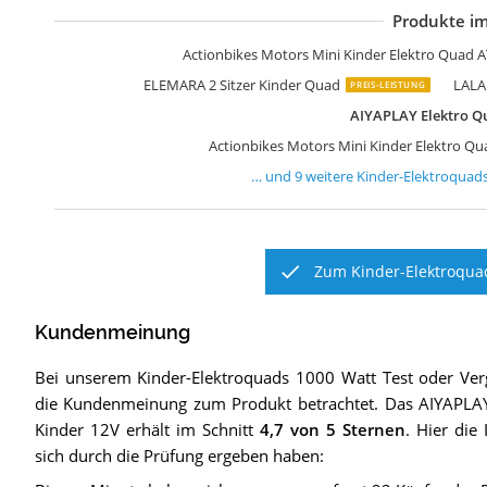
Produkte im
A
F
F
A
A
A
H
D
G
Actionbikes Motors Mini Kinder Elektro Quad 
ELEMARA 2 Sitzer Kinder Quad
LALA
PREIS-LEISTUNG
AIYAPLAY Elektro Qu
Actionbikes Motors Mini Kinder Elektro Q
… und
9
weitere
Kinder-Elektroquad
Zum Kinder-Elektroquad
Kundenmeinung
Bei unserem
Kinder-Elektroquads 1000 Watt
Test oder Ver
die Kundenmeinung zum Produkt betrachtet.
Das
AIYAPLAY
Kinder 12V
erhält im Schnitt
4,7
von 5 Sternen
. Hier die
sich durch die Prüfung ergeben haben: