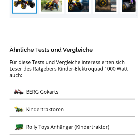
Ähnliche Tests und Vergleiche
Für diese Tests und Vergleiche interessierten sich
Leser des Ratgebers Kinder-Elektroquad 1000 Watt
auch:
Test
Test
Test
Test
Test
Test
Test
Test
Test
Test
Test
Test
Test
Test
Laufräder aus Holz
Kinder-Elektroautos
Kinder-Elektromotorräder
Kinder-Elektroquads
Kinderfahrräder mit Stützrädern
Jugend- und Kinderfahrräder 20 Zoll
Kinderfahrräder 24 Zoll
Lauflernwagen aus Holz
Scoot & Ride Scooter
Scoot & Ride Kickboards
woom Kinderfahrräder
Laufräder
E-Scooter für Kinder
E-Rutschautos
Test
BERG Gokarts
Test
Kindertraktoren
Test
Rolly Toys Anhänger (Kindertraktor)