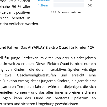
rodukts die Arbeit
1
Stern
0
%
einahe 96 % aller
eit mit positiver
23
Erfahrungsberichte
rnen, benotet. In
meist verliehen worden.
und Fahrer: Das AIYAPLAY Elektro Quad für Kinder 12V
l für junge Entdecker im Alter von drei bis acht Jahren
e Umwelt zu erleben. Dieses Elektro-Quad ist nicht nur ein
g von Kindern, die durch interaktives Spielen wichtige
r zwei Geschwindigkeitsstufen und erreicht eine
 Funktion ermöglicht es jüngeren Kindern, die gerade erst
gsameren Tempo zu fahren, während diejenigen, die sich
nießen können - und das alles innerhalb einer sicheren
tellungen kann das Quad ein breiteres Spektrum an
elerischen und sicheren Umgebung gewährleisten.