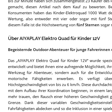
Bis zur Minute haben sich zusammengefasst 23 Käufer des P
gemacht, diesen Artikel nach dem Kauf zu bewerten. B
Konsumenten haben das Kinder-Elektroquad 1000 Watt derz
Wertung, also entweder mit vier oder sogar mit fünf Ste
diesem Falle ist die Höchstwertung von
fünf Sternen
sogar 
Über AIYAPLAY Elektro Quad für Kinder 12V
Begeisternde Outdoor-Abenteuer für junge Fahrerinnen 
Das „AIYAPLAY Elektro Quad für Kinder 12V“ wurde speziel
entwickelt und bietet ihnen eine aufregende Möglichkeit, ihr
Werkzeug für Abenteuer, sondern auch für die Entwicklun
motorische Fähigkeiten erwerben. Es verfügt übe
Höchstgeschwindigkeit von bis zu 6 km/h. Diese durchdachte
mit dem Aufbau ihrer Koordination beginnen, in einem lan
mehr trauen, den Rausch einer höheren Geschwindigkeit ge
Grenze. Dank dieser variablen Geschwindigkeitseins
Fahrfähigkeiten abdecken und so die Inklusion in einer spi