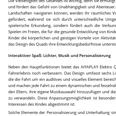
Die Vielseitigkeit des Geländes ist wichtig, denn sie ermuti
und fördert das Gefühl von Unabhängigkeit und Abenteuer.
Landschaften navigieren können, werden ihr räumliches V
gefördert, während sie sich durch unterschiedliche Umg
spielerische Erkundung, sondern fördert auch die Verbund
Spielen im Freien, die für die gesunde Entwicklung von Kinde
Kinder die körperlichen und geistigen Vorteile von Aktivitä
das Design des Quads ihre Entwicklungsbedürfnisse unterstü
Interaktiver Spaß: Lichter, Musik und Personalisierung
Neben den Hauptfunktionen bietet das AIYAPLAY Elektro Qu
Fahrerlebnis noch verbessern. Das Design umfasst sechs Lic
die die Fahrt um ein auditives und visuelles Element bere
und machen jede Fahrt zu einem dynamischen und fesselnde
den Eltern, ihre eigene Musikauswahl hinzuzufügen und das
zu verwandeln. Diese Anpassungsmöglichkeit ist besonders r
Interessen des Kindes abgestimmt ist.
Solche Elemente der Personalisierung und Unterhaltung sind 