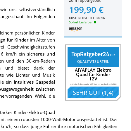
Zum Top Angebot
199,90 €
ir uns selbstverständlich
angeschaut. Im Folgenden
KOSTENLOSE LIEFERUNG
Sofort Lieferbar
 deinem persönlichen Kinder
gn für Kinder
im Alter von
ei Geschwindigkeitsstufen
on 6 km/h ein
sicheres und
ren und den 30-cm-Rädern
QUALITÄTSURTEIL
e und bietet dank der
AIYAPLAY Elektro
Quad für Kinder
nte wie Lichter und Musik
12V
wie ein
intuitives Gaspedal
14 Kinder-Elektroquads 1000 Watt im Vergleich
–
05/2026
Ausgewogenheit zwischen
SEHR GUT
(
1,4
)
ervorragenden Wahl, die
starkes Kinder-Elektro-Quad
s mit einem robusten 1000-Watt-Motor ausgestattet ist. Das
km/h, so dass junge Fahrer ihre motorischen Fähigkeiten