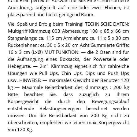
CCLILE ein perfekter Auswahl für Sie. Eine schön sortierte
Anordnung, aufgeteilt auf eine oder zwei Ebenen, ist
platzsparend und bietet genügend Raum.
Viel Spaß und Erfolg beim Training! TECHNISCHE DATEN:
Multigriff Klimmzug 003 Abmessung: 108 x 85 x 66 cm
Stangenlänge: ca. 115 cm Armlehnen: ca. 11 x 5 x 30 cm
Rückenlehnen: ca. 30 x 5 x 20 cm Acht Gummierte Griffe:
16 x 3 cm (LxØ) MUTIFUNKTION: — die 2 Ösen sind für
die Aufhängung eines Boxsacks, der Powerseile oder
Hebegurte. — 2in1 Klimmzug eignet sich für zahlreiche
Übungen wie Pull Ups, Chin Ups, Dips und Push Ups
usw. HINWEISE: — maximales Gewicht der Benutzer 120
kg — Maximale Belastbarkeit des Klimmzugs : 200 kg
Bitte beachten Sie, dass zuzüglich zu Ihrem
Körpergewicht die durch den Bewegungsablauf
entstehende Belastungsenergien berechnet werden
müssen. Um die Belastbarkeit von 200 Kg nicht zu
überschreiten, empfehlen wir einen max Körpergewicht
von 120 Kg.