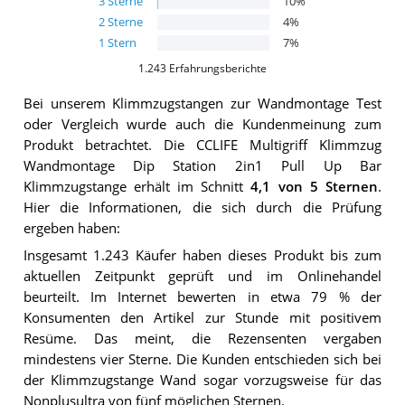
3
Sterne
10
%
2
Sterne
4
%
1
Stern
7
%
1.243
Erfahrungsberichte
Bei unserem
Klimmzugstangen zur Wandmontage
Test
oder Vergleich wurde auch die Kundenmeinung zum
Produkt betrachtet.
Die
CCLIFE Multigriff Klimmzug
Wandmontage Dip Station 2in1 Pull Up Bar
Klimmzugstange
erhält im Schnitt
4,1
von 5 Sternen
.
Hier die Informationen, die sich durch die Prüfung
ergeben haben:
Insgesamt 1.243 Käufer haben dieses Produkt bis zum
aktuellen Zeitpunkt geprüft und im Onlinehandel
beurteilt. Im Internet bewerten in etwa 79 % der
Konsumenten den Artikel zur Stunde mit positivem
Resüme. Das meint, die Rezensenten vergaben
mindestens vier Sterne. Die Kunden entschieden sich bei
der Klimmzugstange Wand sogar vorzugsweise für das
Nonplusultra von fünf möglichen Sternen.