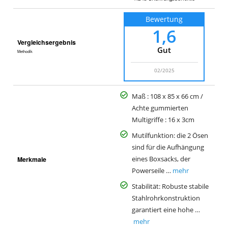
Bewertung
1,6
Vergleichsergebnis
Gut
Methodik
02/2025
Maß : 108 x 85 x 66 cm /
Achte gummierten
Multigriffe : 16 x 3cm
Mutilfunktion: die 2 Ösen
sind für die Aufhängung
Merkmale
eines Boxsacks, der
Powerseile …
mehr
Stabilität: Robuste stabile
Stahlrohrkonstruktion
garantiert eine hohe …
mehr