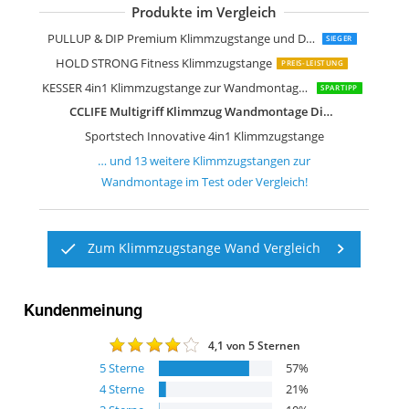
Produkte im Vergleich
Sportstech 4in1 Klimmzugstange KS3
Bad Company Profi Klimmzugstange
Capital Sports Shadow Klimmzugstan
GORILLA SPORTS Klimmzugstange
Movit Profi Klimmzugstange zur Wa
GORILLA SPORTS Klimmzugstange
TrainHard Klimmzugstange
ScSPORTS Klimmzugstange
Marbo Sport universelle Klimmzugst
ISE Multifunktion Fitness Klimmzugst
Sport-Tec Klimmzugstange
PULLUP & DIP Premium Klimmzugstange und Dip Stange
SIEGER
HOLD STRONG Fitness Klimmzugstange
PREIS-LEISTUNG
KESSER 4in1 Klimmzugstange zur Wandmontage rutschfesten Griffen zusätzliche Funktion
SPARTIPP
CCLIFE Multigriff Klimmzug Wandmontage Dip Station 2in1 Pull Up Bar Klimmzugstange
Sportstech Innovative 4in1 Klimmzugstange
… und
13
weitere
Klimmzugstangen zur
Wandmontage
im Test oder Vergleich!
Zum Klimmzugstange Wand Vergleich
Kundenmeinung
4,1
von 5 Sternen
5
Sterne
57
%
4
Sterne
21
%