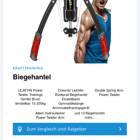
KRAFTTRAINING
Biegehantel
LEJIEYIN Power
Dnkerlar Leichter
Double Spring Arm-
Twister Trainings
Rückprall Biegehantel
Power Twister
Geräte Brust
Einstellbarer
Verstellbar 10-200kg
Gymnastikstange
Armmuskeltrainingsgerät
Allwin Hydraulischer
und 13 Biegehanteln
Power Twister-Arm
mehr...
Zum Vergleich und Ratgeber