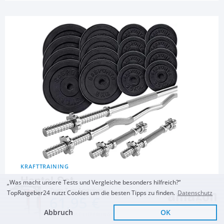
KRAFTTRAINING
Hantel-Set
„Was macht unsere Tests und Vergleiche besonders hilfreich?“
Zum Top Angebot
TopRatgeber24 nutzt Cookies um die besten Tipps zu finden.
Datenschutz
61,95 €
ScSPORTS 121 kg
ScSPORTS 48kg Guss
Hop-Sport Hantelset
Hantelset mit 100 kg
Hantelset
75 kg 1x Langhantel-
Abbruch
OK
Hantelscheiben Guss
Stange
KOSTENLOSE LIEFERUNG
mit Langhantel