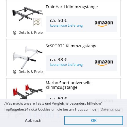
TrainHard Klimmzugstange
ca.
50 €
kostenlose Lieferung
Details & Preise
ScSPORTS Klimmzugstange
ca.
38 €
kostenlose Lieferung
Details & Preise
Marbo Sport universelle
Klimmzugstange
ca.
60 €
„Was macht unsere Tests und Vergleiche besonders hilfreich?“
kostenlose Lieferung
Zum Top Angebot
TopRatgeber24 nutzt Cookies um die besten Tipps zu finden.
Datenschutz
Details & Preise
149,00 €
Abbruch
OK
Sofort Lieferbar
KOSTENLOSE LIEFERUNG
3 Klimmzugstangen zur Wandmontage