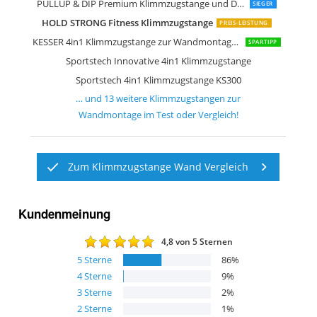
Bad Company Profi Klimmzugstange
Capital Sports Shadow Klimmzugstan
GORILLA SPORTS Klimmzugstange
Movit Profi Klimmzugstange zur Wa
GORILLA SPORTS Klimmzugstange
TrainHard Klimmzugstange
ScSPORTS Klimmzugstange
Marbo Sport universelle Klimmzugst
ISE Multifunktion Fitness Klimmzugst
Sport-Tec Klimmzugstange
PULLUP & DIP Premium Klimmzugstange und Dip Stange
SIEGER
HOLD STRONG Fitness Klimmzugstange
PREIS-LEISTUNG
KESSER 4in1 Klimmzugstange zur Wandmontage rutschfesten Griffen zusätzliche Funktion
SPARTIPP
Sportstech Innovative 4in1 Klimmzugstange
Sportstech 4in1 Klimmzugstange KS300
… und
13
weitere
Klimmzugstangen zur
Wandmontage
im Test oder Vergleich!
Zum Klimmzugstange Wand Vergleich
Kundenmeinung
4,8
von 5 Sternen
5
Sterne
86
%
4
Sterne
9
%
3
Sterne
2
%
2
Sterne
1
%