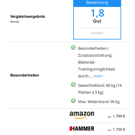
Bewertung
1,8
Vergleichsergebnis
Gut
Methodik
02/2025
Besonderheiten /
Zusatzausstattung:
Bilaterale
Trainingsmöglichkeit
Besonderheiten
durch …
mehr
Gewichteblock: 80 kg (16
Platten à 5 kg)
Max. Widerstand: 90 kg
1.799 €
ca.
1.799 €
ca.