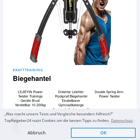
KRAFTTRAINING
Biegehantel
LEJIEYIN Power
Dnkerlar Leichter
Double Spring Arm-
Twister Trainings
Rückprall Biegehantel
Power Twister
Geräte Brust
Einstellbarer
Verstellbar 10-200kg
Gymnastikstange
Armmuskeltrainingsgerät
„Was macht unsere Tests und Vergleiche besonders hilfreich?“
Allwin Hydraulischer
und 13 Biegehanteln
Zum Top Angebot
Power Twister-Arm
mehr...
TopRatgeber24 nutzt Cookies um die besten Tipps zu finden.
Datenschutz
1.799,00 €
Zum Vergleich und Ratgeber
Abbruch
OK
KOSTENLOSE LIEFERUNG