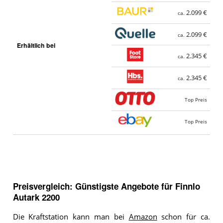
2.099 €
ca.
2.099 €
ca.
Erhältlich bei
2.345 €
ca.
2.345 €
ca.
Top Preis
Top Preis
Preisvergleich: Günstigste Angebote für
Finnlo
Autark 2200
Die Kraftstation kann man bei
Amazon
schon für ca.