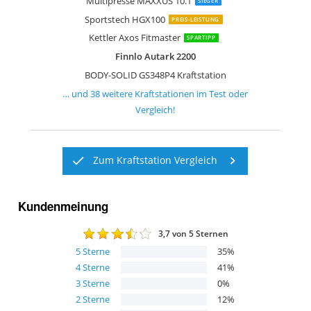
Multipresse MAXXUS 10.1
SIEGER
Sportstech HGX100
PREIS-LEISTUNG
Kettler Axos Fitmaster
SPARTIPP
Finnlo Autark 2200
BODY-SOLID GS348P4 Kraftstation
… und
38
weitere
Kraftstationen
im Test oder
Vergleich!
Zum Kraftstation Vergleich
Kundenmeinung
3,7
von 5 Sternen
5
Sterne
35
%
4
Sterne
41
%
3
Sterne
0
%
2
Sterne
12
%