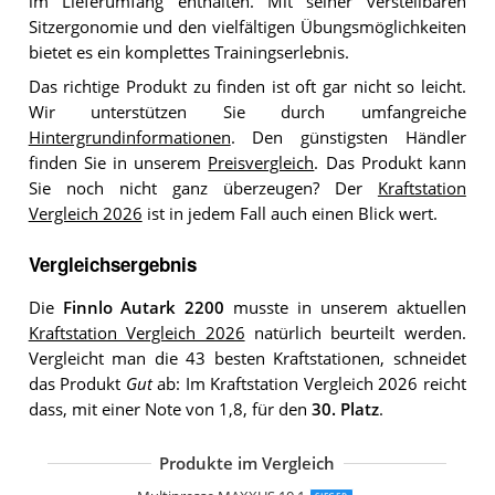
im Lieferumfang enthalten. Mit seiner verstellbaren
Sitzergonomie und den vielfältigen Übungsmöglichkeiten
bietet es ein komplettes Trainingserlebnis.
Das richtige Produkt zu finden ist oft gar nicht so leicht.
Wir unterstützen Sie durch umfangreiche
Hintergrundinformationen
. Den günstigsten Händler
finden Sie in unserem
Preisvergleich
. Das Produkt kann
Sie noch nicht ganz überzeugen? Der
Kraftstation
Vergleich 2026
ist in jedem Fall auch einen Blick wert.
Vergleichsergebnis
Die
Finnlo Autark 2200
musste in unserem aktuellen
Kraftstation Vergleich 2026
natürlich beurteilt werden.
Vergleicht man die 43 besten Kraftstationen, schneidet
das Produkt
Gut
ab: Im Kraftstation Vergleich 2026 reicht
dass, mit einer Note von 1,8, für den
30. Platz
.
Produkte im Vergleich
Christopeit Profi Center de Luxe
HAMMER Inspire Kraftstation M1
Multipresse Maxxus 9.1
Finnlo Bio Force Extreme
Sportstech Premium 50in1 Kraftstati
Finnlo Kraftstation Autark 600
Sportstech Kraftstation HGX100
HAMMER Finnlo Kraftstation Autark 
Finnlo Autark 2500
Klarfit Ultimate Gym 3000 Kraftstation
Christopeit SP 10 de Luxe
Hansson.Sports Men's Trainhard
HAMMER Kraftstation Bio Force
SportPlus Kraftstation
Bowflex Kraftstation PR 1000
Hammer Ferrum TX2
Hammer Ultra 9030
Physionics NST01
SportPlus SP-HG-010
Miweba Sports 50in1 Kraftstation MK
HAMMER Kraftstation Ferrum TX2
Adidas Home Gym
TecTake Kraftstation
Marcy Eclipse HG3000
ISE Kraftstation
HAMMER Kraftstation Ferrum TX2
Christopeit Sport SP 20 XL Kraftstatio
Movit Kraftstation PRO
Dione HG3 Fitnessstation Multi-Gym
Dione HG5 Fitnessstation Multi-Gym
vidaXL Kraftstation
Hop-Sport HS-1054K Kraftstation
ArtSport Kraftstation ProfiGym 2000 S
Physionics Kraftstation
Finnlo Kraftstation Autark 2600
tectake 800546 Kraftstation
HOMCOM Gym Kraftstation
HOMCOM Gym Kraftstation Fitnessst