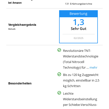
bei Amazon
131
Erfahrungsberichte
Bewertung
1,3
Vergleichsergebnis
Sehr Gut
Methodik
02/2025
Revolutionäre TNT-
Widerstandstechnologie
(Total Nitrocell
Technology) für …
mehr
Bis zu 120 kg Zuggewicht
möglich, einstellbar in 2,5
Besonderheiten
kg-Schritten
Leichte
Widerstandseinstellung
per Schiebe-Verschluss-