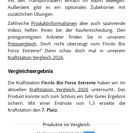
mit den Transporträdern einfach im Raum bewegen.
Außerdem gibt es ein optionales Zubehörset mit
zusätzlichen Übungen.
Zahlreiche
Produktinformationen
aber auch spannende
Videos helfen Ihnen bei der Kaufentscheidung. Den
preisgünstigsten Anbieter finden Sie in unserem
Preisvergleich
. Doch nicht überzeugt vom Finnlo Bio
Force Extreme? Dann schau doch mal in unserem
Kraftstation Vergleich 2026
.
Vergleichsergebnis
Die Kraftstation
Finnlo Bio Force Extreme
haben wir im
aktuellen
Kraftstation Vergleich 2026
untersucht. Das
Produkt konnte sich zum Schluss ein
Sehr Gut
es Ergebnis
sichern. Mit einer Endnote von 1,3 erzielte die
Kraftstation den
7. Platz
.
Produkte im Vergleich
Christopeit Profi Center de Luxe
HAMMER Inspire Kraftstation M1
Multipresse Maxxus 9.1
Sportstech Premium 50in1 Kraftstati
Finnlo Kraftstation Autark 600
Sportstech Kraftstation HGX100
HAMMER Finnlo Kraftstation Autark 
Finnlo Autark 2500
Klarfit Ultimate Gym 3000 Kraftstation
Christopeit SP 10 de Luxe
Hansson.Sports Men's Trainhard
HAMMER Kraftstation Bio Force
SportPlus Kraftstation
Bowflex Kraftstation PR 1000
Hammer Ferrum TX2
Hammer Ultra 9030
Physionics NST01
SportPlus SP-HG-010
Miweba Sports 50in1 Kraftstation MK
HAMMER Kraftstation Ferrum TX2
Adidas Home Gym
TecTake Kraftstation
Marcy Eclipse HG3000
ISE Kraftstation
Finnlo Autark 2200
HAMMER Kraftstation Ferrum TX2
Christopeit Sport SP 20 XL Kraftstatio
Movit Kraftstation PRO
Dione HG3 Fitnessstation Multi-Gym
Dione HG5 Fitnessstation Multi-Gym
vidaXL Kraftstation
Hop-Sport HS-1054K Kraftstation
ArtSport Kraftstation ProfiGym 2000 S
Physionics Kraftstation
Finnlo Kraftstation Autark 2600
tectake 800546 Kraftstation
HOMCOM Gym Kraftstation
HOMCOM Gym Kraftstation Fitnessst