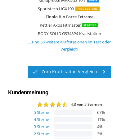
Multipresse MAXXUS 10.1
SIEGER
Sportstech HGX100
PREIS-LEISTUNG
Finnlo Bio Force Extreme
Kettler Axos Fitmaster
SPARTIPP
BODY-SOLID GS348P4 Kraftstation
… und
38
weitere
Kraftstationen
im Test oder
Vergleich!
Zum Kraftstation Vergleich
Kundenmeinung
4,3
von 5 Sternen
5
Sterne
67
%
4
Sterne
17
%
3
Sterne
4
%
2
Sterne
3
%