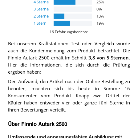
4
Sterne
25
%
3
Sterne
0
%
2
Sterne
13
%
1
Stern
19
%
16
Erfahrungsberichte
Bei unserem
Kraftstationen
Test oder Vergleich wurde
auch die Kundenmeinung zum Produkt betrachtet.
Die
Finnlo Autark 2500
erhält im Schnitt
3,8
von 5 Sternen
.
Hier die Informationen, die sich durch die Prüfung
ergeben haben:
Den Aufwand, den Artikel nach der Online Bestellung zu
benoten, machten sich bis heute in Summe 16
Konsumenten vom Produkt. Knapp zwei Drittel der
Käufer haben entweder vier oder ganze fünf Sterne in
ihren Bewertungen verteilt.
Über Finnlo Autark 2500
Umfassende und anpassungsfähige Ausbildung mit