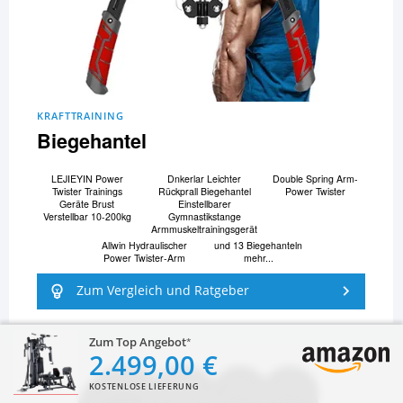
KRAFTTRAINING
Biegehantel
LEJIEYIN Power
Dnkerlar Leichter
Double Spring Arm-
Twister Trainings
Rückprall Biegehantel
Power Twister
Geräte Brust
Einstellbarer
Verstellbar 10-200kg
Gymnastikstange
Armmuskeltrainingsgerät
Allwin Hydraulischer
und 13 Biegehanteln
Power Twister-Arm
mehr...
Zum Vergleich und Ratgeber
Zum Top Angebot
2.499,00 €
KOSTENLOSE LIEFERUNG