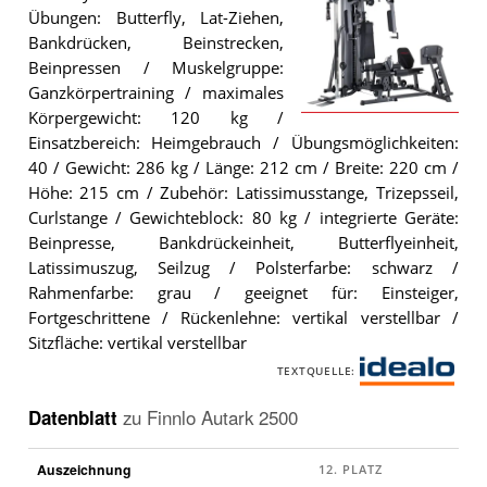
Übungen: Butterfly, Lat-Ziehen,
Bankdrücken, Beinstrecken,
Beinpressen / Muskelgruppe:
Ganzkörpertraining / maximales
Körpergewicht: 120 kg /
Die
Einsatzbereich: Heimgebrauch / Übungsmöglichkeiten:
Finnlo
Autark
40 / Gewicht: 286 kg / Länge: 212 cm / Breite: 220 cm /
2500
.
Höhe: 215 cm / Zubehör: Latissimusstange, Trizepsseil,
Curlstange / Gewichteblock: 80 kg / integrierte Geräte:
Beinpresse, Bankdrückeinheit, Butterflyeinheit,
Latissimuszug, Seilzug / Polsterfarbe: schwarz /
Rahmenfarbe: grau / geeignet für: Einsteiger,
Fortgeschrittene / Rückenlehne: vertikal verstellbar /
Sitzfläche: vertikal verstellbar
TEXTQUELLE:
i
d
Datenblatt
zu
Finnlo Autark 2500
e
a
Auszeichnung
l