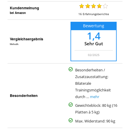
o
Kundenmeinung
bei Amazon
16
Erfahrungsberichte
Bewertung
1,4
Vergleichsergebnis
Sehr Gut
Methodik
02/2025
Besonderheiten /
Zusatzausstattung:
Bilaterale
Trainingsmöglichkeit
Besonderheiten
durch …
mehr
Gewichteblock: 80 kg (16
Platten à 5 kg)
Max. Widerstand: 90 kg