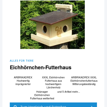
ALLES FÜR TIERE
Eichhörnchen-Futterhaus
ARBRIKADREX
XXXL Eichhörnchen
ARBRIKADREX XXXL
Hochwertig
Futterhaus aus
Eichhörnchenfutterhaus
imprägnierter
hochwertigem
Witterungsbeständig
Lärchenholz
Holznager
und 5 Artikel mehr...
Eichhörnchen
Futterhaus wetterfest