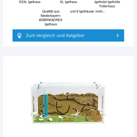
XXXL Igelhaus
XL Igelhaus
Igelhotel Igelhütte
Futterhaus
Qualität aus
und 9 Igelhäuser mehr...
Niederbayern
ARBRIKADREX
Igelhaus
Zum Vergleich und Ratgeber