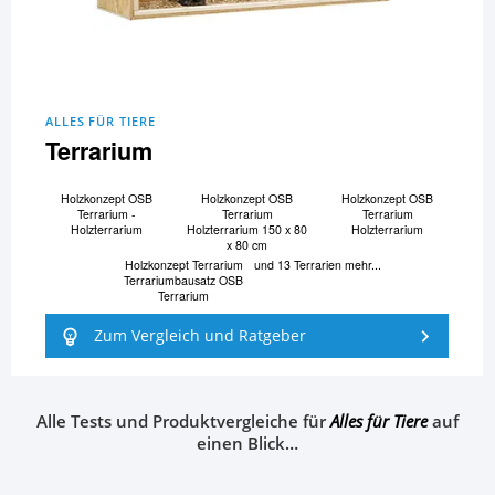
ALLES FÜR TIERE
Terrarium
Holzkonzept OSB
Holzkonzept OSB
Holzkonzept OSB
Terrarium -
Terrarium
Terrarium
Holzterrarium
Holzterrarium 150 x 80
Holzterrarium
x 80 cm
Holzkonzept Terrarium
und 13 Terrarien mehr...
Terrariumbausatz OSB
Terrarium
Zum Vergleich und Ratgeber
Alle Tests und Produktvergleiche für
Alles für Tiere
auf
einen Blick…