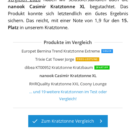
nanook Casimir Kratztonne XL
begutachtet. Das
Produkt konnte sich letztendlich ein
Gut
es Ergebnis
sichern. Das reicht, mit einer Note von 1,9 für den
15.
Platz
in unserem Kratztonne.
Produkte im Vergleich
dibea Kratztonne KT00912
nanook Kratztonne Amigo
AK for Pets Trend Kratztonne Extrem
Nobby Kratzbaum "DASHA II" schwar
dibea KT00920 Kratztonne
RHRQuality Kratztonne Coony Loung
Lemio Kratztonne Home
Nobby Kratzbaum DASHA IV
Nobby Kratzbaum DASHA III
nanook Kratztonne Condo
Petigi Kratztonne
M&G Techno Kratztonne
HTI-Line Kratztonne Kitty
Kerbl Kratztonne Galina
Petigi Kratztonne
Vesper 52094 Cubo Tower
Bontoy Katzenturm Buddy
nanook Katzen Kratztonne
Europet Bernina Trend Kratztonne Extreme
SIEGER
Trixie Cat Tower Jorge
PREIS-LEISTUNG
dibea KT00952 Kratztonne Kratzbaum
SPARTIPP
nanook Casimir Kratztonne XL
RHRQuality Kratztonne XXL Coony Lounge
… und
19
weitere
Kratztonnen
im Test oder
Vergleich!
Zum Kratztonne Vergleich