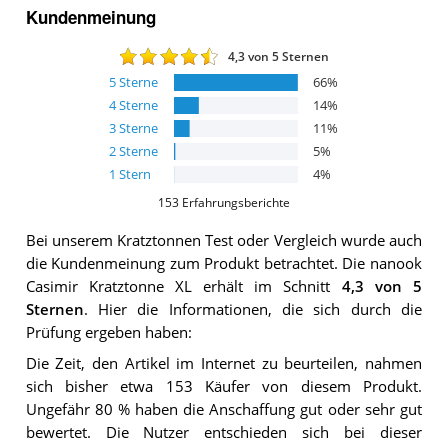
Kundenmeinung
4,3
von 5 Sternen
5
Sterne
66
%
4
Sterne
14
%
3
Sterne
11
%
2
Sterne
5
%
1
Stern
4
%
153
Erfahrungsberichte
Bei unserem
Kratztonnen
Test oder Vergleich wurde auch
die Kundenmeinung zum Produkt betrachtet.
Die
nanook
Casimir Kratztonne XL
erhält im Schnitt
4,3
von 5
Sternen
. Hier die Informationen, die sich durch die
Prüfung ergeben haben:
Die Zeit, den Artikel im Internet zu beurteilen, nahmen
sich bisher etwa 153 Käufer von diesem Produkt.
Ungefähr 80 % haben die Anschaffung gut oder sehr gut
bewertet. Die Nutzer entschieden sich bei dieser