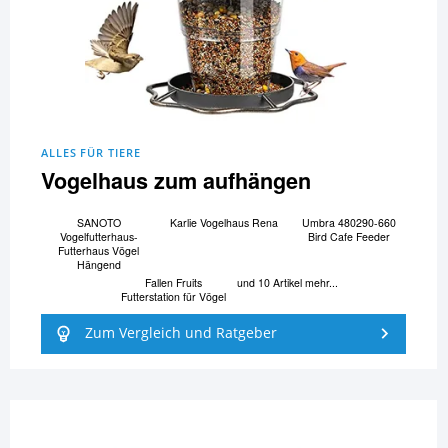
ALLES FÜR TIERE
Vogelhaus zum aufhängen
SANOTO
Karlie Vogelhaus Rena
Umbra 480290-660
Vogelfutterhaus-
Bird Cafe Feeder
Futterhaus Vögel
Hängend
Fallen Fruits
und 10 Artikel mehr...
Futterstation für Vögel
Zum Vergleich und Ratgeber