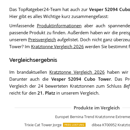
Das TopRatgeber24-Team hat auch zur
Vesper 52094 Cubo
Hier gibt es alles Wichtige kurz zusammengefasst:
Umfassende
Produktinformationen
aber auch spannende 
passende Produkt zu finden. Außerdem haben wir die preisg
unserem
Preisvergleich
aufgelistet. Doch nicht ganz überz
Tower? Im
Kratztonne Vergleich 2026
werden Sie bestimmt f
Vergleichsergebnis
Im brandaktuellen
Kratztonne Vergleich 2026
haben wir v
Darunter auch die
Vesper 52094 Cubo Tower
. Das Pr
Vergleich der 24 bewerteten Kratztonnen zum Schluss
Bef
reicht für den
21. Platz
in unserem Vergleich.
Produkte im Vergleich
dibea Kratztonne
nanook Kratzton
AK for Pets Tren
Nobby Kratzbaum
dibea KT00920 Kr
RHRQuality Krat
Lemio Kratztonn
Nobby Kratzbaum
Nobby Kratzbaum
nanook Kratzton
nanook Casimir K
Petigi Kratztonne
M&G Techno Krat
HTI-Line Kratzton
Kerbl Kratztonne 
Petigi Kratztonne
Bontoy Katzentu
Bontoy Katzentur
nanook Katzen K
Europet Bernina Trend Kratztonne Extreme
Trixie Cat Tower Jorge
dibea KT00952 Kratz
PREIS-LEISTUNG