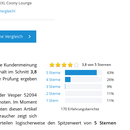
 XXL Coony Lounge
ergleich!
e Vergleich
die Kundenmeinung
3,8
von 5 Sternen
ält im Schnitt
3,8
5
Sterne
43
%
ie Prüfung ergeben
4
Sterne
26
%
3
Sterne
9
%
2
Sterne
11
%
der Vesper 52094
1
Stern
11
%
enoten. Im Moment
en diesen Artikel
170
Erfahrungsberichte
aucher zeigt sich
erteilen logischerweise den Spitzenwert von
5 Sternen