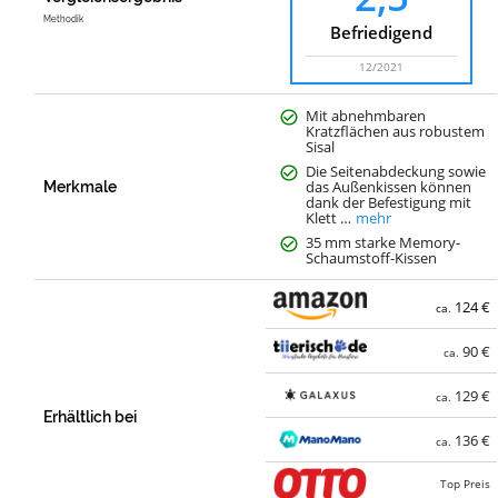
Methodik
Befriedigend
12/2021
Mit abnehmbaren
Kratzflächen aus robustem
Sisal
Die Seitenabdeckung sowie
das Außenkissen können
Merkmale
dank der Befestigung mit
Klett …
mehr
35 mm starke Memory-
Schaumstoff-Kissen
124 €
ca.
90 €
ca.
129 €
ca.
Erhältlich bei
136 €
ca.
Top Preis