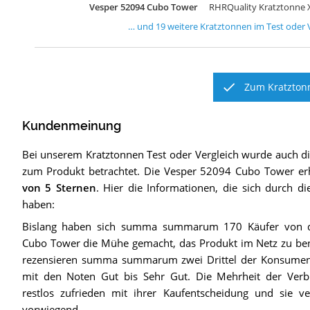
Vesper 52094 Cubo Tower
RHRQuality Kratztonne
… und
19
weitere
Kratztonnen
im Test oder V
Zum Kratztonn
Kundenmeinung
Bei unserem
Kratztonnen
Test oder Vergleich wurde auch 
zum Produkt betrachtet.
Die
Vesper 52094 Cubo Tower
erh
von 5 Sternen
. Hier die Informationen, die sich durch d
haben:
Bislang haben sich summa summarum 170 Käufer von 
Cubo Tower die Mühe gemacht, das Produkt im Netz zu b
rezensieren summa summarum zwei Drittel der Konsument
mit den Noten Gut bis Sehr Gut. Die Mehrheit der Verbr
restlos zufrieden mit ihrer Kaufentscheidung und sie v
vorwiegend.