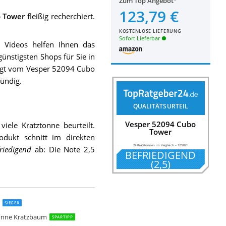
Zum Top Angebot
123,79 €
 Tower
fleißig recherchiert.
KOSTENLOSE LIEFERUNG
Sofort Lieferbar
Videos helfen Ihnen das
ünstigsten Shops für Sie in
eugt vom Vesper 52094 Cubo
ündig.
QUALITÄTSURTEIL
Vesper 52094 Cubo
iele Kratztonne beurteilt.
Tower
odukt schnitt im direkten
24 Kratztonnen im Vergleich
–
12/2021
riedigend
ab: Die Note 2,5
BEFRIEDIGEND
(
2,5
)
 KT00912
ne Amigo
d Kratztonne Extreme
 "DASHA II" schwarz
atztonne
ztonne Coony Lounge
e Home
 DASHA IV
 DASHA III
ne Condo
ratztonne XL
ztonne
ne Kitty
Galina
rm Buddy
m Buddy mit 3 Höhlen schwarz 99cm
ratztonne
SIEGER
tonne Kratzbaum
SPARTIPP