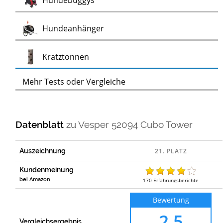
Hundebuggys
Test
Hundeanhänger
Test
Kratztonnen
Mehr Tests oder Vergleiche
Datenblatt
zu
Vesper 52094 Cubo Tower
Auszeichnung
Kundenmeinung
bei Amazon
170
Erfahrungsberichte
Bewertung
2,5
Vergleichsergebnis