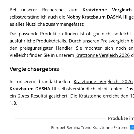
Bei unserer Recherche zum
Kratztonne Vergleic
selbstverständlich auch die
Nobby Kratzbaum DASHA III
ge
es alles Nützliche zusammengefasst:
Das passende Produkt zu finden ist oft gar nicht so leicht.
ausführliche
Produktdetails
. Durch unseren
Preisvergleich
b
den preisgünstigsten Händler. Sie möchten sich noch a
Vielleicht finden Sie in unserem
Kratztonne Vergleich 2026
da
Vergleichsergebnis
In unserem brandaktuellen
Kratztonne Vergleich 2026
Kratzbaum DASHA III
selbstverständlich nicht fehlen. Da
ein
Gut
es Resultat gesichert. Die Kratztonne erreicht den
1
1,8.
Produkte im
d
n
A
N
d
R
L
N
n
n
P
M
H
K
P
V
B
B
n
Europet Bernina Trend Kratztonne Extreme
S