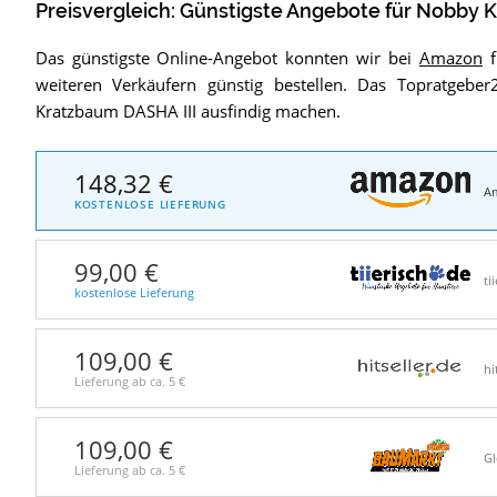
Preisvergleich: Günstigste Angebote für
Nobby K
Das günstigste Online-Angebot konnten wir bei
Amazon
f
weiteren Verkäufern günstig bestellen. Das Topratgeb
Kratzbaum DASHA III ausfindig machen.
148,32 €
A
KOSTENLOSE LIEFERUNG
99,00 €
ti
kostenlose Lieferung
109,00 €
hi
Lieferung ab ca.
5 €
109,00 €
G
Lieferung ab ca.
5 €