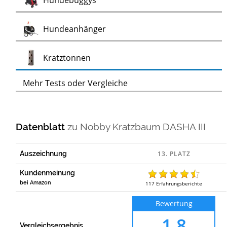
Hundebuggys
Test
Hundeanhänger
Test
Kratztonnen
Mehr Tests oder Vergleiche
Datenblatt
zu
Nobby Kratzbaum DASHA III
Auszeichnung
Kundenmeinung
bei Amazon
117
Erfahrungsberichte
Bewertung
1,8
Vergleichsergebnis