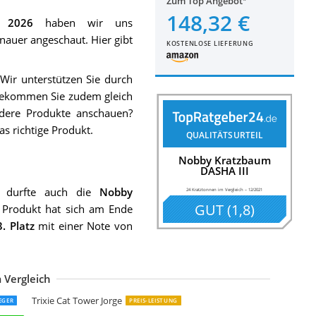
Zum Top Angebot
148,32 €
h 2026
haben wir uns
nauer angeschaut. Hier gibt
KOSTENLOSE LIEFERUNG
 Wir unterstützen Sie durch
ekommen Sie zudem gleich
ndere Produkte anschauen?
s richtige Produkt.
QUALITÄTSURTEIL
Nobby Kratzbaum
DASHA III
durfte auch die
Nobby
24 Kratztonnen im Vergleich
–
12/2021
GUT
(
1,8
)
s Produkt hat sich am Ende
3. Platz
mit einer Note von
 Vergleich
ibea Kratztonne KT00912
anook Kratztonne Amigo
K for Pets Trend Kratztonne Extreme
obby Kratzbaum "DASHA II" schwarz
ibea KT00920 Kratztonne
HRQuality Kratztonne Coony Lounge
emio Kratztonne Home
obby Kratzbaum DASHA IV
anook Kratztonne Condo
anook Casimir Kratztonne XL
etigi Kratztonne
&G Techno Kratztonne
TI-Line Kratztonne Kitty
erbl Kratztonne Galina
etigi Kratztonne
esper 52094 Cubo Tower
ontoy Katzenturm Buddy
ontoy Katzenturm Buddy mit 3 Höhlen schwarz 99cm
anook Katzen Kratztonne
Trixie Cat Tower Jorge
IEGER
PREIS-LEISTUNG