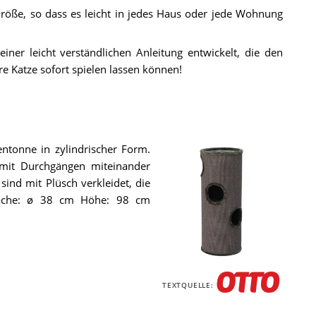
röße, so dass es leicht in jedes Haus oder jede Wohnung
iner leicht verständlichen Anleitung entwickelt, die den
e Katze sofort spielen lassen können!
entonne in zylindrischer Form.
mit Durchgängen miteinander
ind mit Plüsch verkleidet, die
läche: ø 38 cm Höhe: 98 cm
Die
Nobby
TEXTQUELLE:
Kratzbaum
DASHA