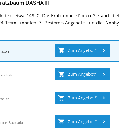
III
.
ratzbaum DASHA III
inden: etwa 149 €. Die Kratztonne können Sie auch bei
er24-Team konnten 7 Bestpreis-Angebote für die Nobby
Zum Angebot
mazon
Zum Angebot
ierisch.de
Zum Angebot
tseller
Zum Angebot
lobus Baumarkt