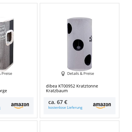
& Preise
Details & Preise
dibea KT00952 Kratztonne
orge
Kratzbaum
ca.
67 €
g
kostenlose Lieferung