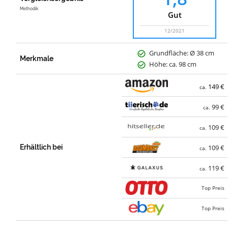
Methodik
Gut
12/2021
Grundfläche: Ø 38 cm
Merkmale
Höhe: ca. 98 cm
149 €
ca.
99 €
ca.
109 €
ca.
Erhältlich bei
109 €
ca.
119 €
ca.
Top Preis
Top Preis