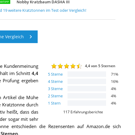
Nobby Kratzbaum DASHA III
ARTIPP
nd
19
weitere
Kratztonnen
im Test oder Vergleich!
e Vergleich
die Kundenmeinung
4,4
von 5 Sternen
hält im Schnitt
4,4
5
Sterne
71
%
ie Prüfung ergeben
4
Sterne
16
%
3
Sterne
4
%
2
Sterne
4
%
 Artikel die Mühe
1
Stern
4
%
e Kratztonne durch
tiv heißt, dass das
117
Erfahrungsberichte
der sogar mit sehr
tonne entschieden die Rezensenten auf Amazon.de sich
 Sternen
.