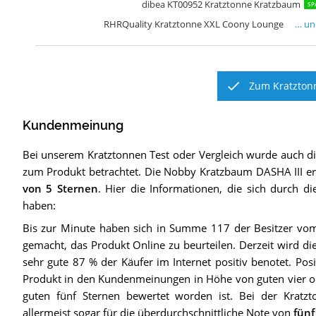
dibea KT00952 Kratztonne Kratzbaum
SP
RHRQuality Kratztonne XXL Coony Lounge
… u
Zum Kratztonn
Kundenmeinung
Bei unserem
Kratztonnen
Test oder Vergleich wurde auch 
zum Produkt betrachtet.
Die
Nobby Kratzbaum DASHA III
er
von 5 Sternen
. Hier die Informationen, die sich durch d
haben:
Bis zur Minute haben sich in Summe 117 der Besitzer vom
gemacht, das Produkt Online zu beurteilen. Derzeit wird di
sehr gute 87 % der Käufer im Internet positiv benotet. Posi
Produkt in den Kundenmeinungen in Höhe von guten vier o
guten fünf Sternen bewertet worden ist. Bei der Kratz
allermeist sogar für die überdurchschnittliche Note von
fünf