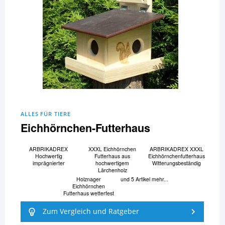
ALLES FÜR TIERE
Eichhörnchen-Futterhaus
ARBRIKADREX
XXXL Eichhörnchen
ARBRIKADREX XXXL
Hochwertig
Futterhaus aus
Eichhörnchenfutterhaus
imprägnierter
hochwertigem
Witterungsbeständig
Lärchenholz
Holznager
und 5 Artikel mehr...
Eichhörnchen
Futterhaus wetterfest
Zum Vergleich und Ratgeber