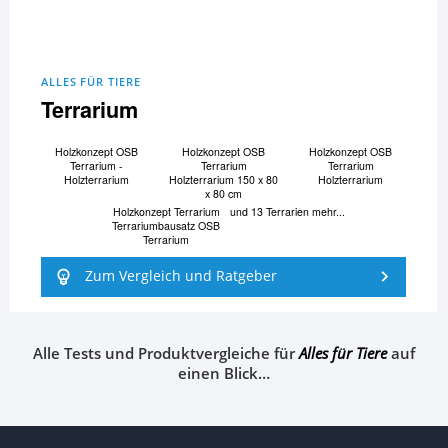
ALLES FÜR TIERE
Terrarium
Holzkonzept OSB
Holzkonzept OSB
Holzkonzept OSB
Terrarium -
Terrarium
Terrarium
Holzterrarium
Holzterrarium 150 x 80
Holzterrarium
x 80 cm
Holzkonzept Terrarium
und 13 Terrarien mehr...
Terrariumbausatz OSB
Terrarium
Zum Vergleich und Ratgeber
Alle Tests und Produktvergleiche für
Alles für Tiere
auf
einen Blick…