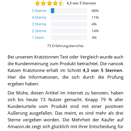
4,3
von 5 Sternen
5
Sterne
68
%
4
Sterne
11
%
3
Sterne
4
%
2
Sterne
14
%
1
Stern
3
%
73
Erfahrungsberichte
Bei unserem
Kratztonnen
Test oder Vergleich wurde auch
die Kundenmeinung zum Produkt betrachtet.
Die
nanook
Katzen Kratztonne
erhält im Schnitt
4,3
von 5 Sternen
.
Hier die Informationen, die sich durch die Prüfung
ergeben haben:
Die Mühe, diesen Artikel im Internet zu benoten, haben
sich bis heute 73 Nutzer gemacht. Knapp 79 % aller
Kundenurteile vom Produkt sind mit einer positiven
Äußerung ausgefallen. Das meint, es sind mehr als drei
Sterne vergeben worden. Die Mehrheit der Käufer auf
Amazon.de zeigt sich glücklich mit ihrer Entscheidung für