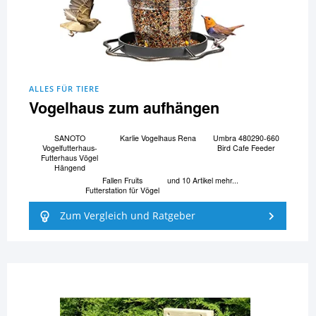
ALLES FÜR TIERE
Vogelhaus zum aufhängen
SANOTO
Karlie Vogelhaus Rena
Umbra 480290-660
Vogelfutterhaus-
Bird Cafe Feeder
Futterhaus Vögel
Hängend
Fallen Fruits
und 10 Artikel mehr...
Futterstation für Vögel
Zum Vergleich und Ratgeber