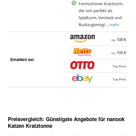
Formschöner Kratzturm,
der sich perfekt als
Spielturm, Versteck und
Ruckzugsmögl …
mehr
100 €
ca.
100 €
ca.
Erhältlich bei
Top Preis
Top Preis
Preisvergleich: Günstigste Angebote für
nanook
Katzen Kratztonne