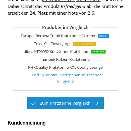
Dabei schnitt das Produkt
Befriedigend
ab: die Kratztonne
erzielt den
24. Platz
mit einer Note von 2,6.
Produkte im Vergleich
dibea Kratztonne KT00912
nanook Kratztonne Amigo
AK for Pets Trend Kratztonne Extrem
Nobby Kratzbaum "DASHA II" schwar
dibea KT00920 Kratztonne
RHRQuality Kratztonne Coony Loung
Lemio Kratztonne Home
Nobby Kratzbaum DASHA IV
Nobby Kratzbaum DASHA III
nanook Kratztonne Condo
nanook Casimir Kratztonne XL
Petigi Kratztonne
M&G Techno Kratztonne
HTI-Line Kratztonne Kitty
Kerbl Kratztonne Galina
Petigi Kratztonne
Vesper 52094 Cubo Tower
Bontoy Katzenturm Buddy
Europet Bernina Trend Kratztonne Extreme
SIEGER
Trixie Cat Tower Jorge
PREIS-LEISTUNG
dibea KT00952 Kratztonne Kratzbaum
SPARTIPP
nanook Katzen Kratztonne
RHRQuality Kratztonne XXL Coony Lounge
… und
19
weitere
Kratztonnen
im Test oder
Vergleich!
Zum Kratztonne Vergleich
Kundenmeinung