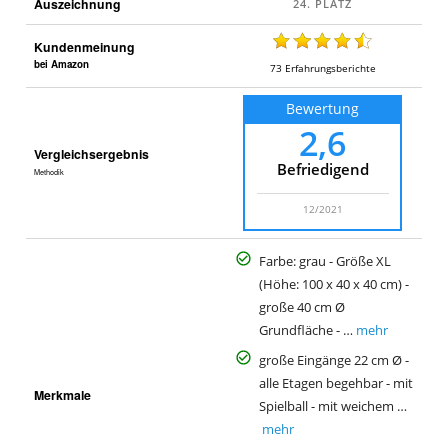
Auszeichnung
Kundenmeinung
bei Amazon
73
Erfahrungsberichte
Bewertung
2,6
Vergleichsergebnis
Befriedigend
Methodik
12/2021
Farbe: grau - Größe XL
(Höhe: 100 x 40 x 40 cm) -
große 40 cm Ø
Grundfläche - …
mehr
große Eingänge 22 cm Ø -
alle Etagen begehbar - mit
Merkmale
Spielball - mit weichem …
mehr